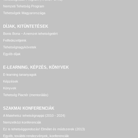
Nemzeti Tehetség Program
Tehetségek Magyarországa
DÍJAK, KITÜNTETÉSEK
Bonis Bona – A nemzet tehetségeiért
Felfedezettjeink
Tehetségnagykövetek
Egyéb díjak
E-LEARNING, KÉPZÉS, KÖNYVEK
E-learning tananyagok
Képzések
Könyvek
Tehetség Piactér (mentorálás)
SZAKMAI KONFERENCIÁK
A Matehetsz tehetségnapjai (2010 - 2024)
Nemzetközi konferenciák
Ez is tehetséggondozás! Elmélet és módszerek (2013)
Egyéb, további rendezvények, konferenciák