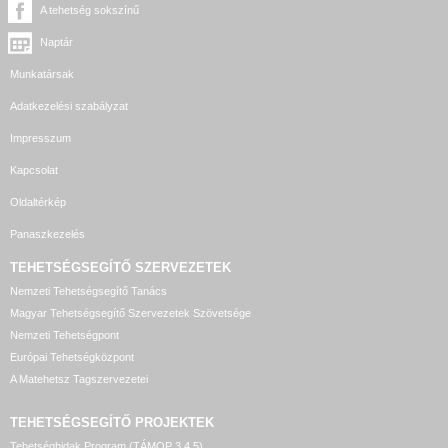
A tehetség sokszínű
Naptár
Munkatársak
Adatkezelési szabályzat
Impresszum
Kapcsolat
Oldaltérkép
Panaszkezelés
TEHETSÉGSEGÍTŐ SZERVEZETEK
Nemzeti Tehetségsegítő Tanács
Magyar Tehetségsegítő Szervezetek Szövetsége
Nemzeti Tehetségpont
Európai Tehetségközpont
A Matehetsz Tagszervezetei
TEHETSÉGSEGÍTŐ
PROJEKTEK
Tehetséghidak Program (TÁMOP 3.4.5)