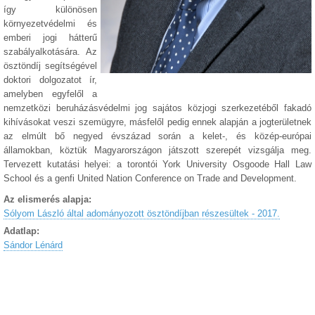
így különösen
környezetvédelmi és
emberi jogi hátterű
szabályalkotására. Az
ösztöndíj segítségével
doktori dolgozatot ír,
amelyben egyfelől a
nemzetközi beruházásvédelmi jog sajátos közjogi szerkezetéből fakadó
kihívásokat veszi szemügyre, másfelől pedig ennek alapján a jogterületnek
az elmúlt bő negyed évszázad során a kelet-, és közép-európai
államokban, köztük Magyarországon játszott szerepét vizsgálja meg.
Tervezett kutatási helyei: a torontói York University Osgoode Hall Law
School és a genfi United Nation Conference on Trade and Development.
Az elismerés alapja:
Sólyom László által adományozott ösztöndíjban részesültek - 2017.
Adatlap:
Sándor Lénárd