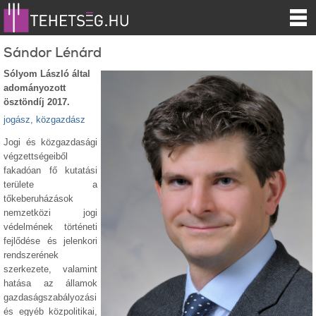
Sándor Lénárd
Sólyom László által
adományozott
ösztöndíj 2017.
jogász, közgazdász
Jogi és közgazdasági
végzettségeiből
fakadóan fő kutatási
területe a
tőkeberuházások
nemzetközi jogi
védelmének történeti
fejlődése és jelenkori
rendszerének
szerkezete, valamint
hatása az államok
gazdaságszabályozási
és egyéb közpolitikai,