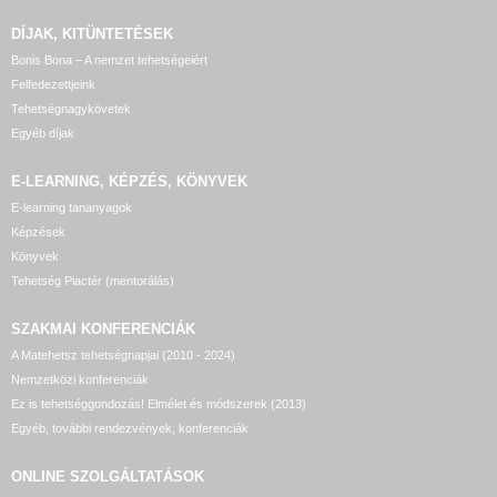
DÍJAK, KITÜNTETÉSEK
Bonis Bona – A nemzet tehetségeiért
Felfedezettjeink
Tehetségnagykövetek
Egyéb díjak
E-LEARNING, KÉPZÉS, KÖNYVEK
E-learning tananyagok
Képzések
Könyvek
Tehetség Piactér (mentorálás)
SZAKMAI KONFERENCIÁK
A Matehetsz tehetségnapjai (2010 - 2024)
Nemzetközi konferenciák
Ez is tehetséggondozás! Elmélet és módszerek (2013)
Egyéb, további rendezvények, konferenciák
ONLINE SZOLGÁLTATÁSOK