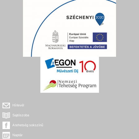
Hírlevél
Sajtószoba
A tehetség sokszínű
Naptár