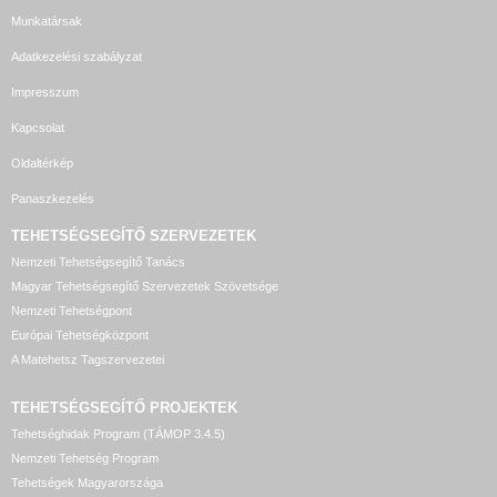
Munkatársak
Adatkezelési szabályzat
Impresszum
Kapcsolat
Oldaltérkép
Panaszkezelés
TEHETSÉGSEGÍTŐ SZERVEZETEK
Nemzeti Tehetségsegítő Tanács
Magyar Tehetségsegítő Szervezetek Szövetsége
Nemzeti Tehetségpont
Európai Tehetségközpont
A Matehetsz Tagszervezetei
TEHETSÉGSEGÍTŐ
PROJEKTEK
Tehetséghidak Program (TÁMOP 3.4.5)
Nemzeti Tehetség Program
Tehetségek Magyarországa