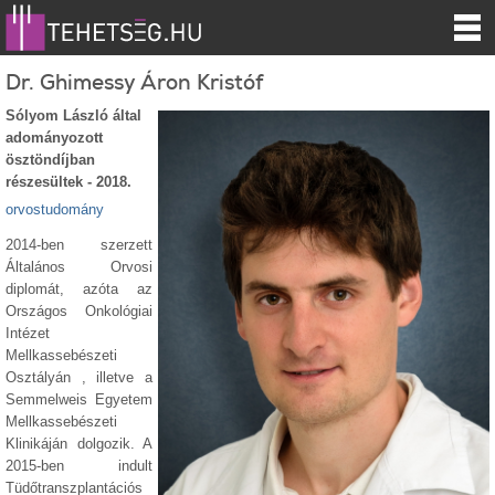
Dr. Ghimessy Áron Kristóf
Sólyom László által
adományozott
ösztöndíjban
részesültek - 2018.
orvostudomány
2014-ben szerzett
Általános Orvosi
diplomát, azóta az
Országos Onkológiai
Intézet
Mellkassebészeti
Osztályán , illetve a
Semmelweis Egyetem
Mellkassebészeti
Klinikáján dolgozik. A
2015-ben indult
Tüdőtranszplantációs