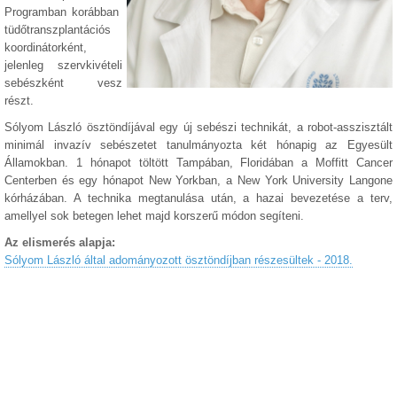
Programban korábban
tüdőtranszplantációs
koordinátorként,
jelenleg szervkivételi
sebészként vesz
részt.
Sólyom László ösztöndíjával egy új sebészi technikát, a robot-asszisztált
minimál invazív sebészetet tanulmányozta két hónapig az Egyesült
Államokban. 1 hónapot töltött Tampában, Floridában a Moffitt Cancer
Centerben és egy hónapot New Yorkban, a New York University Langone
kórházában. A technika megtanulása után, a hazai bevezetése a terv,
amellyel sok betegen lehet majd korszerű módon segíteni.
Az elismerés alapja:
Sólyom László által adományozott ösztöndíjban részesültek - 2018.