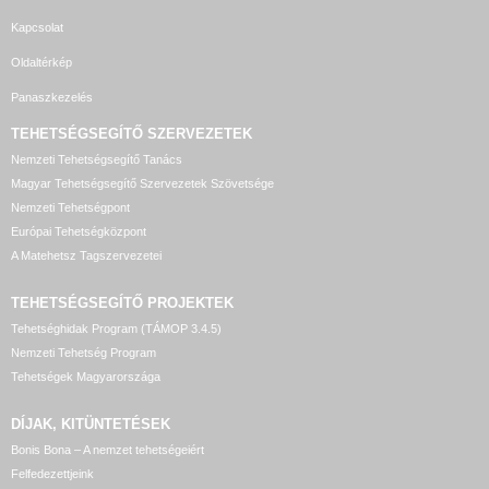
Kapcsolat
Oldaltérkép
Panaszkezelés
TEHETSÉGSEGÍTŐ SZERVEZETEK
Nemzeti Tehetségsegítő Tanács
Magyar Tehetségsegítő Szervezetek Szövetsége
Nemzeti Tehetségpont
Európai Tehetségközpont
A Matehetsz Tagszervezetei
TEHETSÉGSEGÍTŐ
PROJEKTEK
Tehetséghidak Program (TÁMOP 3.4.5)
Nemzeti Tehetség Program
Tehetségek Magyarországa
DÍJAK, KITÜNTETÉSEK
Bonis Bona – A nemzet tehetségeiért
Felfedezettjeink