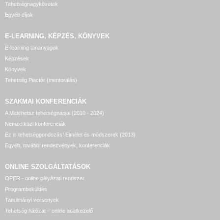
Tehetségnagykövetek
Egyéb díjak
E-LEARNING, KÉPZÉS, KÖNYVEK
E-learning tananyagok
Képzések
Könyvek
Tehetség Piactér (mentorálás)
SZAKMAI KONFERENCIÁK
A Matehetsz tehetségnapjai (2010 - 2024)
Nemzetközi konferenciák
Ez is tehetséggondozás! Elmélet és módszerek (2013)
Egyéb, további rendezvények, konferenciák
ONLINE SZOLGÁLTATÁSOK
OPER - online pályázati rendszer
Programbeküldés
Tanulmányi versenyek
Tehetség hálózat – online adatkezelő