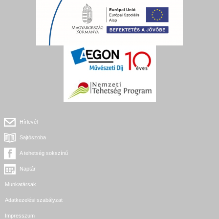
Hírlevél
Sajtószoba
A tehetség sokszínű
Naptár
Munkatársak
Adatkezelési szabályzat
Impresszum