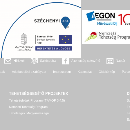
Hírlevél
Sajtószoba
A tehetség sokszínű
Naptár
sak
Adatkezelési szabályzat
Impresszum
Kapcsolat
Oldaltérkép
Pana
TEHETSÉGSEGÍTŐ
PROJEKTEK
D
Tehetséghidak Program (TÁMOP 3.4.5)
Bo
Nemzeti Tehetség Program
Fe
Tehetségek Magyarországa
T
Eg