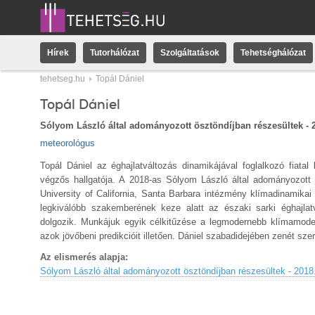
Hírek
Tutorhálózat
Szolgáltatások
Tehetséghálózat
tehetseg.hu
Topál Dániel
Topál Dániel
Sólyom László által adományozott ösztöndíjban részesültek - 
meteorológus
Topál Dániel az éghajlatváltozás dinamikájával foglalkozó fiat
végzős hallgatója. A 2018-as Sólyom László által adományozott 
University of California, Santa Barbara intézmény klímadinamikai
legkiválóbb szakemberének keze alatt az északi sarki éghajla
dolgozik. Munkájuk egyik célkitűzése a legmodernebb klímamode
azok jövőbeni predikcióit illetően. Dániel szabadidejében zenét sze
Az elismerés alapja:
Sólyom László által adományozott ösztöndíjban részesültek - 2018