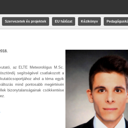
Szervezetek és projektek
EU hálózat
Kézikönyv
Pedagóguská
2018.
al kutató, az ELTE Meteorológus M.Sc.
ösztöndíj segítségével csatlakozott a
 kutatócsoportjához ahol a téma egyik
tváltozás mind pontosabb megértésén
llek bizonytalanságainak csökkentése
rez.
.