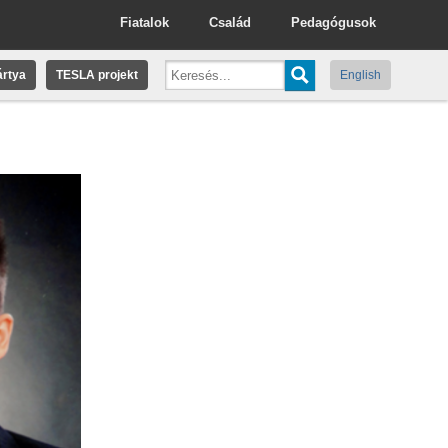
Fiatalok
Család
Pedagógusok
rtya
TESLA projekt
English