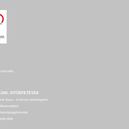
szkezelés
ÍJAK, KITÜNTETÉSEK
nis Bona – A nemzet tehetségeiért
lfedezettjeink
ehetségnagykövetek
yéb díjak