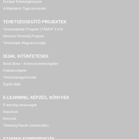
Európai Tehetségközpont
A Matehetsz Tagszervezetei
TEHETSÉGSEGÍTŐ
PROJEKTEK
Tehetséghidak Program (TÁMOP 3.4.5)
Nemzeti Tehetség Program
Tehetségek Magyarországa
DÍJAK, KITÜNTETÉSEK
Bonis Bona – A nemzet tehetségeiért
Felfedezettjeink
Tehetségnagykövetek
Egyéb díjak
E-LEARNING, KÉPZÉS, KÖNYVEK
E-learning tananyagok
Képzések
Könyvek
Tehetség Piactér (mentorálás)
SZAKMAI KONFERENCIÁK