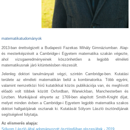
matematikatudományok
2013-ban érettségizett a Budapesti Fazekas Mihály Gimnáziumban. Alap-
és mesterképzését a Cambridge-i Egyetem matematika szakán végezte,
ahol vizsgaeredményeinek köszönhetően a legjobb elméleti
matematikusnak járó kitüntetésben részesült.
Jelenleg doktori tanulmányait végzi, szintén Cambridge-ben. Kutatási
területe az elméleti matematikán belül a kombinatorika. Több egyéni,
valamint nemzetközi hírű kutatókkal közös publikációja van, és meghívott
előadó volt többek között Oxfordban, Warwickban, Manchesterben és
Linzben. Munkájával elnyerte az 1769-ben alapított Smith-Knight díjat,
melyet minden évben a Cambridge-i Egyetem legjobb matematika szakos
doktori hallgatójának osztanak ki. Kutatását Sólyom László ösztöndíjának
segítségével folytatja.
Az elismerés alapja:
Sólyom László által adományozott ösztöndíjban részesültek - 2019