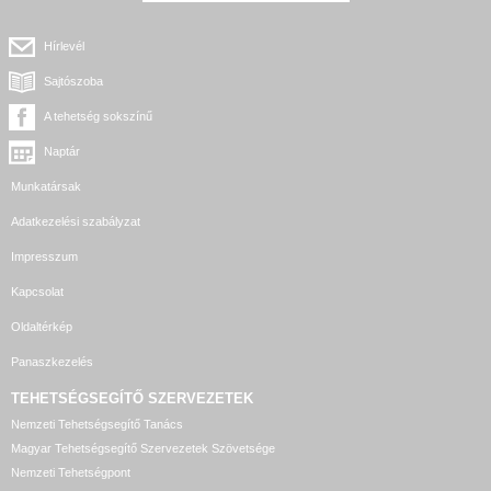
Hírlevél
Sajtószoba
A tehetség sokszínű
Naptár
Munkatársak
Adatkezelési szabályzat
Impresszum
Kapcsolat
Oldaltérkép
Panaszkezelés
TEHETSÉGSEGÍTŐ SZERVEZETEK
Nemzeti Tehetségsegítő Tanács
Magyar Tehetségsegítő Szervezetek Szövetsége
Nemzeti Tehetségpont