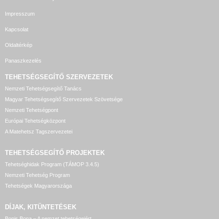
Impresszum
Kapcsolat
Oldaltérkép
Panaszkezelés
TEHETSÉGSEGÍTŐ SZERVEZETEK
Nemzeti Tehetségsegítő Tanács
Magyar Tehetségsegítő Szervezetek Szövetsége
Nemzeti Tehetségpont
Európai Tehetségközpont
A Matehetsz Tagszervezetei
TEHETSÉGSEGÍTŐ
PROJEKTEK
Tehetséghidak Program (TÁMOP 3.4.5)
Nemzeti Tehetség Program
Tehetségek Magyarországa
DÍJAK, KITÜNTETÉSEK
Bonis Bona – A nemzet tehetségeiért