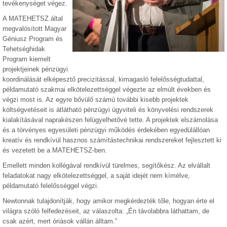
tevékenységet végez.
A MATEHETSZ által
megvalósított Magyar
Géniusz Program és
Tehetséghidak
Program kiemelt
projektjeinek pénzügyi
koordinálását elképesztő precizitással, kimagasló felelősségtudattal,
példamutató szakmai elkötelezettséggel végezte az elmúlt években és
végzi most is. Az egyre bővülő számú további kisebb projektek
költségvetéseit is átlátható pénzügyi ügyviteli és könyvelési rendszerek
kialakításával naprakészen felügyelhetővé tette. A projektek elszámolása
és a törvényes egyesületi pénzügyi működés érdekében egyedülállóan
kreatív és rendkívül hasznos számítástechnikai rendszereket fejlesztett ki
és vezetett be a MATEHETSZ-ben.
Emellett minden kollégával rendkívül türelmes, segítőkész. Az elvállalt
feladatokat nagy elkötelezettséggel, a saját idejét nem kímélve,
példamutató felelősséggel végzi.
Newtonnak tulajdonítják, hogy amikor megkérdezték tőle, hogyan érte el
világra szóló felfedezéseit, az válaszolta: „Én távolabbra láthattam, de
csak azért, mert óriások vállán álltam.”