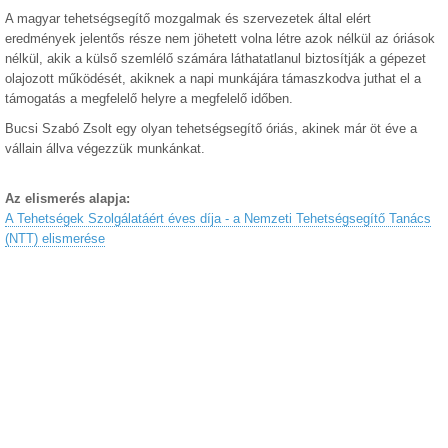
A magyar tehetségsegítő mozgalmak és szervezetek által elért
eredmények jelentős része nem jöhetett volna létre azok nélkül az óriások
nélkül, akik a külső szemlélő számára láthatatlanul biztosítják a gépezet
olajozott működését, akiknek a napi munkájára támaszkodva juthat el a
támogatás a megfelelő helyre a megfelelő időben.
Bucsi Szabó Zsolt egy olyan tehetségsegítő óriás, akinek már öt éve a
vállain állva végezzük munkánkat.
Az elismerés alapja:
A Tehetségek Szolgálatáért éves díja - a Nemzeti Tehetségsegítő Tanács
(NTT) elismerése