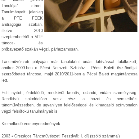
Tanulója” címet.
Tanulmányait jelenleg
a PTE FEEK
andragógia szakán,
illetve 2010
szeptemberétől a MTF
táncos- és
próbavezető szakán végzi, párhuzamosan.
Táncművészeti pályáján már tanulóként óriási kihívással találkozott,
amikor 2009-ben a Pécsi Nemzeti Színház - Pécsi Balett ösztöndíjjal
szerződtetett táncosa, majd 2010/2011-ben a Pécsi Balett magántáncosa
lett.
Edit nyitott, érdeklődő, rendkívül kreatív, odaadó, vidám személyiség.
Rendkívül sokoldalúan vesz részt a hazai és nemzetközi
táncművészetben, de ugyanilyen felelősséggel és kimagasló színvonalon
végzi felsőfokú tanulmányait is.
Kiemelkedő versenyeredmények
2003 • Országos Táncművészeti Fesztivál: I. díj (szóló számmal)