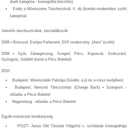
duett kategória - koreográfia készítés)
Esély a Művészetre Táncfesztivál: II. díj (kortárs-moderntánc szóló
kategória)
Jelentős táncfesztiválok, tánctalálkozók
2008 • Brüsszel, Európa Parlament, EKF-rendezvény „Utam” (szóló)
2009 • Győr, Zalaegerszeg, Szeged, Pécs, Kaposvár, Szekszárd,
Gyöngyös, Gödöllő (turné a Pécs Balettel)
2010
Budapest, Művészetek Palotája (Giselle, a jó és a rossz kertjében)
Budapest, Nemzeti Táncszínház (Change Back) • Szarajevó -
előadás a Pécsi Balettel
Regensburg - előadás a Pécsi Balettel
Egyéb művészeti tevékenység
PISZT- Janus Old Társulat Völgyhíd c. színdarab koreográfiája