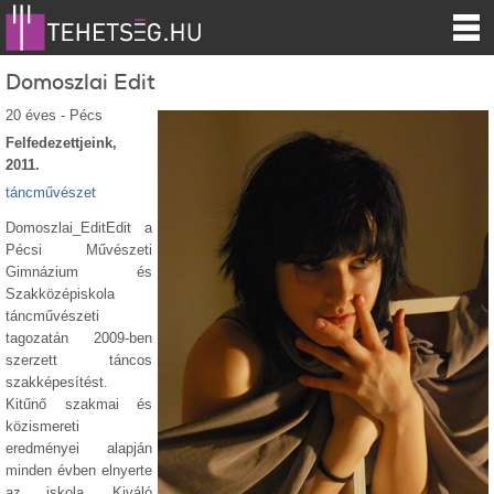
Domoszlai Edit
20 éves - Pécs
Felfedezettjeink,
2011.
táncművészet
Domoszlai_EditEdit a
Pécsi Művészeti
Gimnázium és
Szakközépiskola
táncművészeti
tagozatán 2009-ben
szerzett táncos
szakképesítést.
Kitűnő szakmai és
közismereti
eredményei alapján
minden évben elnyerte
az iskola „Kiváló