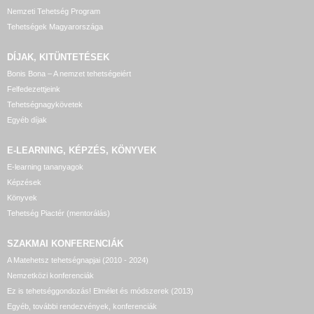
Nemzeti Tehetség Program
Tehetségek Magyarországa
DÍJAK, KITÜNTETÉSEK
Bonis Bona – A nemzet tehetségeiért
Felfedezettjeink
Tehetségnagykövetek
Egyéb díjak
E-LEARNING, KÉPZÉS, KÖNYVEK
E-learning tananyagok
Képzések
Könyvek
Tehetség Piactér (mentorálás)
SZAKMAI KONFERENCIÁK
A Matehetsz tehetségnapjai (2010 - 2024)
Nemzetközi konferenciák
Ez is tehetséggondozás! Elmélet és módszerek (2013)
Egyéb, további rendezvények, konferenciák