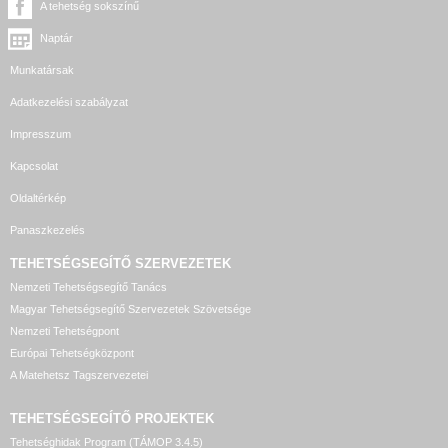
A tehetség sokszínű
Naptár
Munkatársak
Adatkezelési szabályzat
Impresszum
Kapcsolat
Oldaltérkép
Panaszkezelés
TEHETSÉGSEGÍTŐ SZERVEZETEK
Nemzeti Tehetségsegítő Tanács
Magyar Tehetségsegítő Szervezetek Szövetsége
Nemzeti Tehetségpont
Európai Tehetségközpont
A Matehetsz Tagszervezetei
TEHETSÉGSEGÍTŐ
PROJEKTEK
Tehetséghidak Program (TÁMOP 3.4.5)