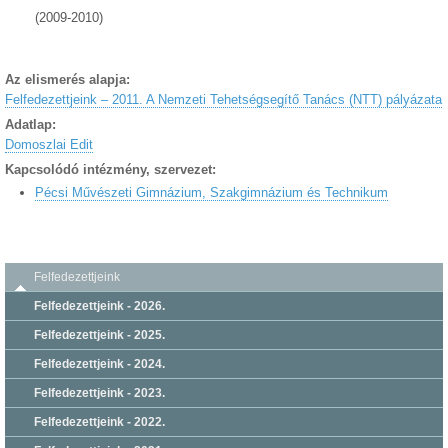
(2009-2010)
Az elismerés alapja:
Felfedezettjeink – 2011. A Nemzeti Tehetségsegítő Tanács (NTT) pályázata
Adatlap:
Domoszlai Edit
Kapcsolódó intézmény, szervezet:
Pécsi Művészeti Gimnázium, Szakgimnázium és Technikum
Felfedezettjeink
Felfedezettjeink - 2026.
Felfedezettjeink - 2025.
Felfedezettjeink - 2024.
Felfedezettjeink - 2023.
Felfedezettjeink - 2022.