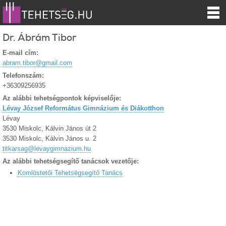
Dr. Ábrám Tibor
E-mail cím:
abram.tibor@gmail.com
Telefonszám:
+36309256935
Az alábbi tehetségpontok képviselője:
Lévay József Református Gimnázium és Diákotthon
Lévay
3530 Miskolc, Kálvin János út 2
3530 Miskolc, Kálvin János u. 2
titkarsag@levaygimnazium.hu
Az alábbi tehetségsegítő tanácsok vezetője:
Komlóstetői Tehetségsegítő Tanács