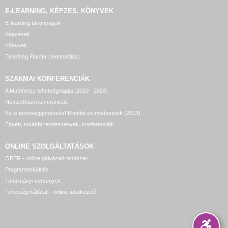
E-LEARNING, KÉPZÉS, KÖNYVEK
E-learning tananyagok
Képzések
Könyvek
Tehetség Piactér (mentorálás)
SZAKMAI KONFERENCIÁK
A Matehetsz tehetségnapjai (2010 - 2024)
Nemzetközi konferenciák
Ez is tehetséggondozás! Elmélet és módszerek (2013)
Egyéb, további rendezvények, konferenciák
ONLINE SZOLGÁLTATÁSOK
OPER - online pályázati rendszer
Programbeküldés
Tanulmányi versenyek
Tehetség hálózat – online adatkezelő