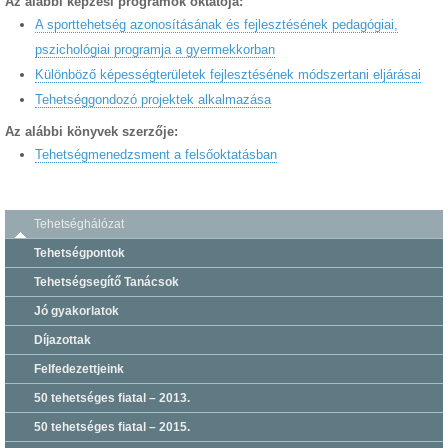
Az alábbi képzési programok oktatója:
A sporttehetség azonosításának és fejlesztésének pedagógiai,
pszichológiai programja a gyermekkorban
Különböző képességterületek fejlesztésének módszertani eljárásai
Tehetséggondozó projektek alkalmazása
Az alábbi könyvek szerzője:
Tehetségmenedzsment a felsőoktatásban
Tehetséghálózat
Tehetségpontok
Tehetségsegítő Tanácsok
Jó gyakorlatok
Díjazottak
Felfedezettjeink
50 tehetséges fiatal – 2013.
50 tehetséges fiatal – 2015.