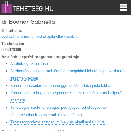
dr Bodnár Gabriella
E-mail cím:
bodnar@er.bme.hu
,
bodnar.gabriella@bepf.hu
Telefonszám:
30/5326068
Az alábbi képzési programok programírója:
A tehetség aktualitása
A tehetséggondozás problémái és megoldási lehetőségei az oktatási
intézményekben
Karrier-tanácsadás és tehetséggondozás a középiskolákban
Karriertanácsadás, tehetségmenedzsment a felsőoktatás hallgatói
számára
Tehetséges szülő-tehetséges pedagógus, tehetséges kor-
társkapcsolatok (problémák és kezelésük)
Tehetséggondozó szinpadi műhely és viselkedéskultúra