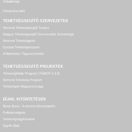
Oldaltérkép
Panaszkezelés
TEHETSÉGSEGÍTŐ SZERVEZETEK
Nemzeti Tehetségsegítő Tanács
Magyar Tehetségsegítő Szervezetek Szövetsége
Nemzeti Tehetségpont
Európai Tehetségközpont
A Matehetsz Tagszervezetei
TEHETSÉGSEGÍTŐ
PROJEKTEK
Tehetséghidak Program (TÁMOP 3.4.5)
Nemzeti Tehetség Program
Tehetségek Magyarországa
DÍJAK, KITÜNTETÉSEK
Bonis Bona – A nemzet tehetségeiért
Felfedezettjeink
Tehetségnagykövetek
Egyéb díjak