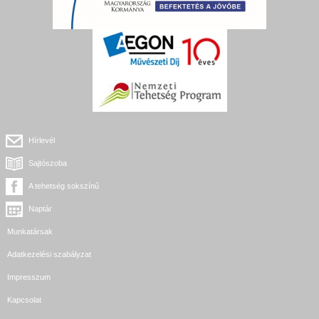
Hírlevél
Sajtószoba
A tehetség sokszínű
Naptár
Munkatársak
Adatkezelési szabályzat
Impresszum
Kapcsolat