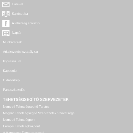
Hírlevél
Sajtószoba
A tehetség sokszínű
Naptár
Munkatársak
Adatkezelési szabályzat
Impresszum
Kapcsolat
Oldaltérkép
Panaszkezelés
TEHETSÉGSEGÍTŐ SZERVEZETEK
Nemzeti Tehetségsegítő Tanács
Magyar Tehetségsegítő Szervezetek Szövetsége
Nemzeti Tehetségpont
Európai Tehetségközpont
A Matehetsz Tagszervezetei