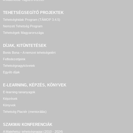
TEHETSÉGSEGÍTŐ
PROJEKTEK
Tehetséghidak Program (TÁMOP 3.4.5)
Nemzeti Tehetség Program
Tehetségek Magyarországa
DÍJAK, KITÜNTETÉSEK
Bonis Bona – A nemzet tehetségeiért
Felfedezettjeink
Tehetségnagykövetek
Egyéb díjak
E-LEARNING, KÉPZÉS, KÖNYVEK
E-learning tananyagok
Képzések
Könyvek
Tehetség Piactér (mentorálás)
SZAKMAI KONFERENCIÁK
A Matehetsz tehetségnapjai (2010 - 2024)