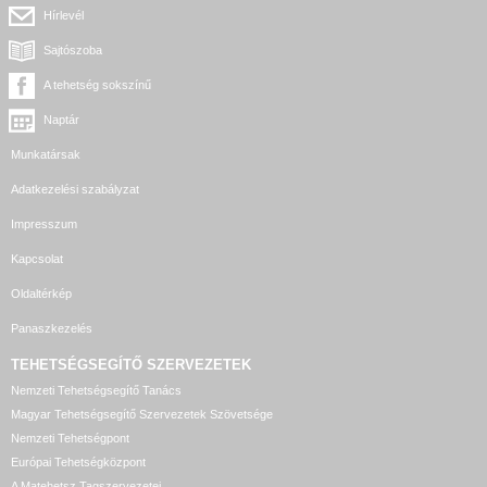
Hírlevél
Sajtószoba
A tehetség sokszínű
Naptár
Munkatársak
Adatkezelési szabályzat
Impresszum
Kapcsolat
Oldaltérkép
Panaszkezelés
TEHETSÉGSEGÍTŐ SZERVEZETEK
Nemzeti Tehetségsegítő Tanács
Magyar Tehetségsegítő Szervezetek Szövetsége
Nemzeti Tehetségpont
Európai Tehetségközpont
A Matehetsz Tagszervezetei