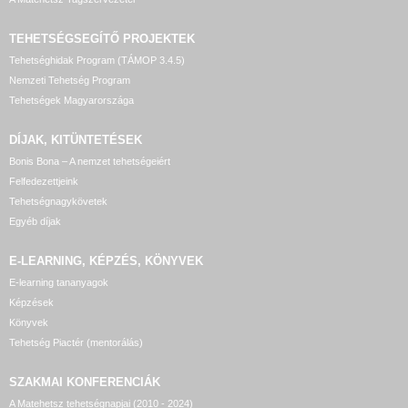
TEHETSÉGSEGÍTŐ
PROJEKTEK
Tehetséghidak Program (TÁMOP 3.4.5)
Nemzeti Tehetség Program
Tehetségek Magyarországa
DÍJAK, KITÜNTETÉSEK
Bonis Bona – A nemzet tehetségeiért
Felfedezettjeink
Tehetségnagykövetek
Egyéb díjak
E-LEARNING, KÉPZÉS, KÖNYVEK
E-learning tananyagok
Képzések
Könyvek
Tehetség Piactér (mentorálás)
SZAKMAI KONFERENCIÁK
A Matehetsz tehetségnapjai (2010 - 2024)