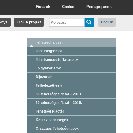
Fiatalok
Család
Pedagógusok
rtya
TESLA projekt
English
Tehetséghálózat
Tehetségpontok
Tehetségsegítő Tanácsok
Jó gyakorlatok
Díjazottak
Felfedezettjeink
50 tehetséges fiatal – 2013.
50 tehetséges fiatal – 2015.
Tehetség Piactér
Kétkezi tehetségek
Országos Tehetségnapok