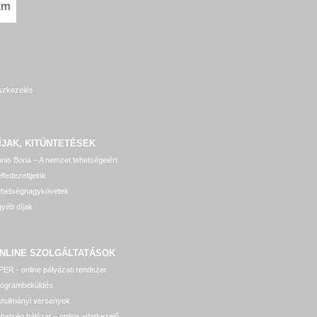
szkezelés
ÍJAK, KITÜNTETÉSEK
nis Bona – A nemzet tehetségeiért
lfedezettjeink
ehetségnagykövetek
yéb díjak
NLINE SZOLGÁLTATÁSOK
ER - online pályázati rendszer
rogrambeküldés
anulmányi versenyek
hetség hálózat – online adatkezelő