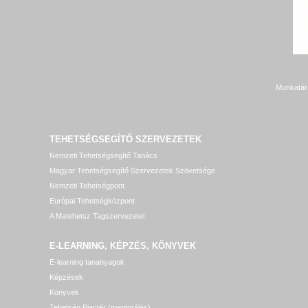
Munkatár
TEHETSÉGSEGÍTŐ SZERVEZETEK
Nemzeti Tehetségsegítő Tanács
Magyar Tehetségsegítő Szervezetek Szövetsége
Nemzeti Tehetségpont
Európai Tehetségközpont
A Matehetsz Tagszervezetei
E-LEARNING, KÉPZÉS, KÖNYVEK
E-learning tananyagok
Képzések
Könyvek
Tehetség Piactér (mentorálás)