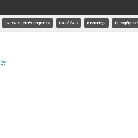
Szervezetek és projektek
EU hálózat
Kézikönyv
Pedagóguská
ldás