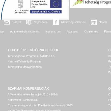
Hírlevél
Sajtószoba
A tehetség sokszínű
Naptár
sak
Adatkezelési szabályzat
Impresszum
Kapcsolat
Oldaltérkép
Pana
TEHETSÉGSEGÍTŐ
PROJEKTEK
D
Tehetséghidak Program (TÁMOP 3.4.5)
Bo
Nemzeti Tehetség Program
Fe
Tehetségek Magyarországa
T
Eg
SZAKMAI KONFERENCIÁK
O
A Matehetsz tehetségnapjai (2010 - 2024)
OP
Nemzetközi konferenciák
P
Ez is tehetséggondozás! Elmélet és módszerek (2013)
T
Egyéb, további rendezvények, konferenciák
Te