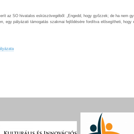
merít az SO hivatalos esküszövegéből: „Engedd, hogy győzzek; de ha nem g
n, egy pályázati támogatás szakmai fejlődésére fordítva elősegítheti, hogy
ályázata