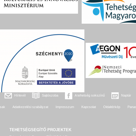
Hírlevél
Sajtószoba
A tehetség sokszínű
Naptár
sak
Adatkezelési szabályzat
Impresszum
Kapcsolat
Oldaltérkép
Pana
TEHETSÉGSEGÍTŐ
PROJEKTEK
D