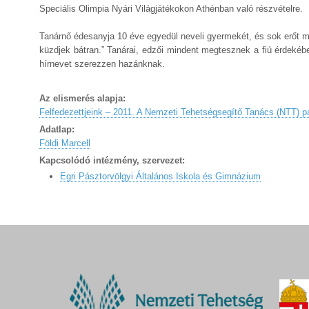
Speciális Olimpia Nyári Világjátékokon Athénban való részvételre.
Tanárnő édesanyja 10 éve egyedül neveli gyermekét, és sok erőt 
küzdjek bátran.” Tanárai, edzői mindent megtesznek a fiú érdekébe
hírnevet szerezzen hazánknak.
Az elismerés alapja:
Felfedezettjeink – 2011. A Nemzeti Tehetségsegítő Tanács (NTT) p
Adatlap:
Földi Marcell
Kapcsolódó intézmény, szervezet:
Egri Pásztorvölgyi Általános Iskola és Gimnázium