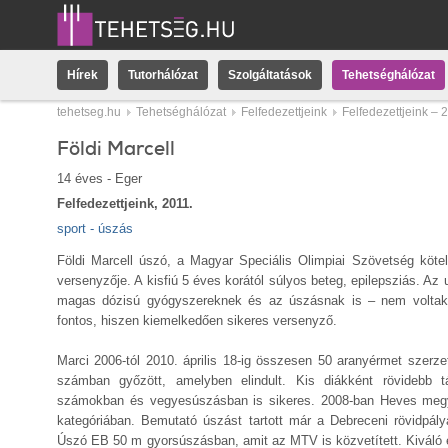
Hírek
Tutorhálózat
Szolgáltatások
Tehetséghálózat
tehetseg.hu
Tehetséghálózat
Felfedezettjeink
Felfedezettjeink – 
Földi Marcell
14 éves - Eger
Felfedezettjeink, 2011.
sport - úszás
Földi Marcell úszó, a Magyar Speciális Olimpiai Szövetség köte
versenyzője. A kisfiú 5 éves korától súlyos beteg, epilepsziás. A
magas dózisú gyógyszereknek és az úszásnak is – nem volta
fontos, hiszen kiemelkedően sikeres versenyző.
Marci 2006-tól 2010. április 18-ig összesen 50 aranyérmet szer
számban győzött, amelyben elindult. Kis diákként rövidebb
számokban és vegyesúszásban is sikeres. 2008-ban Heves megye 
kategóriában. Bemutató úszást tartott már a Debreceni rövidpá
Úszó EB 50 m gyorsúszásban, amit az MTV is közvetített. Kiváló er