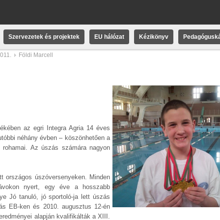
Szervezetek és projektek
EU hálózat
Kézikönyv
Pedagóguská
2011.
Földi Marcell
lékében az egri Integra Agria 14 éves
z utóbbi néhány évben – köszönhetően a
k rohamai. Az úszás számára nagyon
zett országos úszóversenyeken. Minden
 távokon nyert, egy éve a hosszabb
Jó tanuló, jó sportoló-ja lett úszás
lyás EB-ken és 2010. augusztus 12-én
edményei alapján kvalifikálták a XIII.