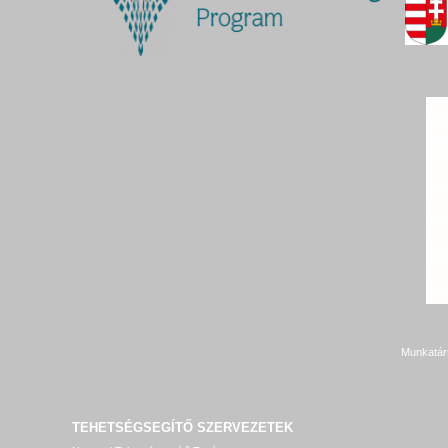
Munkatár
TEHETSÉGSEGÍTŐ SZERVEZETEK