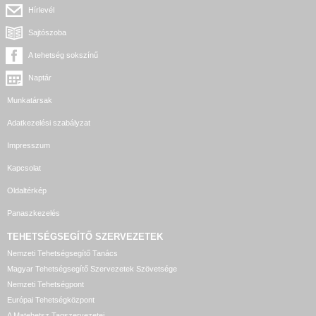
Hírlevél
Sajtószoba
A tehetség sokszínű
Naptár
Munkatársak
Adatkezelési szabályzat
Impresszum
Kapcsolat
Oldaltérkép
Panaszkezelés
TEHETSÉGSEGÍTŐ SZERVEZETEK
Nemzeti Tehetségsegítő Tanács
Magyar Tehetségsegítő Szervezetek Szövetsége
Nemzeti Tehetségpont
Európai Tehetségközpont
A Matehetsz Tagszervezetei