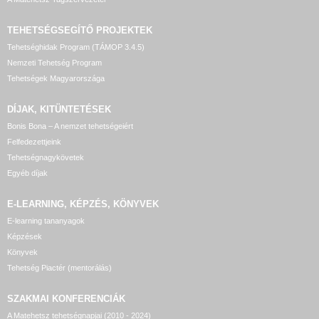
TEHETSÉGSEGÍTŐ
PROJEKTEK
Tehetséghidak Program (TÁMOP 3.4.5)
Nemzeti Tehetség Program
Tehetségek Magyarországa
DÍJAK, KITÜNTETÉSEK
Bonis Bona – A nemzet tehetségeiért
Felfedezettjeink
Tehetségnagykövetek
Egyéb díjak
E-LEARNING, KÉPZÉS, KÖNYVEK
E-learning tananyagok
Képzések
Könyvek
Tehetség Piactér (mentorálás)
SZAKMAI KONFERENCIÁK
A Matehetsz tehetségnapjai (2010 - 2024)