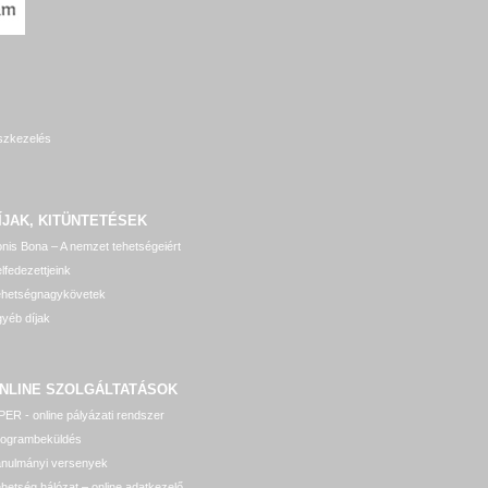
szkezelés
ÍJAK, KITÜNTETÉSEK
nis Bona – A nemzet tehetségeiért
lfedezettjeink
ehetségnagykövetek
yéb díjak
NLINE SZOLGÁLTATÁSOK
ER - online pályázati rendszer
rogrambeküldés
anulmányi versenyek
hetség hálózat – online adatkezelő