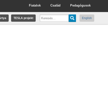
Fiatalok
Család
Pedagógusok
rtya
TESLA projekt
English