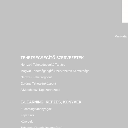
Munkatár
TEHETSÉGSEGÍTŐ SZERVEZETEK
Nemzeti Tehetségsegítő Tanács
Magyar Tehetségsegítő Szervezetek Szövetsége
Nemzeti Tehetségpont
Európai Tehetségközpont
A Matehetsz Tagszervezetei
E-LEARNING, KÉPZÉS, KÖNYVEK
E-learning tananyagok
Képzések
Könyvek
Tehetség Piactér (mentorálás)