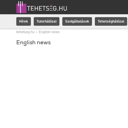
Hírek
Tutorhálózat
Szolgáltatások
Tehetséghálózat
tehetseg.hu
English news
English news