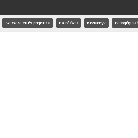
Szervezetek és projektek
EU hálózat
Kézikönyv
Pedagóguská