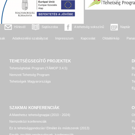
Hírlevél
Sajtószoba
A tehetség sokszínű
Naptár
sak
Adatkezelési szabályzat
Impresszum
Kapcsolat
Oldaltérkép
Pana
TEHETSÉGSEGÍTŐ
PROJEKTEK
D
Tehetséghidak Program (TÁMOP 3.4.5)
Bo
Nemzeti Tehetség Program
Fe
Tehetségek Magyarországa
T
Eg
SZAKMAI KONFERENCIÁK
O
A Matehetsz tehetségnapjai (2010 - 2024)
OP
Nemzetközi konferenciák
P
Ez is tehetséggondozás! Elmélet és módszerek (2013)
T
Egyéb, további rendezvények, konferenciák
Te