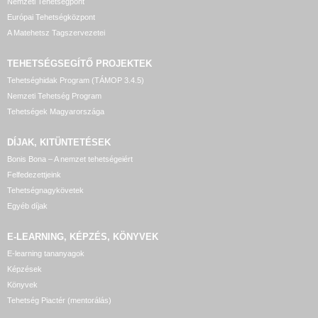
Nemzeti Tehetségpont
Európai Tehetségközpont
A Matehetsz Tagszervezetei
TEHETSÉGSEGÍTŐ
PROJEKTEK
Tehetséghidak Program (TÁMOP 3.4.5)
Nemzeti Tehetség Program
Tehetségek Magyarországa
DÍJAK, KITÜNTETÉSEK
Bonis Bona – A nemzet tehetségeiért
Felfedezettjeink
Tehetségnagykövetek
Egyéb díjak
E-LEARNING, KÉPZÉS, KÖNYVEK
E-learning tananyagok
Képzések
Könyvek
Tehetség Piactér (mentorálás)