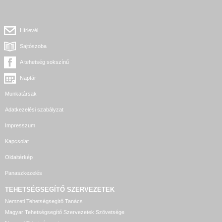
Hírlevél
Sajtószoba
A tehetség sokszínű
Naptár
Munkatársak
Adatkezelési szabályzat
Impresszum
Kapcsolat
Oldaltérkép
Panaszkezelés
TEHETSÉGSEGÍTŐ SZERVEZETEK
Nemzeti Tehetségsegítő Tanács
Magyar Tehetségsegítő Szervezetek Szövetsége