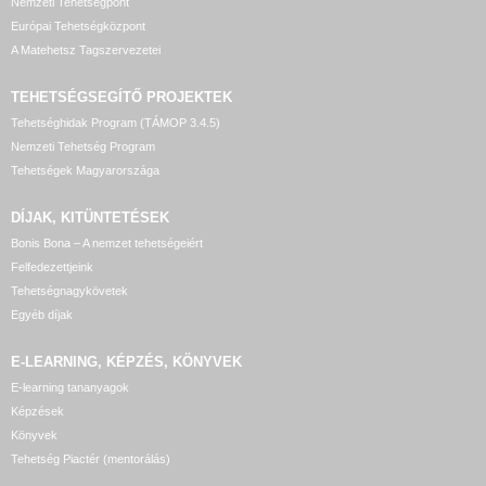
Nemzeti Tehetségpont
Európai Tehetségközpont
A Matehetsz Tagszervezetei
TEHETSÉGSEGÍTŐ
PROJEKTEK
Tehetséghidak Program (TÁMOP 3.4.5)
Nemzeti Tehetség Program
Tehetségek Magyarországa
DÍJAK, KITÜNTETÉSEK
Bonis Bona – A nemzet tehetségeiért
Felfedezettjeink
Tehetségnagykövetek
Egyéb díjak
E-LEARNING, KÉPZÉS, KÖNYVEK
E-learning tananyagok
Képzések
Könyvek
Tehetség Piactér (mentorálás)