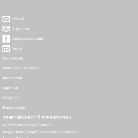
Hírlevél
Sajtószoba
A tehetség sokszínű
Naptár
Munkatársak
Adatkezelési szabályzat
Impresszum
Kapcsolat
Oldaltérkép
Panaszkezelés
TEHETSÉGSEGÍTŐ SZERVEZETEK
Nemzeti Tehetségsegítő Tanács
Magyar Tehetségsegítő Szervezetek Szövetsége