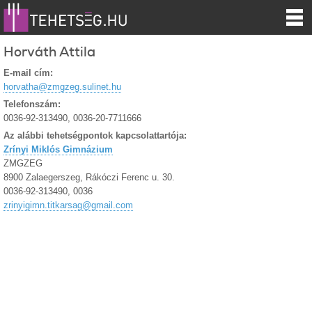
Horváth Attila
E-mail cím:
horvatha@zmgzeg.sulinet.hu
Telefonszám:
0036-92-313490, 0036-20-7711666
Az alábbi tehetségpontok kapcsolattartója:
Zrínyi Miklós Gimnázium
ZMGZEG
8900 Zalaegerszeg, Rákóczi Ferenc u. 30.
0036-92-313490, 0036
zrinyigimn.titkarsag@gmail.com