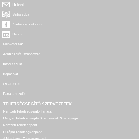
Hírlevél
Sajtószoba
A tehetség sokszínű
Naptár
Munkatársak
Adatkezelési szabályzat
Impresszum
Kapcsolat
Oldaltérkép
Panaszkezelés
TEHETSÉGSEGÍTŐ SZERVEZETEK
Nemzeti Tehetségsegítő Tanács
Magyar Tehetségsegítő Szervezetek Szövetsége
Nemzeti Tehetségpont
Európai Tehetségközpont
A Matehetsz Tagszervezetei