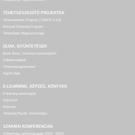
TEHETSÉGSEGÍTŐ
PROJEKTEK
Tehetséghidak Program (TÁMOP 3.4.5)
Nemzeti Tehetség Program
Tehetségek Magyarországa
DÍJAK, KITÜNTETÉSEK
Bonis Bona – A nemzet tehetségeiért
Felfedezettjeink
Tehetségnagykövetek
Egyéb díjak
E-LEARNING, KÉPZÉS, KÖNYVEK
E-learning tananyagok
Képzések
Könyvek
Tehetség Piactér (mentorálás)
SZAKMAI KONFERENCIÁK
A Matehetsz tehetségnapjai (2010 - 2024)