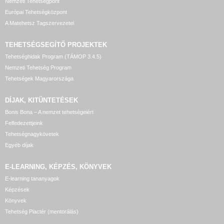
Nemzeti Tehetségpont
Európai Tehetségközpont
A Matehetsz Tagszervezetei
TEHETSÉGSEGÍTŐ
PROJEKTEK
Tehetséghidak Program (TÁMOP 3.4.5)
Nemzeti Tehetség Program
Tehetségek Magyarországa
DÍJAK, KITÜNTETÉSEK
Bonis Bona – A nemzet tehetségeiért
Felfedezettjeink
Tehetségnagykövetek
Egyéb díjak
E-LEARNING, KÉPZÉS, KÖNYVEK
E-learning tananyagok
Képzések
Könyvek
Tehetség Piactér (mentorálás)