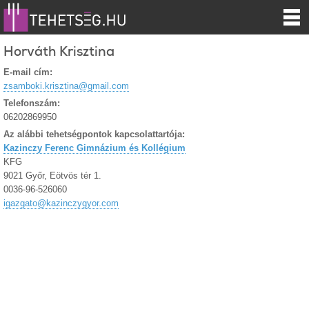
Horváth Krisztina
E-mail cím:
zsamboki.krisztina@gmail.com
Telefonszám:
06202869950
Az alábbi tehetségpontok kapcsolattartója:
Kazinczy Ferenc Gimnázium és Kollégium
KFG
9021 Győr, Eötvös tér 1.
0036-96-526060
igazgato@kazinczygyor.com