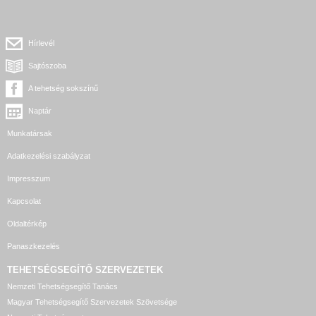
Hírlevél
Sajtószoba
A tehetség sokszínű
Naptár
Munkatársak
Adatkezelési szabályzat
Impresszum
Kapcsolat
Oldaltérkép
Panaszkezelés
TEHETSÉGSEGÍTŐ SZERVEZETEK
Nemzeti Tehetségsegítő Tanács
Magyar Tehetségsegítő Szervezetek Szövetsége