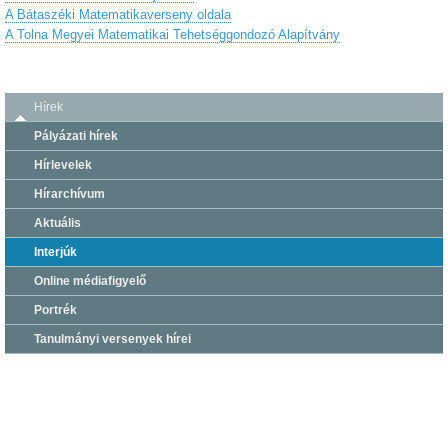
A Bátaszéki Matematikaverseny oldala
A Tolna Megyei Matematikai Tehetséggondozó Alapítvány
Hírek
Pályázati hírek
Hírlevelek
Hírarchívum
Aktuális
Interjúk
Online médiafigyelő
Portrék
Tanulmányi versenyek hírei