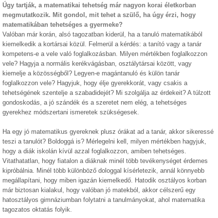
Úgy tartják, a matematikai tehetség már nagyon korai életkorban
megmutatkozik. Mit gondol, mit tehet a szülő, ha úgy érzi, hogy
matematikában tehetséges a gyermeke?
Valóban már korán, alsó tagozatban kiderül, ha a tanuló matematikából
kiemelkedik a kortársai közül. Felmerül a kérdés: a tanító vagy a tanár
kompetens-e a vele való foglalkozásban. Milyen mértékben foglalkozzon
vele? Hagyja a normális kerékvágásban, osztálytársai között, vagy
kiemelje a közösségből? Legyen-e magántanuló és külön tanár
foglalkozzon vele? Hagyjuk, hogy élje gyerekkorát, vagy csakis a
tehetségének szentelje a szabadidejét? Mi szolgálja az érdekeit? A túlzott
gondoskodás, a jó szándék és a szeretet nem elég, a tehetséges
gyerekhez módszertani ismeretek szükségesek.
Ha egy jó matematikus gyereknek plusz órákat ad a tanár, akkor sikeressé
teszi a tanulót? Boldoggá is? Mérlegelni kell, milyen mértékben hagyjuk,
hogy a diák iskolán kívül azzal foglalkozzon, amiben tehetséges.
Vitathatatlan, hogy fiatalon a diáknak minél több tevékenységet érdemes
kipróbálnia. Minél több különböző dologgal kísérletezik, annál könnyebb
megállapítani, hogy miben igazán kiemelkedő. Hatodik osztályos korban
már biztosan kialakul, hogy valóban jó matekból, akkor célszerű egy
hatosztályos gimnáziumban folytatni a tanulmányokat, ahol matematika
tagozatos oktatás folyik.