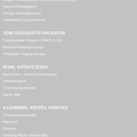
Nemzeti Tehetségpont
Európai Tehetségközpont
A Matehetsz Tagszervezetei
TEHETSÉGSEGÍTŐ
PROJEKTEK
Tehetséghidak Program (TÁMOP 3.4.5)
Nemzeti Tehetség Program
Tehetségek Magyarországa
DÍJAK, KITÜNTETÉSEK
Bonis Bona – A nemzet tehetségeiért
Felfedezettjeink
Tehetségnagykövetek
Egyéb díjak
E-LEARNING, KÉPZÉS, KÖNYVEK
E-learning tananyagok
Képzések
Könyvek
Tehetség Piactér (mentorálás)