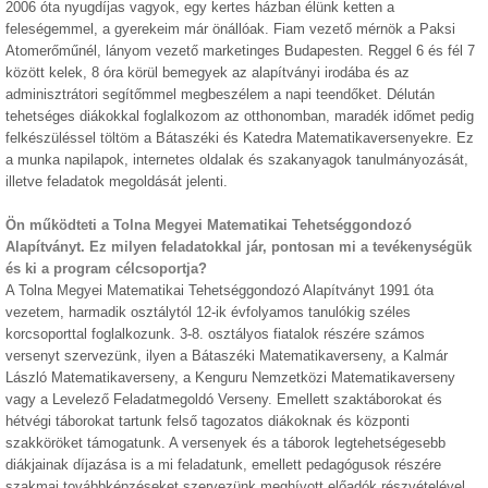
2006 óta nyugdíjas vagyok, egy kertes házban élünk ketten a
feleségemmel, a gyerekeim már önállóak. Fiam vezető mérnök a Paksi
Atomerőműnél, lányom vezető marketinges Budapesten. Reggel 6 és fél 7
között kelek, 8 óra körül bemegyek az alapítványi irodába és az
adminisztrátori segítőmmel megbeszélem a napi teendőket. Délután
tehetséges diákokkal foglalkozom az otthonomban, maradék időmet pedig
felkészüléssel töltöm a Bátaszéki és Katedra Matematikaversenyekre. Ez
a munka napilapok, internetes oldalak és szakanyagok tanulmányozását,
illetve feladatok megoldását jelenti.
Ön működteti a Tolna Megyei Matematikai Tehetséggondozó
Alapítványt. Ez milyen feladatokkal jár, pontosan mi a tevékenységük
és ki a program célcsoportja?
A Tolna Megyei Matematikai Tehetséggondozó Alapítványt 1991 óta
vezetem, harmadik osztálytól 12-ik évfolyamos tanulókig széles
korcsoporttal foglalkozunk. 3-8. osztályos fiatalok részére számos
versenyt szervezünk, ilyen a Bátaszéki Matematikaverseny, a Kalmár
László Matematikaverseny, a Kenguru Nemzetközi Matematikaverseny
vagy a Levelező Feladatmegoldó Verseny. Emellett szaktáborokat és
hétvégi táborokat tartunk felső tagozatos diákoknak és központi
szakköröket támogatunk. A versenyek és a táborok legtehetségesebb
diákjainak díjazása is a mi feladatunk, emellett pedagógusok részére
szakmai továbbképzéseket szervezünk meghívott előadók részvételével.