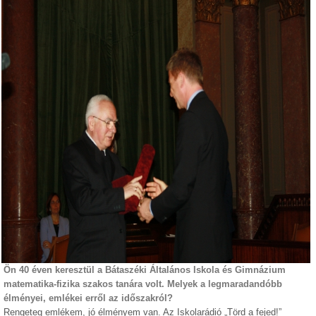
Ön 40 éven keresztül a Bátaszéki Általános Iskola és Gimnázium
matematika-fizika szakos tanára volt. Melyek a legmaradandóbb
élményei, emlékei erről az időszakról?
Rengeteg emlékem, jó élményem van. Az Iskolarádió „Törd a fejed!”