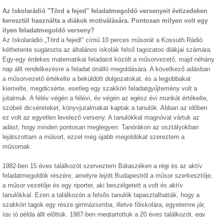
Az Iskolarádió "Törd a fejed" feladatmegoldó versenyeit évtizedeken
keresztül használta a diákok motiválására. Pontosan milyen volt egy
ilyen feladatmegoldó verseny?
Az Iskolarádió „Törd a fejed!” című 10 perces műsorát a Kossuth Rádió
kéthetente sugározta az általános iskolák felső tagozatos diákjai számára.
Egy-egy érdekes matematikai feladatot közölt a műsorvezető, majd néhány
nap állt rendelkezésre a feladat önálló megoldására. A következő adásban
a műsorvezető értékelte a beküldött dolgozatokat, és a legjobbakat
kiemelte, megdicsérte, esetleg egy szakköri feladatgyűjtemény volt a
jutalmuk. A félév végén a félévi, év végén az egész évi munkát értékelte,
szóbeli dicséreteket, könyvjutalmakat kaptak a tanulók. Abban az időben
ez volt az egyetlen levelező verseny. A tanulókkal magnóval vártuk az
adást, hogy minden pontosan meglegyen. Tanórákon az osztályokban
lejátszottam a műsort, ezzel még újabb megoldókat szereztem a
műsornak.
1982-ben 15 éves találkozót szerveztem Bátaszéken a régi és az aktív
feladatmegoldók részére, amelyre lejött Budapestről a műsor szerkesztője,
a műsor vezetője és egy riporter, aki beszélgetett a volt és aktív
tanulókkal. Ezen a találkozón a felsős tanulók tapasztalhatták, hogy a
szakköri tagok egy része gimnáziumba, illetve főiskolára, egyetemre jár,
így jó példa állt előttük. 1987-ben megtartottuk a 20 éves találkozót, egy