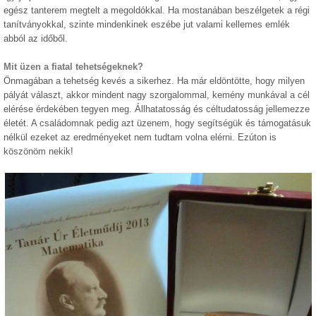
egész tanterem megtelt a megoldókkal. Ha mostanában beszélgetek a régi
tanítványokkal, szinte mindenkinek eszébe jut valami kellemes emlék
abból az időből.
Mit üzen a fiatal tehetségeknek?
Önmagában a tehetség kevés a sikerhez. Ha már eldöntötte, hogy milyen
pályát választ, akkor mindent nagy szorgalommal, kemény munkával a cél
elérése érdekében tegyen meg. Állhatatosság és céltudatosság jellemezze
életét. A családomnak pedig azt üzenem, hogy segítségük és támogatásuk
nélkül ezeket az eredményeket nem tudtam volna elérni. Ezúton is
köszönöm nekik!