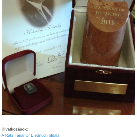
Hivatkozások:
A Rátz Tanár Úr Életműdíj oldala