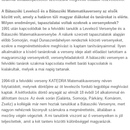
A Bátaszéki Levelező és a Bátaszéki Matematikaverseny az elsők
között volt, amely a határon túli magyar diákokat és tanárokat is elérte.
Milyen eredményei, tapasztalatai voltak ezeknek a versenyeknek?
1991 után kapcsolódtak be a felvidéki tanulók a Levelező Versenybe és a
Bátaszéki Matematikaversenybe. A nálunk szerzett tapasztalatok alapján
előbb Somorján, majd Dunaszerdahelyen rendeztek körzeti versenyeket,
ezekre a megmérettetésekre meghívást is kaptam tanítványaimmal. Ilyen
alkalmakkor a kísérő tanároknak a verseny ideje alatt előadást tartottam a
magyarországi versenyekről, versenyfeladatokról. A bátaszéki versenyen a
felvidéki tanárok szakmai kapcsolata mellett baráti kapcsolatok is
kialakultak, melyek a mai napig tartanak.
1994-től a felvidéki verseny KATEDRA Matematikaverseny néven
folytatódott, melynek döntőjére az öt levelezős forduló legjobbjai meghívást
kaptak. A kétfordulós döntő anyagát az elmúlt 18 évből 14 alkalommal én
állítottam össze. Az évek során (Galánta, Somorja, Párkány, Komárom,
Zseliz) a kollégák már nem hoztak tanulókat a Bátaszéki Versenyre, mert
nagyon nehéznek bizonyult számukra a megmérettetés, általában a
mezőny végén végeztek. A mi tanulóink viszont az ő versenyeiken is jól
teljesítettek, amit a két tanterv közötti különbséggel magyarázok.