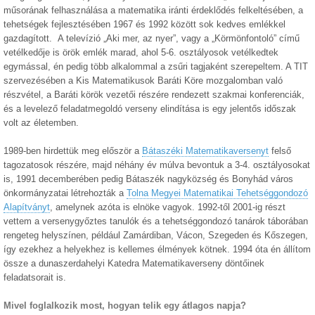
műsorának felhasználása a matematika iránti érdeklődés felkeltésében, a
tehetségek fejlesztésében 1967 és 1992 között sok kedves emlékkel
gazdagított. A televízió „Aki mer, az nyer”, vagy a „Körmönfontoló” című
vetélkedője is örök emlék marad, ahol 5-6. osztályosok vetélkedtek
egymással, én pedig több alkalommal a zsűri tagjaként szerepeltem. A TIT
szervezésében a Kis Matematikusok Baráti Köre mozgalomban való
részvétel, a Baráti körök vezetői részére rendezett szakmai konferenciák,
és a levelező feladatmegoldó verseny elindítása is egy jelentős időszak
volt az életemben.
1989-ben hirdettük meg először a
Bátaszéki Matematikaversenyt
felső
tagozatosok részére, majd néhány év múlva bevontuk a 3-4. osztályosokat
is, 1991 decemberében pedig Bátaszék nagyközség és Bonyhád város
önkormányzatai létrehozták a
Tolna Megyei Matematikai Tehetséggondozó
Alapítványt
, amelynek azóta is elnöke vagyok. 1992-től 2001-ig részt
vettem a versenygyőztes tanulók és a tehetséggondozó tanárok táborában
rengeteg helyszínen, például Zamárdiban, Vácon, Szegeden és Kőszegen,
így ezekhez a helyekhez is kellemes élmények kötnek. 1994 óta én állítom
össze a dunaszerdahelyi Katedra Matematikaverseny döntőinek
feladatsorait is.
Mivel foglalkozik most, hogyan telik egy átlagos napja?