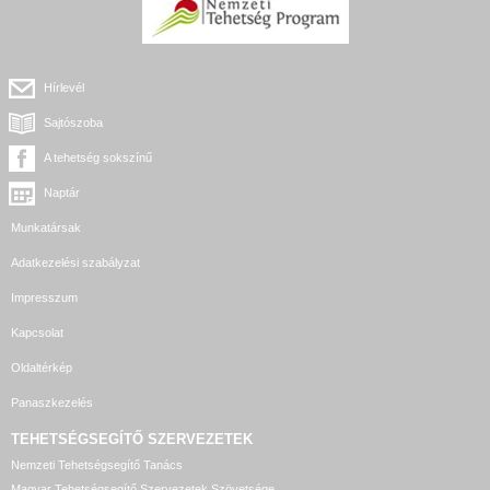
Hírlevél
Sajtószoba
A tehetség sokszínű
Naptár
Munkatársak
Adatkezelési szabályzat
Impresszum
Kapcsolat
Oldaltérkép
Panaszkezelés
TEHETSÉGSEGÍTŐ SZERVEZETEK
Nemzeti Tehetségsegítő Tanács
Magyar Tehetségsegítő Szervezetek Szövetsége