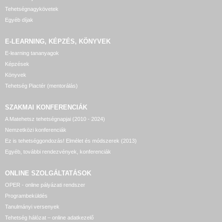
Tehetségnagykövetek
Egyéb díjak
E-LEARNING, KÉPZÉS, KÖNYVEK
E-learning tananyagok
Képzések
Könyvek
Tehetség Piactér (mentorálás)
SZAKMAI KONFERENCIÁK
A Matehetsz tehetségnapjai (2010 - 2024)
Nemzetközi konferenciák
Ez is tehetséggondozás! Elmélet és módszerek (2013)
Egyéb, további rendezvények, konferenciák
ONLINE SZOLGÁLTATÁSOK
OPER - online pályázati rendszer
Programbeküldés
Tanulmányi versenyek
Tehetség hálózat – online adatkezelő