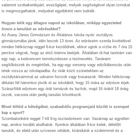
valamint szobakerékpárt, evezőgépet, melyek segítségével olyan izmokat
is megmozgathatok, melyeket egyébként nem tudnék.
Hogyan telik egy átlagos napod az iskolában, miképp egyezteted
össze a tanulást az edzésekkel?
Az Arany János Gimnázium és Általános Iskola nyolc osztályos
gimnáziumába járok, idén leszek 13 éves. Az edzéseim szerda kivételével
minden hétköznap reggel 6-kor kezdődnek, ekkor ugrok a vízbe és 7 óra 15
perckor végzek, hogy az első órámra beérjek. Általában öt-hat tanórám van
egy nap, a kedvencem természetesen a testnevelés. Tanáraim
segítőkészek és megértőek, ha egy-egy verseny vagy edzőtáborozás után
térek vissza az iskolapadba. Az órák közti szünetekben az
osztálytársaimmal az udvaron focizok vagy kosarazok. Minden hétköznap
délután fél háromkor jövök el az iskolából, hogy 15 órára az edzésre érjek.
Szárazföldi edzésen egy órát tornázok és lazítok, majd 16 órától 18 óráig
úszok, vacsora után pedig tanulás következik.
Mivel töltöd a hétvégéket, szabadidős programjaid között is szerepet
kap a sport?
Szombatonként reggel 7-től 9-ig úszóedzésem van. Vasárnap az egyetlen
nap, amikor tovább aludhatok. Ilyenkor általában 9-kor kelek, délelőtt
tanulok, és ebéd után szívesen sétálok, kirándulok a szüleimmel és a