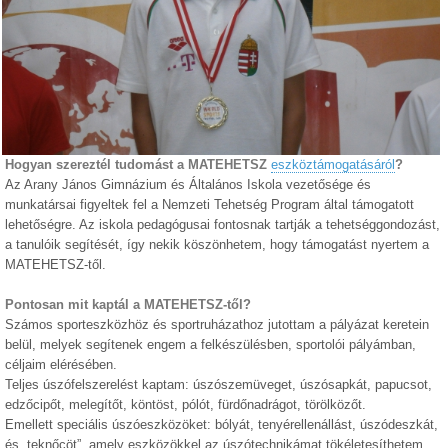
Hogyan szereztél tudomást a MATEHETSZ
eszköztámogatásáról
?
Az Arany János Gimnázium és Általános Iskola vezetősége és
munkatársai figyeltek fel a Nemzeti Tehetség Program által támogatott
lehetőségre. Az iskola pedagógusai fontosnak tartják a tehetséggondozást,
a tanulóik segítését, így nekik köszönhetem, hogy támogatást nyertem a
MATEHETSZ-től.
Pontosan mit kaptál a MATEHETSZ-től?
Számos sporteszközhöz és sportruházathoz jutottam a pályázat keretein
belül, melyek segítenek engem a felkészülésben, sportolói pályámban,
céljaim elérésében.
Teljes úszófelszerelést kaptam: úszószemüveget, úszósapkát, papucsot,
edzőcipőt, melegítőt, köntöst, pólót, fürdőnadrágot, törölközőt.
Emellett speciális úszóeszközöket: bólyát, tenyérellenállást, úszódeszkát,
és „teknőcöt”, amely eszközökkel az úszótechnikámat tökéletesíthetem,