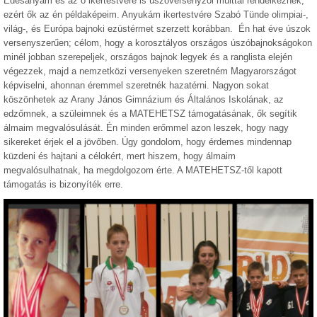
Édesanyám és az ő ikertestvére is úszóversenyzői múlttal rendelkeznek,
ezért ők az én példaképeim. Anyukám ikertestvére Szabó Tünde olimpiai-,
világ-, és Európa bajnoki ezüstérmet szerzett korábban. Én hat éve úszok
versenyszerűen; célom, hogy a korosztályos országos úszóbajnokságokon
minél jobban szerepeljek, országos bajnok legyek és a ranglista elején
végezzek, majd a nemzetközi versenyeken szeretném Magyarországot
képviselni, ahonnan éremmel szeretnék hazatérni. Nagyon sokat
köszönhetek az Arany János Gimnázium és Általános Iskolának, az
edzőmnek, a szüleimnek és a MATEHETSZ támogatásának, ők segítik
álmaim megvalósulását. Én minden erőmmel azon leszek, hogy nagy
sikereket érjek el a jövőben. Úgy gondolom, hogy érdemes mindennap
küzdeni és hajtani a célokért, mert hiszem, hogy álmaim
megvalósulhatnak, ha megdolgozom érte. A MATEHETSZ-től kapott
támogatás is bizonyíték erre.