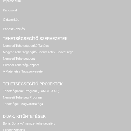
Impresszum
Kapcsolat
Oldaltérkép
Panaszkezelés
TEHETSÉGSEGÍTŐ SZERVEZETEK
Nemzeti Tehetségsegítő Tanács
Magyar Tehetségsegítő Szervezetek Szövetsége
Nemzeti Tehetségpont
Európai Tehetségközpont
A Matehetsz Tagszervezetei
TEHETSÉGSEGÍTŐ
PROJEKTEK
Tehetséghidak Program (TÁMOP 3.4.5)
Nemzeti Tehetség Program
Tehetségek Magyarországa
DÍJAK, KITÜNTETÉSEK
Bonis Bona – A nemzet tehetségeiért
Felfedezettjeink