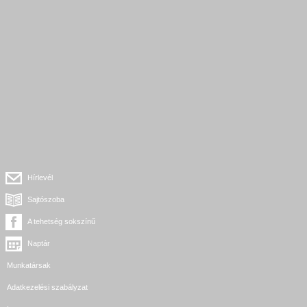
Hírlevél
Sajtószoba
A tehetség sokszínű
Naptár
Munkatársak
Adatkezelési szabályzat