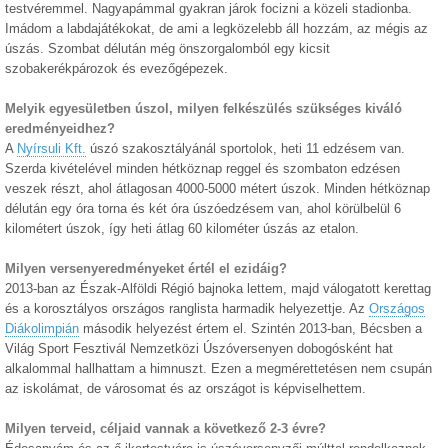
testvéremmel. Nagyapámmal gyakran járok focizni a közeli stadionba.
Imádom a labdajátékokat, de ami a legközelebb áll hozzám, az mégis az
úszás. Szombat délután még önszorgalomból egy kicsit
szobakerékpározok és evezőgépezek.
Melyik egyesületben úszol, milyen felkészülés szükséges kiváló
eredményeidhez?
A
Nyírsuli Kft.
úszó szakosztályánál sportolok, heti 11 edzésem van.
Szerda kivételével minden hétköznap reggel és szombaton edzésen
veszek részt, ahol átlagosan 4000-5000 métert úszok. Minden hétköznap
délután egy óra torna és két óra úszóedzésem van, ahol körülbelül 6
kilométert úszok, így heti átlag 60 kilométer úszás az etalon.
Milyen versenyeredményeket értél el ezidáig?
2013-ban az Észak-Alföldi Régió bajnoka lettem, majd válogatott kerettag
és a korosztályos országos ranglista harmadik helyezettje. Az
Országos
Diákolimpián
második helyezést értem el. Szintén 2013-ban, Bécsben a
Világ Sport Fesztivál Nemzetközi Úszóversenyen dobogósként hat
alkalommal hallhattam a himnuszt. Ezen a megmérettetésen nem csupán
az iskolámat, de városomat és az országot is képviselhettem.
Milyen terveid, céljaid vannak a következő 2-3 évre?