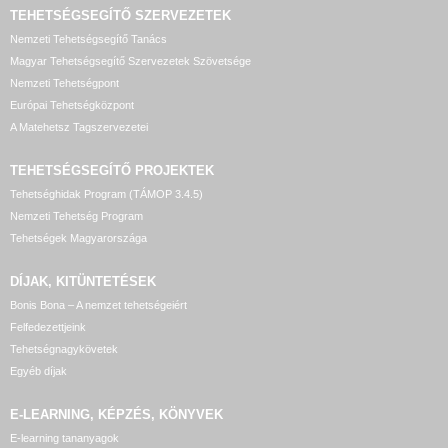
TEHETSÉGSEGÍTŐ SZERVEZETEK
Nemzeti Tehetségsegítő Tanács
Magyar Tehetségsegítő Szervezetek Szövetsége
Nemzeti Tehetségpont
Európai Tehetségközpont
A Matehetsz Tagszervezetei
TEHETSÉGSEGÍTŐ
PROJEKTEK
Tehetséghidak Program (TÁMOP 3.4.5)
Nemzeti Tehetség Program
Tehetségek Magyarországa
DÍJAK, KITÜNTETÉSEK
Bonis Bona – A nemzet tehetségeiért
Felfedezettjeink
Tehetségnagykövetek
Egyéb díjak
E-LEARNING, KÉPZÉS, KÖNYVEK
E-learning tananyagok