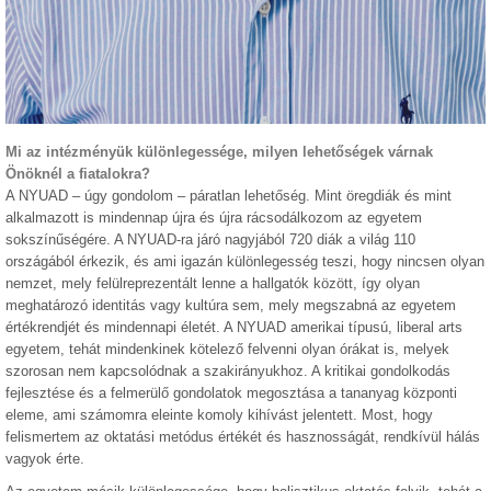
Mi az intézményük különlegessége, milyen lehetőségek várnak
Önöknél a fiatalokra?
A NYUAD – úgy gondolom – páratlan lehetőség. Mint öregdiák és mint
alkalmazott is mindennap újra és újra rácsodálkozom az egyetem
sokszínűségére. A NYUAD-ra járó nagyjából 720 diák a világ 110
országából érkezik, és ami igazán különlegesség teszi, hogy nincsen olyan
nemzet, mely felülreprezentált lenne a hallgatók között, így olyan
meghatározó identitás vagy kultúra sem, mely megszabná az egyetem
értékrendjét és mindennapi életét. A NYUAD amerikai típusú, liberal arts
egyetem, tehát mindenkinek kötelező felvenni olyan órákat is, melyek
szorosan nem kapcsolódnak a szakirányukhoz. A kritikai gondolkodás
fejlesztése és a felmerülő gondolatok megosztása a tananyag központi
eleme, ami számomra eleinte komoly kihívást jelentett. Most, hogy
felismertem az oktatási metódus értékét és hasznosságát, rendkívül hálás
vagyok érte.