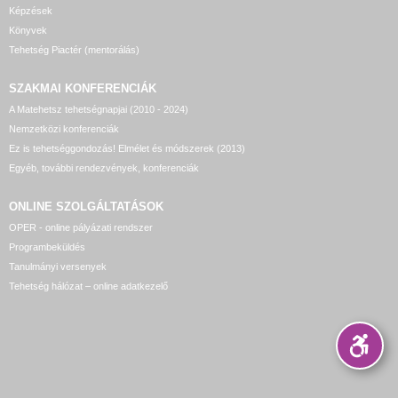
Képzések
Könyvek
Tehetség Piactér (mentorálás)
SZAKMAI KONFERENCIÁK
A Matehetsz tehetségnapjai (2010 - 2024)
Nemzetközi konferenciák
Ez is tehetséggondozás! Elmélet és módszerek (2013)
Egyéb, további rendezvények, konferenciák
ONLINE SZOLGÁLTATÁSOK
OPER - online pályázati rendszer
Programbeküldés
Tanulmányi versenyek
Tehetség hálózat – online adatkezelő