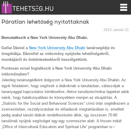
Páratlan lehetőség nyitottaknak
2015. január 22.
Bemutatkozik a New York University Abu Dhabi.
Gellai Dániel a
New York University Abu Dhabi
tanársegédje és
öregdiákja. Dániellel az intézmény nyújtotta lehetőségekről,
munkájáról és önkénteskedésről beszélgettünk.
Pontosan mivel foglalkozik a New York University Abu Dhabi
intézményben?
Jelenleg tanársegédként dolgozom a New York University Abu Dhabin. Az
egyik feladatom, hogy segítsek a diákoknak a tanulásban, válaszoljak a
tananyaggal kapcsolatos kérdéseikre, illetve tanulástechnikai tippeket adok
nekik, hogy hatékonyabban és könnyebben menjen az elsajátítás. A
„Statistic for the Social and Behavioral Sciences” című órán segédkezem a
szervezésben, osztályozásban és előadások megtartásában is, emellett
pedig arabul tanuló diákok rendelkezésére állok, így összesen 70-90
tanulónak nyújtok segítséget egy-egy szemeszter alatt. A frissen indult
„Office of Intercultural Education and Spiritual Life” programban is¬