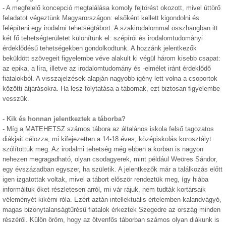
- A megfelelő koncepció megtalálása komoly fejtörést okozott, mivel úttörő
feladatot végeztünk Magyarországon: elsőként kellett kigondolni és
felépíteni egy irodalmi tehetségtábort. A szakirodalommal összhangban itt
két fő tehetségterületet különítünk el: szépírói és irodalomtudományi
érdeklődésű tehetségekben gondolkodtunk. A hozzánk jelentkezők
beküldött szövegeit figyelembe véve alakult ki végül három kisebb csapat:
az epika, a líra, illetve az irodalomtudomány és -elmélet iránt érdeklődő
fiatalokból. A visszajelzések alapján nagyobb igény lett volna a csoportok
közötti átjárásokra. Ha lesz folytatása a tábornak, ezt biztosan figyelembe
vesszük.
- Kik és honnan jelentkeztek a táborba?
- Míg a MATEHETSZ számos tábora az általános iskola felső tagozatos
diákjait célozza, mi kifejezetten a 14-18 éves, középiskolás korosztályt
szólítottuk meg. Az irodalmi tehetség még ebben a korban is nagyon
nehezen megragadható, olyan csodagyerek, mint például Weöres Sándor,
egy évszázadban egyszer, ha születik. A jelentkezők már a találkozás előtt
igen izgatottak voltak, mivel a tábort először rendeztük meg, így hiába
informáltuk őket részletesen arról, mi vár rájuk, nem tudták kortársaik
véleményét kikérni róla. Ezért aztán intellektuális értelemben kalandvágyó,
magas bizonytalanságtűrésű fiatalok érkeztek Szegedre az ország minden
részéről. Külön öröm, hogy az ötvenfős táborban számos olyan diákunk is