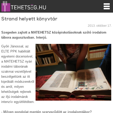
Strand helyett könyvtár
2013. október 17.
Szegeden zajlott a MATEHETSZ középiskolásoknak szóló irodalom
tábora augusztusban. Interjú.
Győri Jánossal, az
ELTE PPK habilitált
egyetemi docensével,
a MATEHETSZ nyári
irodalmi táborának
szakmai vezetőjével
beszélgettünk az itt
kipróbált módszerekről
és arról, milyen
lehetőségek rejlenek
az ifjú irodalmárok
intenzív együttlétében.
- Milyen gondolat mentén szerveződött az irodalomtábor?