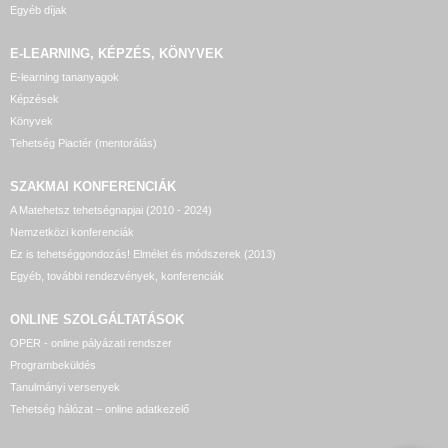
Egyéb díjak
E-LEARNING, KÉPZÉS, KÖNYVEK
E-learning tananyagok
Képzések
Könyvek
Tehetség Piactér (mentorálás)
SZAKMAI KONFERENCIÁK
A Matehetsz tehetségnapjai (2010 - 2024)
Nemzetközi konferenciák
Ez is tehetséggondozás! Elmélet és módszerek (2013)
Egyéb, további rendezvények, konferenciák
ONLINE SZOLGÁLTATÁSOK
OPER - online pályázati rendszer
Programbeküldés
Tanulmányi versenyek
Tehetség hálózat – online adatkezelő