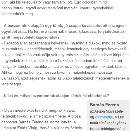
volt, aki kis településről vagy tanyáról jött. Egy dologban mind
hasonlítottak: egytől egyig rendkívül motivált, kreatív gyerekekkel
ismerkedtünk meg.
- A beszámolók alapján úgy tűnik, jó csapat kovácsolódott a szegedi
együttlét alatt. Ha lenne a tábornak második kiadása, folytatódnának
az itt megszületett kapcsolatok?
- Pedagógiailag azt tartanám helyesnek, ha mind a diákok, mind az oktató
munkatársak kicserélődnének, mások lennének egy esetleges következő
alkalommal. A tábornak célja volt egy erős szociális hálórendszer kiépítése
a gyerekek között, a diákok és a hozzájuk életkorban közel álló doktori
hallgatók körében, továbbá a fiatalok és a neves egyetemi oktatók között.
Ahhoz, hogy ez komoly, hosszú távon is működőképes hálózattá
válhasson, szükségesnek látom az újabb találkozások megteremtésének a
lehetőségét.
- Kiket és milyen szempontok alapján kértek fel előadónak?
Barnás Ferenc
- Olyan mestereket hívtunk meg, akik saját
az Aegon Művészeti-
területük kiváló, elismert szakemberei. A prózai
díj
kitüntetettje
, Másik
csoportot Barnás Ferenc és Vörös István, a
halál című regényének
lírásokat Erdős Virág, Horváth Viktor és Schein
iskolai feldolgozását a