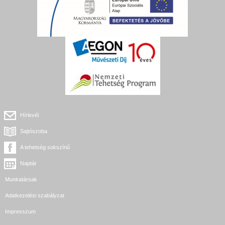
Hírlevél
Sajtószoba
A tehetség sokszínű
Naptár
Munkatársak
Adatkezelési szabályzat
Impresszum