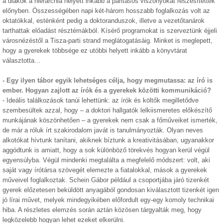
a diákok a hierarchia helyett inkább a paritásos viszonyokat részesítették
előnyben. Összességében napi két-három hosszabb foglalkozás volt az
oktatókkal, esténként pedig a doktoranduszok, illetve a vezetőtanárok
tarthattak előadást résztémákból. Kísérő programokat is szerveztünk éjjeli
városnézéstől a Tisza-parti strand meglátogatásáig. Minket is meglepett,
hogy a gyerekek többsége ez utóbbi helyett inkább a könyvtárat
választotta…
- Egy ilyen tábor egyik lehetséges célja, hogy megmutassa: az író is
ember. Hogyan zajlott az írók és a gyerekek közötti kommunikáció?
- Ideális találkozások tanúi lehettünk: az írók és költők megilletődve
szembesültek azzal, hogy – a doktori hallgatók lelkiismeretes előkészítő
munkájának köszönhetően – a gyerekek nem csak a főműveiket ismerték,
de már a róluk írt szakirodalom javát is tanulmányozták. Olyan neves
alkotókat hívtunk tanítani, akiknek bíztunk a kreativitásában, ugyanakkor
aggódtunk is amiatt, hogy a sok különböző törekvés hogyan kerül végül
egyensúlyba. Végül mindenki megtalálta a megfelelő módszert: volt, aki
saját vagy írótársa szövegét elemezte a fiatalokkal, mások a gyerekek
műveivel foglalkoztak. Schein Gábor például a csoportjába járó tizenkét
gyerek előzetesen beküldött anyagából gondosan kiválasztott tizenkét igen
jó lírai művet, melyek mindegyikében előfordult egy-egy komoly technikai
hiba. A részletes elemzés során aztán közösen tárgyalták meg, hogy
legközelebb hogyan lehet ezeket elkerülni.