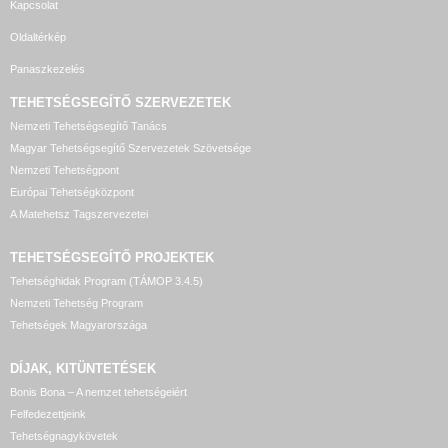
Kapcsolat
Oldaltérkép
Panaszkezelés
TEHETSÉGSEGÍTŐ SZERVEZETEK
Nemzeti Tehetségsegítő Tanács
Magyar Tehetségsegítő Szervezetek Szövetsége
Nemzeti Tehetségpont
Európai Tehetségközpont
A Matehetsz Tagszervezetei
TEHETSÉGSEGÍTŐ
PROJEKTEK
Tehetséghidak Program (TÁMOP 3.4.5)
Nemzeti Tehetség Program
Tehetségek Magyarországa
DÍJAK, KITÜNTETÉSEK
Bonis Bona – A nemzet tehetségeiért
Felfedezettjeink
Tehetségnagykövetek