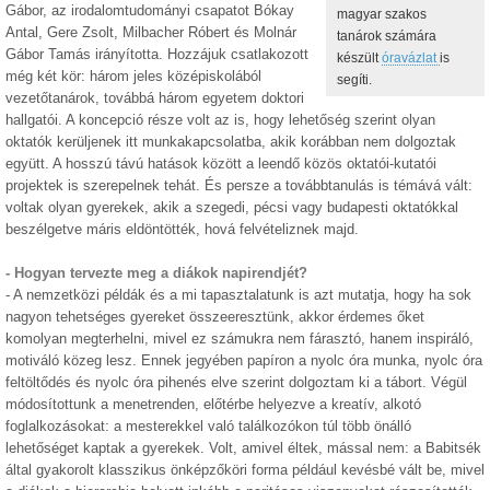
Gábor, az irodalomtudományi csapatot Bókay
magyar szakos
Antal, Gere Zsolt, Milbacher Róbert és Molnár
tanárok számára
Gábor Tamás irányította. Hozzájuk csatlakozott
készült
óravázlat
is
még két kör: három jeles középiskolából
segíti.
vezetőtanárok, továbbá három egyetem doktori
hallgatói. A koncepció része volt az is, hogy lehetőség szerint olyan
oktatók kerüljenek itt munkakapcsolatba, akik korábban nem dolgoztak
együtt. A hosszú távú hatások között a leendő közös oktatói-kutatói
projektek is szerepelnek tehát. És persze a továbbtanulás is témává vált:
voltak olyan gyerekek, akik a szegedi, pécsi vagy budapesti oktatókkal
beszélgetve máris eldöntötték, hová felvételiznek majd.
- Hogyan tervezte meg a diákok napirendjét?
- A nemzetközi példák és a mi tapasztalatunk is azt mutatja, hogy ha sok
nagyon tehetséges gyereket összeeresztünk, akkor érdemes őket
komolyan megterhelni, mivel ez számukra nem fárasztó, hanem inspiráló,
motiváló közeg lesz. Ennek jegyében papíron a nyolc óra munka, nyolc óra
feltöltődés és nyolc óra pihenés elve szerint dolgoztam ki a tábort. Végül
módosítottunk a menetrenden, előtérbe helyezve a kreatív, alkotó
foglalkozásokat: a mesterekkel való találkozókon túl több önálló
lehetőséget kaptak a gyerekek. Volt, amivel éltek, mással nem: a Babitsék
által gyakorolt klasszikus önképzőköri forma például kevésbé vált be, mivel