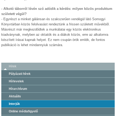
- Alkotó táborról lévén szó adódik a kérdés: milyen közös produktum
született végül?
- Egyrészt a minket gálánsan és szakszerűen vendégül látó Somogyi
Könyvtárban közös felolvasást rendeztünk a frissen született művekből.
Másrészt már megkezdődtek a munkálatai egy közös elektronikus
kiadványnak, melyben az oktatók és a diákok közös, erre az alkalomra
készített írásai kapnak helyet. Ez nem csupán örök emlék, de fontos
publikáció is lehet mindannyiuk számára.
Hírek
Pályázati hírek
Hírlevelek
Hírarchívum
Aktuális
Interjúk
Online médiafigyelő