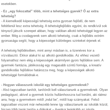
esetekben.
-
Ez „egy fokozattal” több, mint a tehetséges gyerek? Ő az extra
tehetség?
-
A kiemelkedő képességű tehetség extra gyorsan fejlődő, de nem
feltétlenül lesz extra tehetség. A tehetségfejlődés egyéni, és rendkívül sok
tényező játszik szerepet abban, hogy valóban alkotó tehetséggé legyen az
ember. Még a csodagyerek sem alkotó tehetség, csak a fejlődés extrém
gyorsasága segíti, hogy a képességei különleges szinteket érjenek el.
A tehetség fejlődésében, mint annyi másban is, a tizenéves kor a
vízválasztó. Ekkor alakul ki az alkotó gondolkodás. Az ehhez vezető
folyamathoz nem elég a képességek akármilyen gyors fejlődése sem. A
gyermeki fantázia, játékosság egy magasabb szintű formája, a kreatív
gondolkodás fejlődése határozza meg, hogy a képességek alkotó
tehetséggé formálódnak-e.
-
Hogyan válasszunk iskolát egy tehetséges gyermeknek?
-
Alsó tagozatban tanítót, tanítónőt kell választanunk a gyermeknek. Olyan
pedagógust, akivel a gyermek közös hullámhosszra tud kerülni, aki ráérez
arra, hogy a gyermekem mitől „indul be”, mitől kap szárnyakat. Felső
tagozatban viszont már nehezebb lenne így választanunk az iskolák közül,
hiszen több tanár tanítja a diákokat – ilyenkor leginkább az iskola