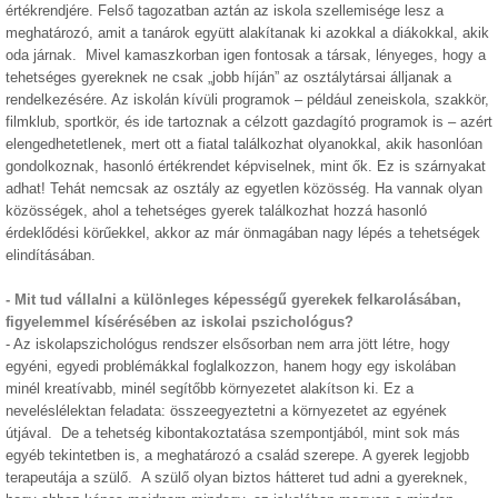
értékrendjére. Felső tagozatban aztán az iskola szellemisége lesz a
meghatározó, amit a tanárok együtt alakítanak ki azokkal a diákokkal, akik
oda járnak. Mivel kamaszkorban igen fontosak a társak, lényeges, hogy a
tehetséges gyereknek ne csak „jobb híján” az osztálytársai álljanak a
rendelkezésére. Az iskolán kívüli programok – például zeneiskola, szakkör,
filmklub, sportkör, és ide tartoznak a célzott gazdagító programok is – azért
elengedhetetlenek, mert ott a fiatal találkozhat olyanokkal, akik hasonlóan
gondolkoznak, hasonló értékrendet képviselnek, mint ők. Ez is szárnyakat
adhat! Tehát nemcsak az osztály az egyetlen közösség. Ha vannak olyan
közösségek, ahol a tehetséges gyerek találkozhat hozzá hasonló
érdeklődési körűekkel, akkor az már önmagában nagy lépés a tehetségek
elindításában.
-
Mit tud vállalni a különleges képességű gyerekek felkarolásában,
figyelemmel kísérésében az iskolai pszichológus?
-
Az iskolapszichológus rendszer elsősorban nem arra jött létre, hogy
egyéni, egyedi problémákkal foglalkozzon, hanem hogy egy iskolában
minél kreatívabb, minél segítőbb környezetet alakítson ki. Ez a
neveléslélektan feladata: összeegyeztetni a környezetet az egyének
útjával. De a tehetség kibontakoztatása szempontjából, mint sok más
egyéb tekintetben is, a meghatározó a család szerepe. A gyerek legjobb
terapeutája a szülő. A szülő olyan biztos hátteret tud adni a gyereknek,