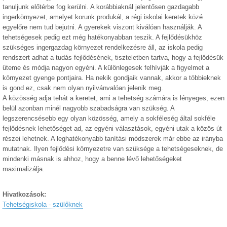
tanuljunk előtérbe fog kerülni. A korábbiaknál jelentősen gazdagabb
ingerkörnyezet, amelyet korunk produkál, a régi iskolai keretek közé
egyelőre nem tud bejutni. A gyerekek viszont kiválóan használják. A
tehetségesek pedig ezt még hatékonyabban teszik. A fejlődésükhöz
szükséges ingergazdag környezet rendelkezésre áll, az iskola pedig
rendszert adhat a tudás fejlődésének, tiszteletben tartva, hogy a fejlődésük
üteme és módja nagyon egyéni. A különlegesek felhívják a figyelmet a
környezet gyenge pontjaira. Ha nekik gondjaik vannak, akkor a többieknek
is gond ez, csak nem olyan nyilvánvalóan jelenik meg.
A közösség adja tehát a keretet, ami a tehetség számára is lényeges, ezen
belül azonban minél nagyobb szabadságra van szükség. A
legszerencsésebb egy olyan közösség, amely a sokféleség által sokféle
fejlődésnek lehetőséget ad, az egyéni választások, egyéni utak a közös út
részei lehetnek. A leghatékonyabb tanítási módszerek már ebbe az irányba
mutatnak. Ilyen fejlődési környezetre van szüksége a tehetségeseknek, de
mindenki másnak is ahhoz, hogy a benne lévő lehetőségeket
maximalizálja.
Hivatkozások:
Tehetségiskola - szülőknek