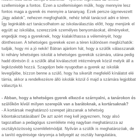
szellemisége a fontos. Ezen a szellemiségen múlik, hogy mennyire lesz
fontos maga a gyerek és mennyire a tananyag. Ezek persze úgynevezett
„lágy adatok”, nehezen megfoghatók, nehéz tehát tanácsot adni e téren.
Így leginkább azt tanácsolhatom az iskolaválasztás előtt, hogy menjünk el
együtt az iskolába, szerezzünk személyes benyomásokat, élményeket,
engedjük meg a gyereknek, hogy kialakíthassa a véleményét, hogy
dönthessen. A tehetséges gyerekek ezen a téren különösen megbízhatók:
tudják, hogy mi a jó nekik! Bátran ajánlom hát, hogy a szülők válasszanak
ki néhány lehetséges iskolát a tehetséges gyerekük számára, utána pedig
hadd döntsön ő: a szülők által kiválasztott intézmények közül melyik áll a
legközelebb hozzá. Szagoljon bele nyugodtan a gyerek az iskolák
levegőjébe, bízzon benne a szülő, hogy ha sikerült megfelelő kínálatot elé
tárnia, akkor a rendelkezésre álló iskolák közül ő majd a számára legjobbat
választja ki.
-
Abban, hogy a tehetséges gyerek elkezd-e szárnyalni, a tanárokon és
szülőkön kívül milyen szerepük van a barátoknak, a kortársaknak?
-
A kortársak meghatározó szerepet játszanak a tehetség
kibontakoztatásában! De azt azért meg kell jegyeznem, hogy alsó
tagozatban a pedagógus szemlélete még nagyban meghatározza az
osztályközösség szemléletmódját. Nyilván a szülők is meghatározóak, de
a tanító egyénisége rányomja a bélyegét az osztály hangulatára,