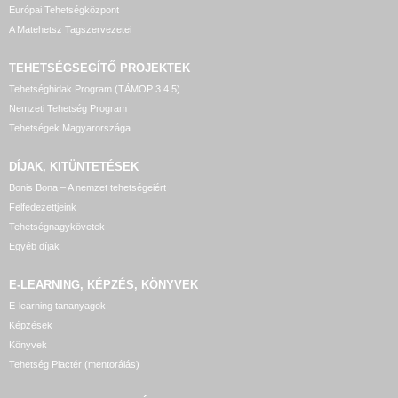
Európai Tehetségközpont
A Matehetsz Tagszervezetei
TEHETSÉGSEGÍTŐ
PROJEKTEK
Tehetséghidak Program (TÁMOP 3.4.5)
Nemzeti Tehetség Program
Tehetségek Magyarországa
DÍJAK, KITÜNTETÉSEK
Bonis Bona – A nemzet tehetségeiért
Felfedezettjeink
Tehetségnagykövetek
Egyéb díjak
E-LEARNING, KÉPZÉS, KÖNYVEK
E-learning tananyagok
Képzések
Könyvek
Tehetség Piactér (mentorálás)