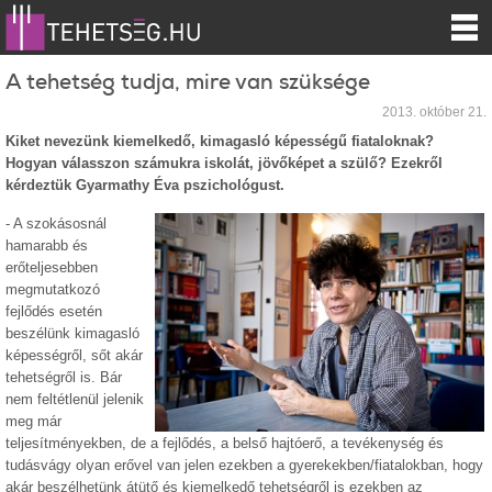
A tehetség tudja, mire van szüksége
2013. október 21.
Kiket nevezünk kiemelkedő, kimagasló képességű fiataloknak?
Hogyan válasszon számukra iskolát, jövőképet a szülő? Ezekről
kérdeztük Gyarmathy Éva pszichológust.
- A szokásosnál
hamarabb és
erőteljesebben
megmutatkozó
fejlődés esetén
beszélünk kimagasló
képességről, sőt akár
tehetségről is. Bár
nem feltétlenül jelenik
meg már
teljesítményekben, de a fejlődés, a belső hajtóerő, a tevékenység és
tudásvágy olyan erővel van jelen ezekben a gyerekekben/fiatalokban, hogy
akár beszélhetünk átütő és kiemelkedő tehetségről is ezekben az