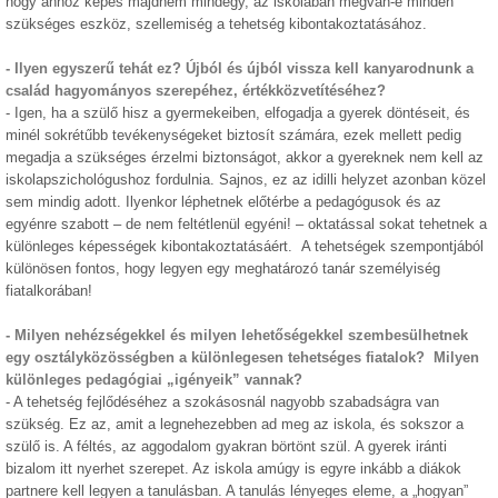
hogy ahhoz képes majdnem mindegy, az iskolában megvan-e minden
szükséges eszköz, szellemiség a tehetség kibontakoztatásához.
-
Ilyen egyszerű tehát ez? Újból és újból vissza kell kanyarodnunk a
család hagyományos szerepéhez, értékközvetítéséhez?
-
Igen, ha a szülő hisz a gyermekeiben, elfogadja a gyerek döntéseit, és
minél sokrétűbb tevékenységeket biztosít számára, ezek mellett pedig
megadja a szükséges érzelmi biztonságot, akkor a gyereknek nem kell az
iskolapszichológushoz fordulnia. Sajnos, ez az idilli helyzet azonban közel
sem mindig adott. Ilyenkor léphetnek előtérbe a pedagógusok és az
egyénre szabott – de nem feltétlenül egyéni! – oktatással sokat tehetnek a
különleges képességek kibontakoztatásáért. A tehetségek szempontjából
különösen fontos, hogy legyen egy meghatározó tanár személyiség
fiatalkorában!
-
Milyen nehézségekkel és milyen lehetőségekkel szembesülhetnek
egy osztályközösségben a különlegesen tehetséges fiatalok? Milyen
különleges pedagógiai „igényeik” vannak?
-
A tehetség fejlődéséhez a szokásosnál nagyobb szabadságra van
szükség. Ez az, amit a legnehezebben ad meg az iskola, és sokszor a
szülő is. A féltés, az aggodalom gyakran börtönt szül. A gyerek iránti
bizalom itt nyerhet szerepet. Az iskola amúgy is egyre inkább a diákok
partnere kell legyen a tanulásban. A tanulás lényeges eleme, a „hogyan”