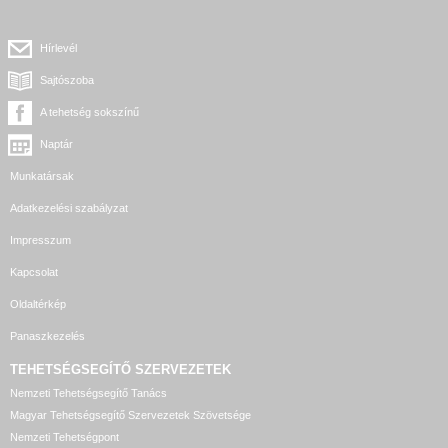
Hírlevél
Sajtószoba
A tehetség sokszínű
Naptár
Munkatársak
Adatkezelési szabályzat
Impresszum
Kapcsolat
Oldaltérkép
Panaszkezelés
TEHETSÉGSEGÍTŐ SZERVEZETEK
Nemzeti Tehetségsegítő Tanács
Magyar Tehetségsegítő Szervezetek Szövetsége
Nemzeti Tehetségpont