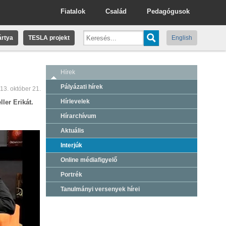
Fiatalok
Család
Pedagógusok
rtya
TESLA projekt
English
Hírek
Pályázati hírek
13. október 21.
Hírlevelek
ler Erikát.
Hírarchívum
Aktuális
Interjúk
Online médiafigyelő
Portrék
Tanulmányi versenyek hírei