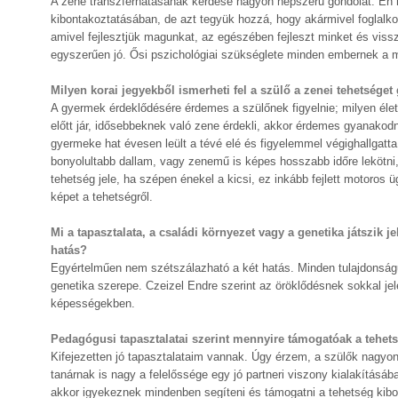
A zene transzferhatásának kérdése nagyon népszerű gondolat. Én h
kibontakoztatásában, de azt tegyük hozzá, hogy akármivel foglalk
amivel fejlesztjük magunkat, az egészében fejleszt minket és vissz
egyszerűen jó. Ősi pszichológiai szükséglete minden embernek a mu
Milyen korai jegyekből ismerheti fel a szülő a zenei tehetség
A gyermek érdeklődésére érdemes a szülőnek figyelnie; milyen élet
előtt jár, idősebbeknek való zene érdekli, akkor érdemes gyanakodn
gyermeke hat évesen leült a tévé elé és figyelemmel végighallgatta
bonyolultabb dallam, vagy zenemű is képes hosszabb időre lekötni, 
tehetség jele, ha szépen énekel a kicsi, ez inkább fejlett motoros
képet a tehetségről.
Mi a tapasztalata, a családi környezet vagy a genetika játszik 
hatás?
Egyértelműen nem szétszálazható a két hatás. Minden tulajdonsá
genetika szerepe. Czeizel Endre szerint az öröklődésnek sokkal jel
képességekben.
Pedagógusi tapasztalatai szerint mennyire támogatóak a tehet
Kifejezetten jó tapasztalataim vannak. Úgy érzem, a szülők nagy
tanárnak is nagy a felelőssége egy jó partneri viszony kialakításá
akkor igyekeznek mindenben segíteni és támogatni a tehetség kib