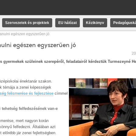
Szervezetek és projektek
EU hálózat
Kézikönyv
Pedagóguská
 tanulni egészen egyszerűen jó
nulni egészen egyszerűen jó
20
s gyermekek szüleinek szerepéről, feladatairól kérdeztük Turmezeyné Hel
zépiskolai énektanár szakon.
ak témája a zenei képességek
ség felismerése és fejlesztése
címmel
i tehetség felfedezésének van-e
ismerése, mert nagyon korán
nnyű felfedezni. Általában azt
 előrébb jár zenei fejlettségben.