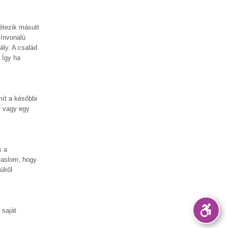
étezik másutt
zínvonalú
ály. A család
 Így ha
ít a későbbi
r vagy egy
s a
avaslom, hogy
ülről
 saját