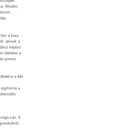
épességek
sa. Minden,
gészen
rája.
tően a kora
őt, akinek a
orához képest
m feltétlen a
zán pontos
tható-e a két
 egyforma a
llektuális
ssága van. A
gyerekükről,