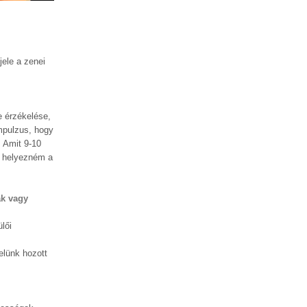
ele a zenei
e érzékelése,
impulzus, hogy
 Amit 9-10
e helyezném a
ak vagy
lői
elünk hozott