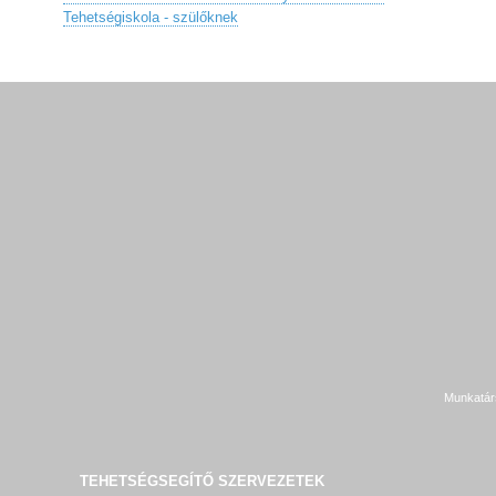
Tehetségiskola - szülőknek
Munkatár
TEHETSÉGSEGÍTŐ SZERVEZETEK