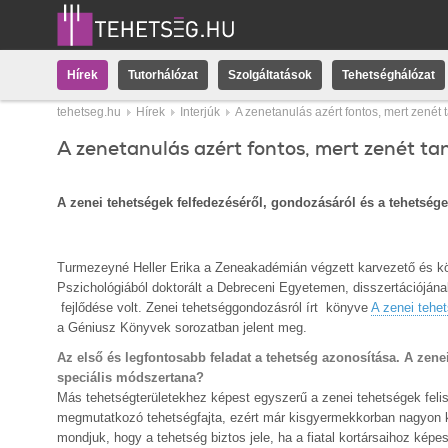
Hírek
Tutorhálózat
Szolgáltatások
Tehetséghálózat
tehetseg.hu
Hírek
Interjúk
A zenetanulás azért fontos, mert zenét
A zenetanulás azért fontos, mert zenét ta
A zenei tehetségek felfedezéséről, gondozásáról és a tehetsége
Turmezeyné Heller Erika a Zeneakadémián végzett karvezető és kö
Pszichológiából doktorált a Debreceni Egyetemen, disszertációján
fejlődése volt. Zenei tehetséggondozásról írt könyve
A zenei tehet
a Géniusz Könyvek sorozatban jelent meg.
Az első és legfontosabb feladat a tehetség azonosítása. A zene
speciális módszertana?
Más tehetségterületekhez képest egyszerű a zenei tehetségek fel
megmutatkozó tehetségfajta, ezért már kisgyermekkorban nagyon kö
mondjuk, hogy a tehetség biztos jele, ha a fiatal kortársaihoz képest