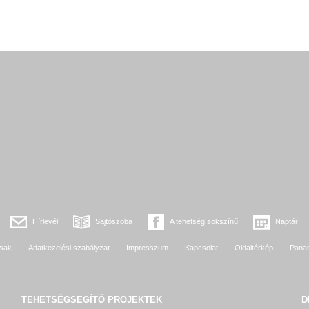
Hírlevél
Sajtószoba
A tehetség sokszínű
Naptár
sak
Adatkezelési szabályzat
Impresszum
Kapcsolat
Oldaltérkép
Pana
TEHETSÉGSEGÍTŐ
PROJEKTEK
D