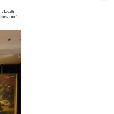
felkészíti
erseny napján,