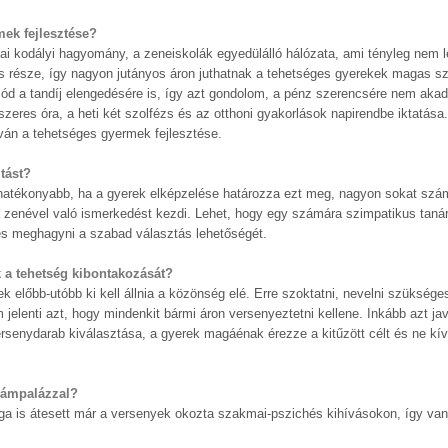
mek fejlesztése?
ai kodályi hagyomány, a zeneiskolák egyedülálló hálózata, ami tényleg nem l
tás része, így nagyon jutányos áron juthatnak a tehetséges gyerekek magas s
ód a tandíj elengedésére is, így azt gondolom, a pénz szerencsére nem akad
zeres óra, a heti két szolfézs és az otthoni gyakorlások napirendbe iktatása.
íván a tehetséges gyermek fejlesztése.
tást?
ghatékonyabb, ha a gyerek elképzelése határozza ezt meg, nagyon sokat szám
 a zenével való ismerkedést kezdi. Lehet, hogy egy számára szimpatikus taná
, és meghagyni a szabad választás lehetőségét.
 a tehetség kibontakozását?
előbb-utóbb ki kell állnia a közönség elé. Erre szoktatni, nevelni szüksége
jelenti azt, hogy mindenkit bármi áron versenyeztetni kellene. Inkább azt j
ersenydarab kiválasztása, a gyerek magáénak érezze a kitűzött célt és ne kív
lámpalázzal?
ga is átesett már a versenyek okozta szakmai-pszichés kihívásokon, így van