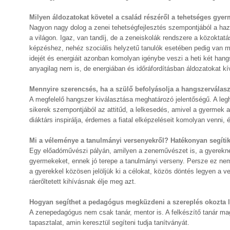
Milyen áldozatokat követel a család részéről a tehetséges gyer
Nagyon nagy dolog a zenei tehetségfejlesztés szempontjából a haz
a világon. Igaz, van tandíj, de a zeneiskolák rendszere a közokta
képzéshez, nehéz szociális helyzetű tanulók esetében pedig van m
idejét és energiáit azonban komolyan igénybe veszi a heti két hangs
anyagilag nem is, de energiában és időráfordításban áldozatokat k
Mennyire szerencsés, ha a szülő befolyásolja a hangszerválasz
A megfelelő hangszer kiválasztása meghatározó jelentőségű. A le
sikerek szempontjából az attitűd, a lelkesedés, amivel a gyermek
diáktárs inspirálja, érdemes a fiatal elképzeléseit komolyan venni
Mi a véleménye a tanulmányi versenyekről? Hatékonyan segítik
Egy előadóművészi pályán, amilyen a zeneművészet is, a gyereknek 
gyermekeket, ennek jó terepe a tanulmányi verseny. Persze ez nem 
a gyerekkel közösen jelöljük ki a célokat, közös döntés legyen a v
ráerőltetett kihívásnak élje meg azt.
Hogyan segíthet a pedagógus megküzdeni a szereplés okozta 
A zenepedagógus nem csak tanár, mentor is. A felkészítő tanár ma
tapasztalat, amin keresztül segíteni tudja tanítványát.