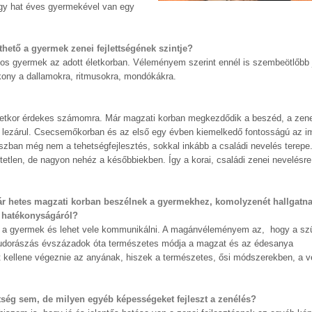
gy hat éves gyermekével van egy
hető a gyermek zenei fejlettségének szintje?
gos gyermek az adott életkorban. Véleményem szerint ennél is szembeötlőbb j
ony a dallamokra, ritmusokra, mondókákra.
 életkor érdekes számomra. Már magzati korban megkezdődik a beszéd, a zen
orán lezárul. Csecsemőkorban és az első egy évben kiemelkedő fontosságú az 
zban még nem a tehetségfejlesztés, sokkal inkább a családi nevelés terepe.
tetlen, de nagyon nehéz a későbbiekben. Így a korai, családi zenei nevelésr
 hetes magzati korban beszélnek a gyermekhez, komolyzenét hallgatn
 hatékonyságáról?
l a gyermek és lehet vele kommunikálni. A magánvéleményem az, hogy a szü
 dudorászás évszázadok óta természetes módja a magzat és az édesanya
kellene végeznie az anyának, hiszek a természetes, ősi módszerekben, a v
tség sem, de milyen egyéb képességeket fejleszt a zenélés?