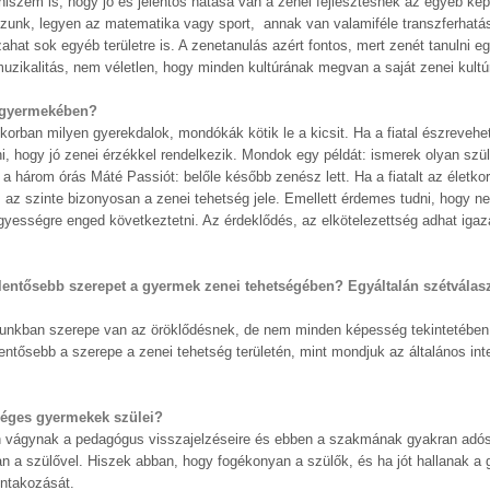
iszem is, hogy jó és jelentős hatása van a zenei fejlesztésnek az egyéb k
ozunk, legyen az matematika vagy sport, annak van valamiféle transzferhatá
ahat sok egyéb területre is. A zenetanulás azért fontos, mert zenét tanulni e
zikalitás, nem véletlen, hogy minden kultúrának megvan a saját zenei kultú
et gyermekében?
korban milyen gyerekdalok, mondókák kötik le a kicsit. Ha a fiatal észrevehe
i, hogy jó zenei érzékkel rendelkezik. Mondok egy példát: ismerek olyan szül
 a három órás Máté Passiót: belőle később zenész lett. Ha a fiatalt az életk
az szinte bizonyosan a zenei tehetség jele. Emellett érdemes tudni, hogy ne
 ügyességre enged következtetni. Az érdeklődés, az elkötelezettség adhat iga
jelentősebb szerepet a gyermek zenei tehetségében? Egyáltalán szétválasz
gunkban szerepe van az öröklődésnek, de nem minden képesség tekintetében
entősebb a szerepe a zenei tehetség területén, mint mondjuk az általános inte
séges gyermekek szülei?
on vágynak a pedagógus visszajelzéseire és ebben a szakmának gyakran adó
ban a szülővel. Hiszek abban, hogy fogékonyan a szülők, és ha jót hallanak a 
ontakozását.