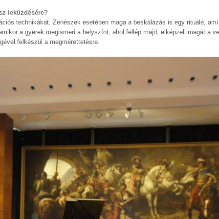
ssz leküzdésére?
ciós technikákat. Zenészek esetében maga a beskálázás is egy rituálé, ami 
 amikor a gyerek megismeri a helyszínt, ahol fellép majd, elképzeli magát a v
égével felkészül a megmérettetésre.