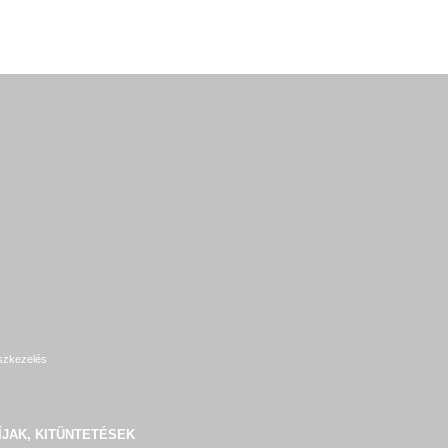
szkezelés
ÍJAK, KITÜNTETÉSEK