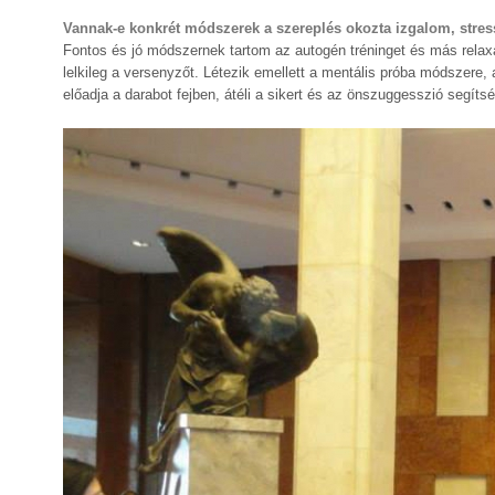
Vannak-e konkrét módszerek a szereplés okozta izgalom, stre
Fontos és jó módszernek tartom az autogén tréninget és más relaxá
lelkileg a versenyzőt. Létezik emellett a mentális próba módszere,
előadja a darabot fejben, átéli a sikert és az önszuggesszió segíts