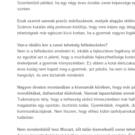
Szembetűnő például, ha egy négy éves óvodás zenei képessége e
szinten.
Ezek szerint vannak precíz mérőszámok, melyek alapján eldönt
Számos kutatás elég pontosan körülírja, hogy mire képes egy átla
tehetségnek már egészen kicsi korban, ha a gyermek nagyon fogék
Van-e ideális kor a zenei tehetség felfedezésére?
Nem is a felfedezést emelném ki, inkább a fejlesztésre fogékony
ez egyúttal azt is jelenti, hogy a muzikalitás fejleszthetősége k
énekeljenek a gyermek környezetében. Ez ebben a korai életszakas
éves koráig nem kapott meg a gyermek, azt pótolni, ha nem is lehe
hangsúlyt, és erre biztatnék mindenkit.
Nagyon divatos mostanában a kismamák körében, hogy már pár
mondókákat, dallamokat dúdolnak. Vannak tapasztalatai ennek
Tudományos tény, hogy a terhesség utolsó trimeszterében már hal
magatartás egy spontán, ösztönös tudás. Gyerekdalok, ringatók,
kommunikációjának. Nem hiszem, hogy ehhez külön tanfolyamokat 
tudásban.
Nem mindenkiből lesz Mozart, sőt talán kiemelkedő zenei tehe