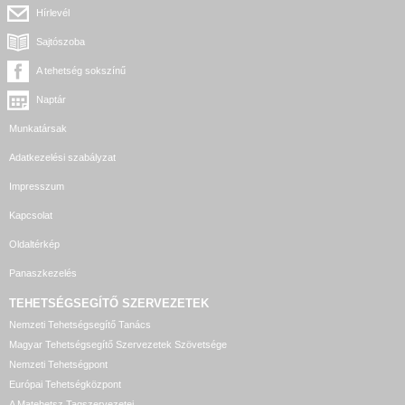
Hírlevél
Sajtószoba
A tehetség sokszínű
Naptár
Munkatársak
Adatkezelési szabályzat
Impresszum
Kapcsolat
Oldaltérkép
Panaszkezelés
TEHETSÉGSEGÍTŐ SZERVEZETEK
Nemzeti Tehetségsegítő Tanács
Magyar Tehetségsegítő Szervezetek Szövetsége
Nemzeti Tehetségpont
Európai Tehetségközpont
A Matehetsz Tagszervezetei