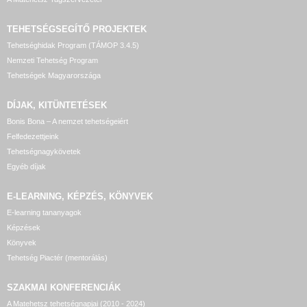
TEHETSÉGSEGÍTŐ
PROJEKTEK
Tehetséghidak Program (TÁMOP 3.4.5)
Nemzeti Tehetség Program
Tehetségek Magyarországa
DÍJAK, KITÜNTETÉSEK
Bonis Bona – A nemzet tehetségeiért
Felfedezettjeink
Tehetségnagykövetek
Egyéb díjak
E-LEARNING, KÉPZÉS, KÖNYVEK
E-learning tananyagok
Képzések
Könyvek
Tehetség Piactér (mentorálás)
SZAKMAI KONFERENCIÁK
A Matehetsz tehetségnapjai (2010 - 2024)