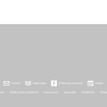
Hírlevél
Sajtószoba
A tehetség sokszínű
Naptár
sak
Adatkezelési szabályzat
Impresszum
Kapcsolat
Oldaltérkép
Pana