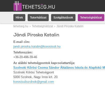
Hírek
Tutorhálózat
Szolgáltatások
Tehetséghálózat
tehetseg.hu
Tehetséghálózat
Jándi Piroska Katalin
Jándi Piroska Katalin
E-mail cím:
jandi.piroska.katalin@korosisuli.hu
Telefonszám:
+36-20-496-39-46
Az alábbi tehetségpontok kapcsolattartója:
Szolnoki Kőrösi Csoma Sándor Általános Iskola és Alapfokú M
Szolnoki Kőrösi Tehetségpont
5000 Szolnok, Nagy Imre krt. 20.
korosisuliszolnok@gmail.com