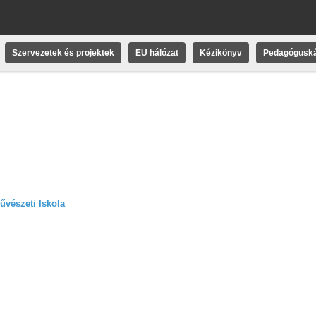
Szervezetek és projektek
EU hálózat
Kézikönyv
Pedagóguská
űvészeti Iskola