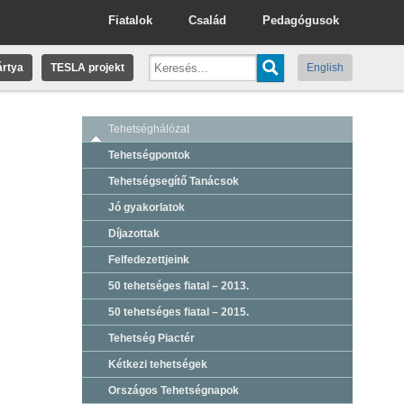
Fiatalok
Család
Pedagógusok
rtya
TESLA projekt
English
Tehetséghálózat
Tehetségpontok
Tehetségsegítő Tanácsok
Jó gyakorlatok
Díjazottak
Felfedezettjeink
50 tehetséges fiatal – 2013.
50 tehetséges fiatal – 2015.
Tehetség Piactér
Kétkezi tehetségek
Országos Tehetségnapok