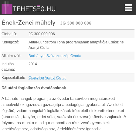
Ének-Zenei műhely
JG 300 000 006
GlobalID:
JG 300 000 006
Kidolgozó:
Antal-Lundström Ilona programjának adaptálója Császiné
Aranyi Csilla
Alkalmazók:
Borbányai Százszorszép Óvoda
Indulás
2014
dátuma:
Kapcsolattartó:
Császiné Aranyi Csilla
Délutáni foglalkozás óvodásoknak.
A Látható hangok programja az óvodai tantervben meghatározott
alapelvekhez igazodva gazdagítja a pedagógiai gyakorlatot. Az oldott
légkörű, vidám hangulatú foglalkozások képzeletbeli kerettörténeteket
(kirándulás, tanyán, erdei séta, varázsló érkezése) követve zajlanak. A
folyamatos munka mindig a csoportban résztvevő gyermekek
lehetőségeihez, adottságaihoz, érdeklődéséhez igazodik.