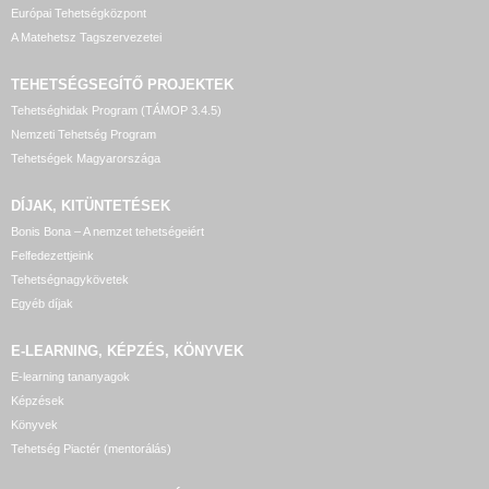
Európai Tehetségközpont
A Matehetsz Tagszervezetei
TEHETSÉGSEGÍTŐ
PROJEKTEK
Tehetséghidak Program (TÁMOP 3.4.5)
Nemzeti Tehetség Program
Tehetségek Magyarországa
DÍJAK, KITÜNTETÉSEK
Bonis Bona – A nemzet tehetségeiért
Felfedezettjeink
Tehetségnagykövetek
Egyéb díjak
E-LEARNING, KÉPZÉS, KÖNYVEK
E-learning tananyagok
Képzések
Könyvek
Tehetség Piactér (mentorálás)