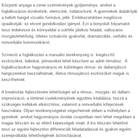
Központi anyaga a zenei szemelvények gyűjteménye, amiket a
foglalkozáson érzékelünk, elemzünk, tudatosítunk. A gyermekek átalakítják
a hallott hangot vizuális formává, jellé. Emlékezetükben megőrizve
újraalkotják: ez elvont gondolkodást igényel. Ezt a bonyolult folyamatot
teszi érdekessé és könnyebbé a sokféle játékos feladat, változatos
mozgáslehetőség, ötletes szituációs gyakorlat, dramatizálás, verbális és
nonverbális kommunikáció.
Színesíti a foglalkozást a manuális tevékenység is: kiegészítő
eszközöket, bábokat, jelmezeket lehet készíteni az adott témához. A
foglalkozásokon hagyományos és különleges ritmus- és dallamjátszó
hangszereket használhatnak, illetve ritmusjátszó eszközöket maguk is
készíthetnek.
A kreativitás fejlesztésére lehetőséget ad a ritmus-, mozgás- és dallam-
improvizáció; a történet cselekményének együttes kitalálása; hozzá a
szükséges kellékek elkészítése, valamint a nonverbális kifejezések
használata. Olyan tevékenységeket végezhetnek ebben a műhelyben a
gyerekek, amiket hagyományos óvodai csoportban nem lehet megoldani a
magas létszám és az eltérő képességek miatt. A kis létszám lehetővé
teszi az egyéni fejlesztést differenciált feladatadással és gyakori egyéni
szerepvállalás lehetőségének biztosításával.