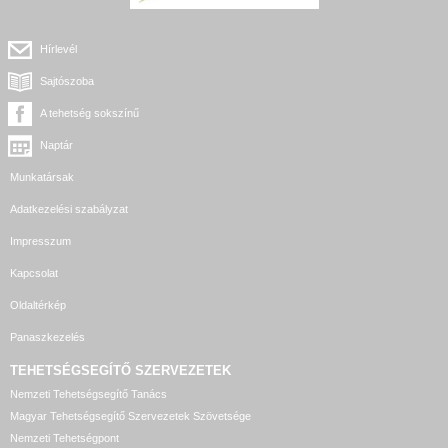
Hírlevél
Sajtószoba
A tehetség sokszínű
Naptár
Munkatársak
Adatkezelési szabályzat
Impresszum
Kapcsolat
Oldaltérkép
Panaszkezelés
TEHETSÉGSEGÍTŐ SZERVEZETEK
Nemzeti Tehetségsegítő Tanács
Magyar Tehetségsegítő Szervezetek Szövetsége
Nemzeti Tehetségpont