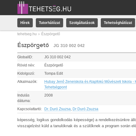
Hírek
Tutorhálózat
Szolgáltatások
Tehetséghálózat
tehetseg.hu
Észpörgető
Észpörgető
JG 310 002 042
GlobalID:
JG 310 002 042
Rövid név:
Észpörgető
Kidolgozó:
Tompa Edit
Alkalmazók:
Hubay Jenő Zeneiskola és Alapfokú Művészeti Iskola -
Tehetségpont
Indulás
2008
dátuma:
Kapcsolattartó:
Dr. Duró Zsuzsa
,
Dr Duró Zsuzsa
képesség, logikus gondolkodás képessége) a rendelkezésünkre álló
visszajelzést küld a tanulóknak és a szülőknek a program során elé