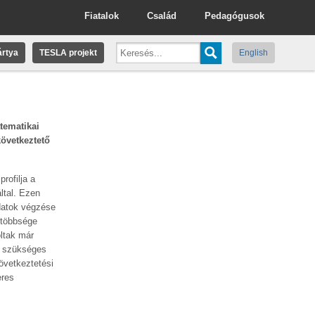
Fiatalok
Család
Pedagógusok
rtya
TESLA projekt
English
tematikai
övetkeztető
rofilja a
ltal. Ezen
adatok végzése
 többsége
oltak már
s szükséges
övetkeztetési
eres