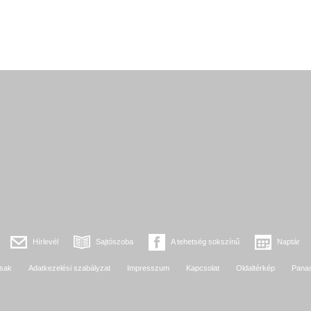
Hírlevél
Sajtószoba
A tehetség sokszínű
Naptár
sak
Adatkezelési szabályzat
Impresszum
Kapcsolat
Oldaltérkép
Pana