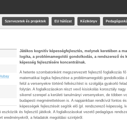
Szervezetek és projektek
EU hálózat
Kézikönyv
Pedagóguská
Játékos kognitív képességfejlesztés, melynek keretében a ma
logika, a problémamegoldó gondolkodás, a rendszerező és k
képesség fejlesztésére koncentrálnak.
A hetente szombatonként megszervezett fejlesztő foglalkozás fő p
 Hubay
matematikai logika fejlesztése a problémamegoldó gondolkodás á
felül a versenyekre történő felkészítést is szolgálja gyakorló fel
folytán. A foglalkozásokon részt vevő kisiskolás korosztály nagy
sikerrel szerepel a kerületi tanulmányi versenyeken, de többen v
budapesti megmérettetésen is. A napjainkban rendkívül fontos é
képességek fejlesztését segítik elő (pl. rendszerező képesség, k
 eszközök és fejlesztő játékok. A foglalkozásokat vezető pedagógus rendsz
rt eredményekről, a feladatok megoldási szintjéről.