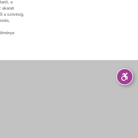
tartó, a
 akarati
ől a szövésig,
estés,
 élménye