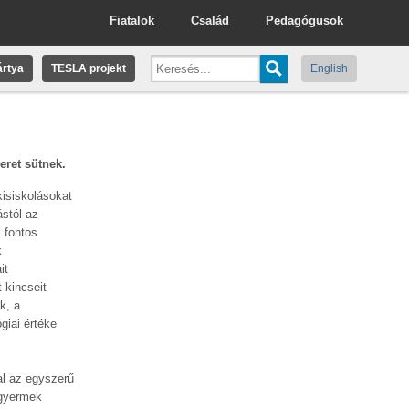
Fiatalok
Család
Pedagógusok
rtya
TESLA projekt
English
eret sütnek.
kisiskolásokat
ástól az
 fontos
k
it
 kincseit
k, a
iai értéke
al az egyszerű
 gyermek