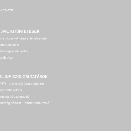
szkezelés
ÍJAK, KITÜNTETÉSEK
nis Bona – A nemzet tehetségeiért
lfedezettjeink
ehetségnagykövetek
yéb díjak
NLINE SZOLGÁLTATÁSOK
ER - online pályázati rendszer
rogrambeküldés
anulmányi versenyek
hetség hálózat – online adatkezelő