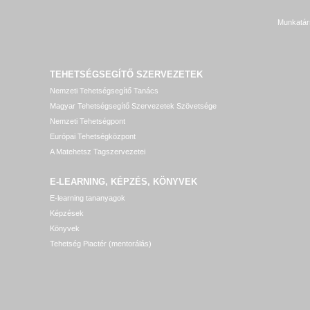
Munkatár
TEHETSÉGSEGÍTŐ SZERVEZETEK
Nemzeti Tehetségsegítő Tanács
Magyar Tehetségsegítő Szervezetek Szövetsége
Nemzeti Tehetségpont
Európai Tehetségközpont
A Matehetsz Tagszervezetei
E-LEARNING, KÉPZÉS, KÖNYVEK
E-learning tananyagok
Képzések
Könyvek
Tehetség Piactér (mentorálás)