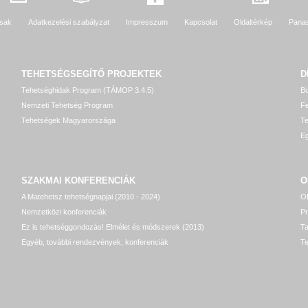
sak
Adatkezelési szabályzat
Impresszum
Kapcsolat
Oldaltérkép
Pana
TEHETSÉGSEGÍTŐ
PROJEKTEK
D
Tehetséghidak Program (TÁMOP 3.4.5)
Bo
Nemzeti Tehetség Program
Fe
Tehetségek Magyarországa
T
Eg
SZAKMAI KONFERENCIÁK
O
A Matehetsz tehetségnapjai (2010 - 2024)
OP
Nemzetközi konferenciák
P
Ez is tehetséggondozás! Elmélet és módszerek (2013)
T
Egyéb, további rendezvények, konferenciák
Te