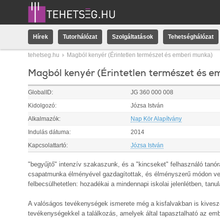
Hírek
Tutorhálózat
Szolgáltatások
Tehetséghálózat
tehetseg.hu
Magból kenyér (Érintetlen természet és emberi munka)
Magból kenyér (Érintetlen természet és e
GlobalID:
JG 360 000 008
Kidolgozó:
Józsa István
Alkalmazók:
Nap Kör Alapítvány
Indulás dátuma:
2014
Kapcsolattartó:
Józsa István
"begyűjtő" intenzív szakaszunk, és a "kincseket" felhasználó tanó
csapatmunka élményével gazdagítottak, és élményszerű módon veh
felbecsülhetetlen: hozadékai a mindennapi iskolai jelenlétben, tanu
A valóságos tevékenységek ismerete még a kisfalvakban is kivesző
tevékenységekkel a találkozás, amelyek által tapasztalható az em