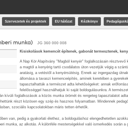
Szervezetek és projektek
EU hálózat
Kézikönyv
Pedagóguská
mberi munka)
JG 360 000 008
Kisiskolások kemencét építenek, gabonát termesztenek, keny
A Nap Kör Alapítvány "Magból kenyér" foglalkozásain résztvevő 
a magtól a kenyérig tartó csodálatos úton vezetjük végig a szánt
aratásig, a vetéstől a kenyérsütésig. Ennek az ingergazdag útnak
állomása a tavaszi kemenceépítés, aminek keretében a gyereke
tapasztalhatták a természet adta lehetőségeket: annak erőforrása
felelősséggel használhatjuk ki saját boldogulásunkra. A természet
rán kívüli foglalkozások a közös munka örömét és rengeteg tapasztalatot adta
ettünk részt közösen egy szép és hasznos folyamatban. Mindennek pedagóg
lásban, szociális kapcsolatokban máris tetten érhetők.
ben van, pedig a gyakorlati élethez, a boldoguláshoz elengedhetetlen azokk
beri munka, az alkotás. A különféle mesterségekkel való ismerkedés során a