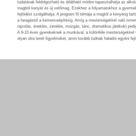
tudatának feldolgozható és átlátható módon tapasztalhatja az alkotá
magból kenyér és új vetőmag. Ezekhez a folyamatokhoz a gyermek
fejlődést szolgálhatja. A program fő témája a magtól a kenyérig t
a faragástól a kemenceépítésig. Amíg a mesterségekkel való ismerk
rajzolás, éneklés, zenélés, mozgás, tánc, dramatikus játékok) pedig
A 9-10 éves gyerekeknek a munkával, a különféle mesterségekkel 
olyan útra tereli figyelmüket, amin tovább tudnak haladni egyéni fej