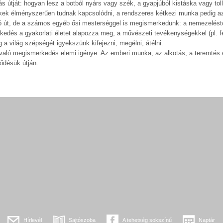
s útját: hogyan lesz a botból nyárs vagy szék, a gyapjúból kistáska vagy toll
ek élményszerűen tudnak kapcsolódni, a rendszeres kétkezi munka pedig az
artó út, de a számos egyéb ősi mesterséggel is megismerkedünk: a nemezelést
edés a gyakorlati életet alapozza meg, a művészeti tevékenységekkel (pl. f
 a világ szépségét igyekszünk kifejezni, megélni, átélni.
való megismerkedés elemi igénye. Az emberi munka, az alkotás, a teremtés
lődésük útján.
Hírlevél
Sajtószoba
A tehetség sokszínű
Naptár