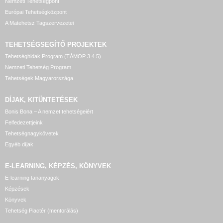
Nemzeti Tehetségpont
Európai Tehetségközpont
A Matehetsz Tagszervezetei
TEHETSÉGSEGÍTŐ
PROJEKTEK
Tehetséghidak Program (TÁMOP 3.4.5)
Nemzeti Tehetség Program
Tehetségek Magyarországa
DÍJAK, KITÜNTETÉSEK
Bonis Bona – A nemzet tehetségeiért
Felfedezettjeink
Tehetségnagykövetek
Egyéb díjak
E-LEARNING, KÉPZÉS, KÖNYVEK
E-learning tananyagok
Képzések
Könyvek
Tehetség Piactér (mentorálás)