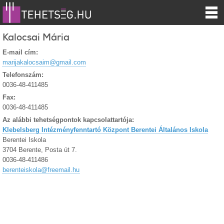
Kalocsai Mária
E-mail cím:
marijakalocsaim@gmail.com
Telefonszám:
0036-48-411485
Fax:
0036-48-411485
Az alábbi tehetségpontok kapcsolattartója:
Klebelsberg Intézményfenntartó Központ Berentei Általános Iskola
Berentei Iskola
3704 Berente, Posta út 7.
0036-48-411486
berenteiskola@freemail.hu