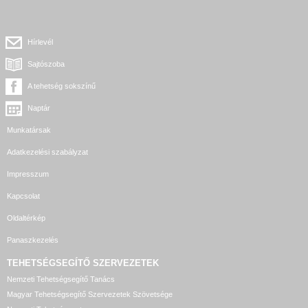
Hírlevél
Sajtószoba
A tehetség sokszínű
Naptár
Munkatársak
Adatkezelési szabályzat
Impresszum
Kapcsolat
Oldaltérkép
Panaszkezelés
TEHETSÉGSEGÍTŐ SZERVEZETEK
Nemzeti Tehetségsegítő Tanács
Magyar Tehetségsegítő Szervezetek Szövetsége