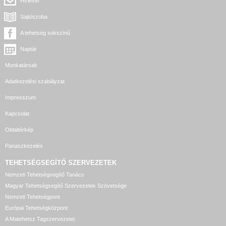
Hírlevél
Sajtószoba
A tehetség sokszínű
Naptár
Munkatársak
Adatkezelési szabályzat
Impresszum
Kapcsolat
Oldaltérkép
Panaszkezelés
TEHETSÉGSEGÍTŐ SZERVEZETEK
Nemzeti Tehetségsegítő Tanács
Magyar Tehetségsegítő Szervezetek Szövetsége
Nemzeti Tehetségpont
Európai Tehetségközpont
A Matehetsz Tagszervezetei