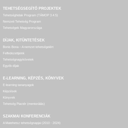
TEHETSÉGSEGÍTŐ
PROJEKTEK
Tehetséghidak Program (TÁMOP 3.4.5)
Nemzeti Tehetség Program
Tehetségek Magyarországa
DÍJAK, KITÜNTETÉSEK
Bonis Bona – A nemzet tehetségeiért
Felfedezettjeink
Tehetségnagykövetek
Egyéb díjak
E-LEARNING, KÉPZÉS, KÖNYVEK
E-learning tananyagok
Képzések
Könyvek
Tehetség Piactér (mentorálás)
SZAKMAI KONFERENCIÁK
A Matehetsz tehetségnapjai (2010 - 2024)