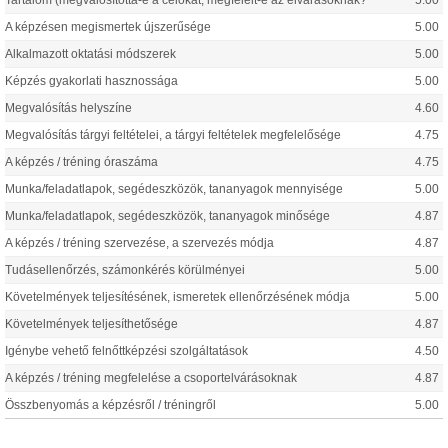
Tartalom (megvalósította-e a célokat, megfelelt-e az elvárásoknak?
5.00
A képzésen megismertek újszerűsége
5.00
Alkalmazott oktatási módszerek
5.00
Képzés gyakorlati hasznossága
5.00
Megvalósítás helyszíne
4.60
Megvalósítás tárgyi feltételei, a tárgyi feltételek megfelelősége
4.75
A képzés / tréning óraszáma
4.75
Munka/feladatlapok, segédeszközök, tananyagok mennyisége
5.00
Munka/feladatlapok, segédeszközök, tananyagok minősége
4.87
A képzés / tréning szervezése, a szervezés módja
4.87
Tudásellenőrzés, számonkérés körülményei
5.00
Követelmények teljesítésének, ismeretek ellenőrzésének módja
5.00
Követelmények teljesíthetősége
4.87
Igénybe vehető felnőttképzési szolgáltatások
4.50
A képzés / tréning megfelelése a csoportelvárásoknak
4.87
Összbenyomás a képzésről / tréningről
5.00