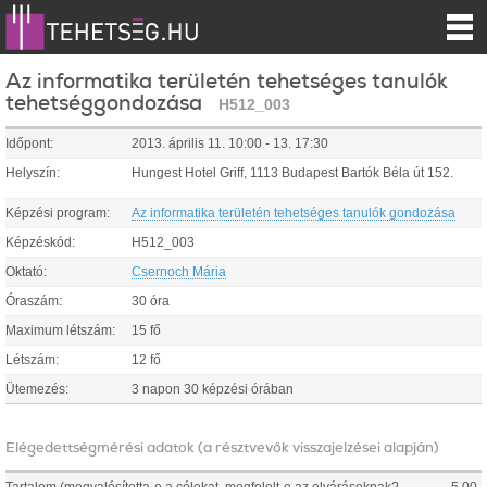
Az informatika területén tehetséges tanulók
tehetséggondozása
H512_003
Időpont:
2013.
április
11
.
10:00
-
13
.
17:30
Helyszín:
Hungest Hotel Griff, 1113 Budapest Bartók Béla út 152.
Képzési program:
Az informatika területén tehetséges tanulók gondozása
Képzéskód:
H512_003
Oktató:
Csernoch Mária
Óraszám:
30 óra
Maximum létszám:
15 fő
Létszám:
12 fő
Ütemezés:
3 napon 30 képzési órában
Elégedettségmérési adatok (a résztvevők visszajelzései alapján)