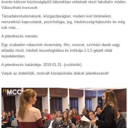
évente kétszer közösségépítő táborokban vehetnek részt fakultatív módon.
Választható kurzusok:
Társadalomtudományok, közgazdaságtan, modern kori történelem,
nemzetközi kapcsolatok, pszichológia, jog, íráskészség-fejlesztés és még
sok más...
A jelentkezés menete:
Egy szabadon választott olvasmány, film, sorozat, színházi darab vagy
előadás rövid, írásbeli összefoglalása és kritikája 1-1,5 gépelt oldal
terjedelemben.
A jelentkezés határideje: 2019.01.31. (csütörtök)
Várjuk az érdeklődő, motivált középiskolás diákok jelentkezését!