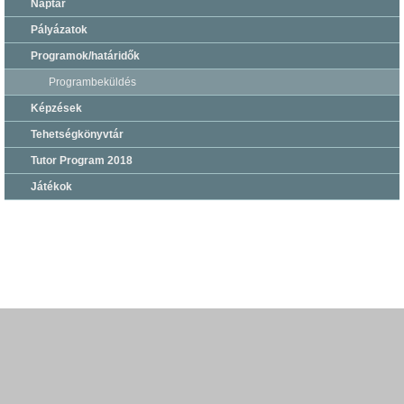
Naptár
Pályázatok
Programok/határidők
Programbeküldés
Képzések
Tehetségkönyvtár
Tutor Program 2018
Játékok