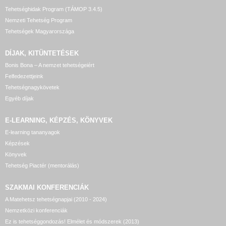
Tehetséghidak Program (TÁMOP 3.4.5)
Nemzeti Tehetség Program
Tehetségek Magyarországa
DÍJAK, KITÜNTETÉSEK
Bonis Bona – A nemzet tehetségeiért
Felfedezettjeink
Tehetségnagykövetek
Egyéb díjak
E-LEARNING, KÉPZÉS, KÖNYVEK
E-learning tananyagok
Képzések
Könyvek
Tehetség Piactér (mentorálás)
SZAKMAI KONFERENCIÁK
A Matehetsz tehetségnapjai (2010 - 2024)
Nemzetközi konferenciák
Ez is tehetséggondozás! Elmélet és módszerek (2013)