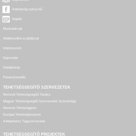
A tehetség sokszínű
Naptár
Munkatársak
Adatkezelési szabályzat
Impresszum
Kapcsolat
Oldaltérkép
Panaszkezelés
TEHETSÉGSEGÍTŐ SZERVEZETEK
Nemzeti Tehetségsegítő Tanács
Magyar Tehetségsegítő Szervezetek Szövetsége
Nemzeti Tehetségpont
Európai Tehetségközpont
A Matehetsz Tagszervezetei
TEHETSÉGSEGÍTŐ
PROJEKTEK