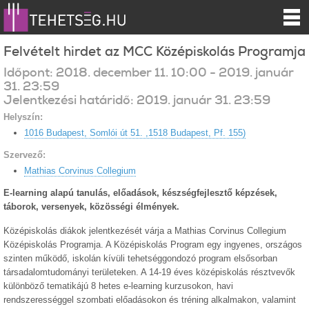
Felvételt hirdet az MCC Középiskolás Programja
Időpont:
2018.
december
11
.
10:00
-
2019.
január
31
.
23:59
Jelentkezési határidő:
2019.
január
31
.
23:59
Helyszín:
1016 Budapest, Somlói út 51. ,1518 Budapest, Pf. 155)
Szervező:
Mathias Corvinus Collegium
E-learning alapú tanulás, előadások, készségfejlesztő képzések,
táborok, versenyek, közösségi élmények.
Középiskolás diákok jelentkezését várja a Mathias Corvinus Collegium
Középiskolás Programja. A Középiskolás Program egy ingyenes, országos
szinten működő, iskolán kívüli tehetséggondozó program elsősorban
társadalomtudományi területeken. A 14-19 éves középiskolás résztvevők
különböző tematikájú 8 hetes e-learning kurzusokon, havi
rendszerességgel szombati előadásokon és tréning alkalmakon, valamint