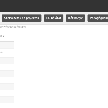
Szervezetek és projektek
EU hálózat
Kézikönyv
Pedagóguská
esztés táblajátékkal
012
1.