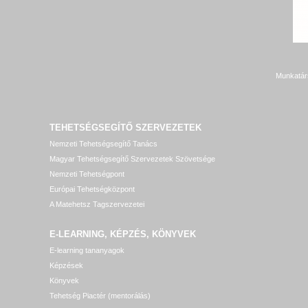
Munkatár
TEHETSÉGSEGÍTŐ SZERVEZETEK
Nemzeti Tehetségsegítő Tanács
Magyar Tehetségsegítő Szervezetek Szövetsége
Nemzeti Tehetségpont
Európai Tehetségközpont
A Matehetsz Tagszervezetei
E-LEARNING, KÉPZÉS, KÖNYVEK
E-learning tananyagok
Képzések
Könyvek
Tehetség Piactér (mentorálás)