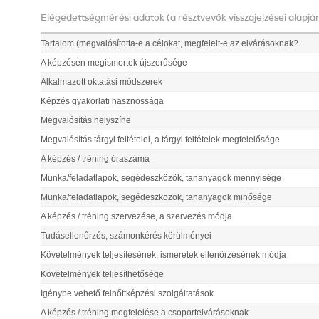
Elégedettségmérési adatok (a résztvevők visszajelzései alapjá
Tartalom (megvalósította-e a célokat, megfelelt-e az elvárásoknak?
A képzésen megismertek újszerűsége
Alkalmazott oktatási módszerek
Képzés gyakorlati hasznossága
Megvalósítás helyszíne
Megvalósítás tárgyi feltételei, a tárgyi feltételek megfelelősége
A képzés / tréning óraszáma
Munka/feladatlapok, segédeszközök, tananyagok mennyisége
Munka/feladatlapok, segédeszközök, tananyagok minősége
A képzés / tréning szervezése, a szervezés módja
Tudásellenőrzés, számonkérés körülményei
Követelmények teljesítésének, ismeretek ellenőrzésének módja
Követelmények teljesíthetősége
Igénybe vehető felnőttképzési szolgáltatások
A képzés / tréning megfelelése a csoportelvárásoknak