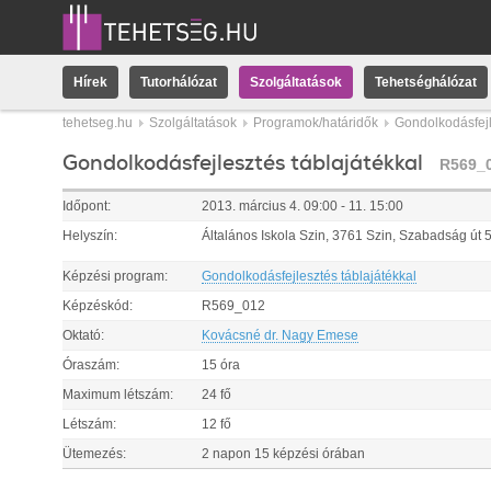
Hírek
Tutorhálózat
Szolgáltatások
Tehetséghálózat
tehetseg.hu
Szolgáltatások
Programok/határidők
Gondolkodásfejl
Gondolkodásfejlesztés táblajátékkal
R569_
Időpont:
2013.
március
4
.
09:00
-
11
.
15:00
Helyszín:
Általános Iskola Szin, 3761 Szin, Szabadság út 5
Képzési program:
Gondolkodásfejlesztés táblajátékkal
Képzéskód:
R569_012
Oktató:
Kovácsné dr. Nagy Emese
Óraszám:
15 óra
Maximum létszám:
24 fő
Létszám:
12 fő
Ütemezés:
2 napon 15 képzési órában