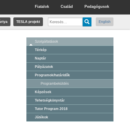
Fiatalok
Család
Pedagógusok
rtya
TESLA projekt
English
Szolgáltatások
Térkép
Naptár
Pályázatok
Programok/határidők
Programbeküldés
Képzések
Tehetségkönyvtár
Tutor Program 2018
Játékok