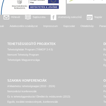
Hírlevél
Sajtószoba
A tehetség sokszínű
Naptár
sak
Adatkezelési szabályzat
Impresszum
Kapcsolat
Oldaltérkép
Pana
TEHETSÉGSEGÍTŐ
PROJEKTEK
D
Tehetséghidak Program (TÁMOP 3.4.5)
Bo
Nemzeti Tehetség Program
Fe
Tehetségek Magyarországa
T
Eg
SZAKMAI KONFERENCIÁK
O
A Matehetsz tehetségnapjai (2010 - 2024)
OP
Nemzetközi konferenciák
P
Ez is tehetséggondozás! Elmélet és módszerek (2013)
T
Egyéb, további rendezvények, konferenciák
Te