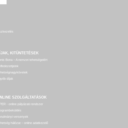
szkezelés
ÍJAK, KITÜNTETÉSEK
nis Bona – A nemzet tehetségeiért
lfedezettjeink
ehetségnagykövetek
yéb díjak
NLINE SZOLGÁLTATÁSOK
ER - online pályázati rendszer
rogrambeküldés
anulmányi versenyek
hetség hálózat – online adatkezelő