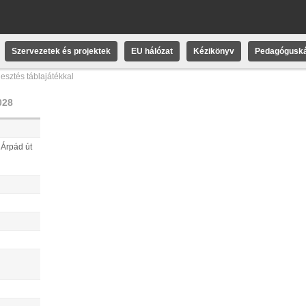
Szervezetek és projektek
EU hálózat
Kézikönyv
Pedagóguská
esztés táblajátékkal
028
 Árpád út