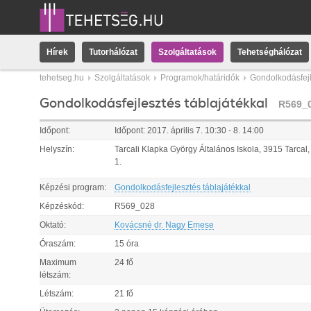
Hírek
Tutorhálózat
Szolgáltatások
Tehetséghálózat
tehetseg.hu
Szolgáltatások
Programok/határidők
Gondolkodásfejl
Gondolkodásfejlesztés táblajátékkal
R569_
Időpont:
Időpont:
2017.
április
7
.
10:30
-
8
.
14:00
Helyszín:
Tarcali Klapka György Általános Iskola, 3915 Tarcal,
1.
Képzési program:
Gondolkodásfejlesztés táblajátékkal
Képzéskód:
R569_028
Oktató:
Kovácsné dr. Nagy Emese
Óraszám:
15 óra
Maximum
24 fő
létszám:
Létszám:
21 fő