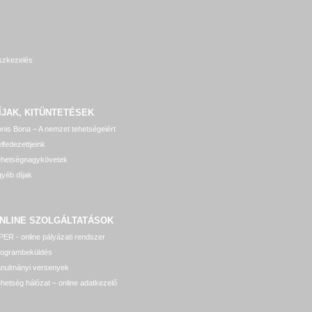
szkezelés
ÍJAK, KITÜNTETÉSEK
nis Bona – A nemzet tehetségeiért
lfedezettjeink
ehetségnagykövetek
yéb díjak
NLINE SZOLGÁLTATÁSOK
ER - online pályázati rendszer
rogrambeküldés
anulmányi versenyek
hetség hálózat – online adatkezelő