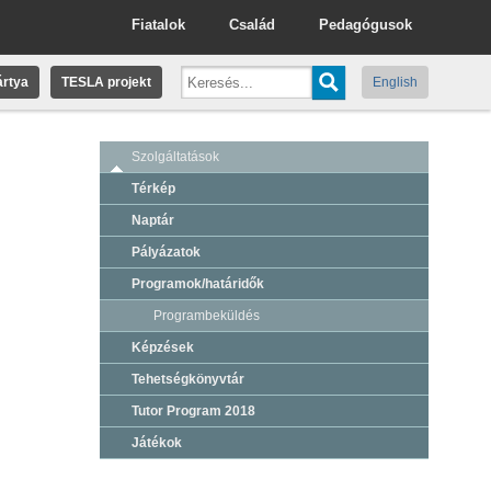
Fiatalok
Család
Pedagógusok
rtya
TESLA projekt
English
Szolgáltatások
Térkép
Naptár
Pályázatok
Programok/határidők
Programbeküldés
Képzések
Tehetségkönyvtár
Tutor Program 2018
Játékok