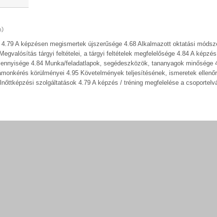
n)
k? 4.79 A képzésen megismertek újszerűsége 4.68 Alkalmazott oktatási módsz
valósítás tárgyi feltételei, a tárgyi feltételek megfelelősége 4.84 A képzés 
ennyisége 4.84 Munka/feladatlapok, segédeszközök, tananyagok minősége 
zámonkérés körülményei 4.95 Követelmények teljesítésének, ismeretek ellen
nőttképzési szolgáltatások 4.79 A képzés / tréning megfelelése a csoportel