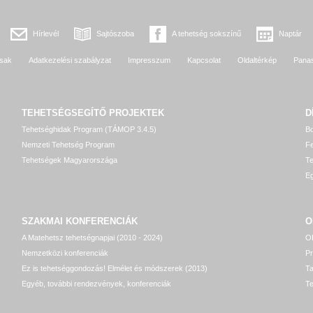
Hírlevél
Sajtószoba
A tehetség sokszínű
Naptár
sak
Adatkezelési szabályzat
Impresszum
Kapcsolat
Oldaltérkép
Pana
TEHETSÉGSEGÍTŐ
PROJEKTEK
D
Tehetséghidak Program (TÁMOP 3.4.5)
Bo
Nemzeti Tehetség Program
Fe
Tehetségek Magyarországa
T
Eg
SZAKMAI KONFERENCIÁK
O
A Matehetsz tehetségnapjai (2010 - 2024)
OP
Nemzetközi konferenciák
P
Ez is tehetséggondozás! Elmélet és módszerek (2013)
T
Egyéb, további rendezvények, konferenciák
Te