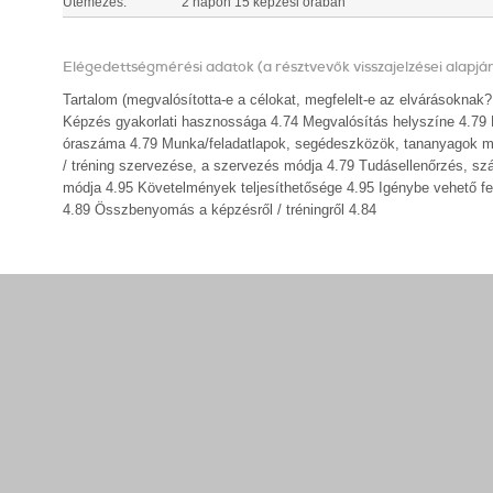
Ütemezés:
2 napon 15 képzési órában
Elégedettségmérési adatok (a résztvevők visszajelzései alapjá
Tartalom (megvalósította-e a célokat, megfelelt-e az elvárásokna
Képzés gyakorlati hasznossága 4.74 Megvalósítás helyszíne 4.79 Meg
óraszáma 4.79 Munka/feladatlapok, segédeszközök, tananyagok m
/ tréning szervezése, a szervezés módja 4.79 Tudásellenőrzés, s
módja 4.95 Követelmények teljesíthetősége 4.95 Igénybe vehető fel
4.89 Összbenyomás a képzésről / tréningről 4.84