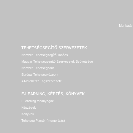
Munkatár
TEHETSÉGSEGÍTŐ SZERVEZETEK
Nemzeti Tehetségsegítő Tanács
Magyar Tehetségsegítő Szervezetek Szövetsége
Nemzeti Tehetségpont
Európai Tehetségközpont
A Matehetsz Tagszervezetei
E-LEARNING, KÉPZÉS, KÖNYVEK
E-learning tananyagok
Képzések
Könyvek
Tehetség Piactér (mentorálás)