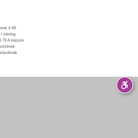
erek 4.68
/ tréning
4.79 A képzés
őrzésének
várásoknak