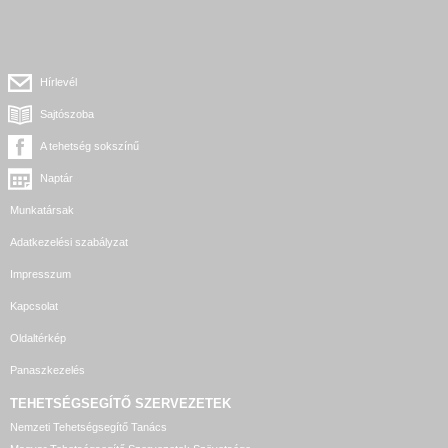
Hírlevél
Sajtószoba
A tehetség sokszínű
Naptár
Munkatársak
Adatkezelési szabályzat
Impresszum
Kapcsolat
Oldaltérkép
Panaszkezelés
TEHETSÉGSEGÍTŐ SZERVEZETEK
Nemzeti Tehetségsegítő Tanács