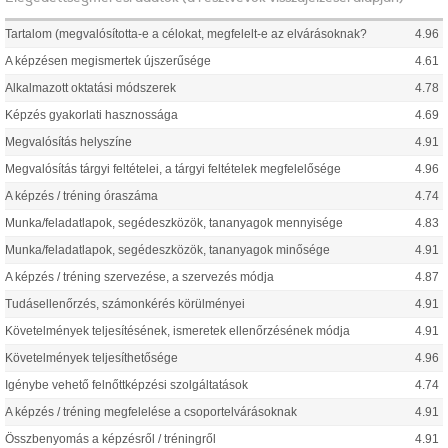
Tartalom (megvalósította-e a célokat, megfelelt-e az elvárásoknak?
4.96
A képzésen megismertek újszerűsége
4.61
Alkalmazott oktatási módszerek
4.78
Képzés gyakorlati hasznossága
4.69
Megvalósítás helyszíne
4.91
Megvalósítás tárgyi feltételei, a tárgyi feltételek megfelelősége
4.96
A képzés / tréning óraszáma
4.74
Munka/feladatlapok, segédeszközök, tananyagok mennyisége
4.83
Munka/feladatlapok, segédeszközök, tananyagok minősége
4.91
A képzés / tréning szervezése, a szervezés módja
4.87
Tudásellenőrzés, számonkérés körülményei
4.91
Követelmények teljesítésének, ismeretek ellenőrzésének módja
4.91
Követelmények teljesíthetősége
4.96
Igénybe vehető felnőttképzési szolgáltatások
4.74
A képzés / tréning megfelelése a csoportelvárásoknak
4.91
Összbenyomás a képzésről / tréningről
4.91