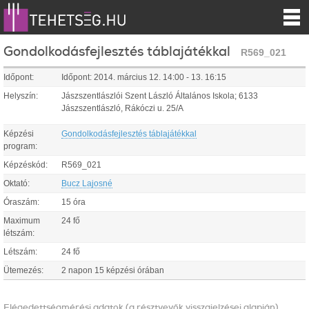
Gondolkodásfejlesztés táblajátékkal
R569_021
Időpont:
Időpont:
2014.
március
12
.
14:00
-
13
.
16:15
Helyszín:
Jászszentlászlói Szent László Általános Iskola; 6133
Jászszentlászló, Rákóczi u. 25/A
Képzési
Gondolkodásfejlesztés táblajátékkal
program:
Képzéskód:
R569_021
Oktató:
Bucz Lajosné
Óraszám:
15 óra
Maximum
24 fő
létszám:
Létszám:
24 fő
Ütemezés:
2 napon 15 képzési órában
Elégedettségmérési adatok (a résztvevők visszajelzései alapján)