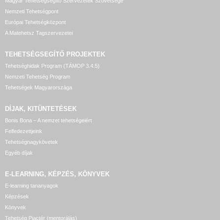
Magyar Tehetségsegítő Szervezetek Szövetsége
Nemzeti Tehetségpont
Európai Tehetségközpont
A Matehetsz Tagszervezetei
TEHETSÉGSEGÍTŐ
PROJEKTEK
Tehetséghidak Program (TÁMOP 3.4.5)
Nemzeti Tehetség Program
Tehetségek Magyarországa
DÍJAK, KITÜNTETÉSEK
Bonis Bona – A nemzet tehetségeiért
Felfedezettjeink
Tehetségnagykövetek
Egyéb díjak
E-LEARNING, KÉPZÉS, KÖNYVEK
E-learning tananyagok
Képzések
Könyvek
Tehetség Piactér (mentorálás)