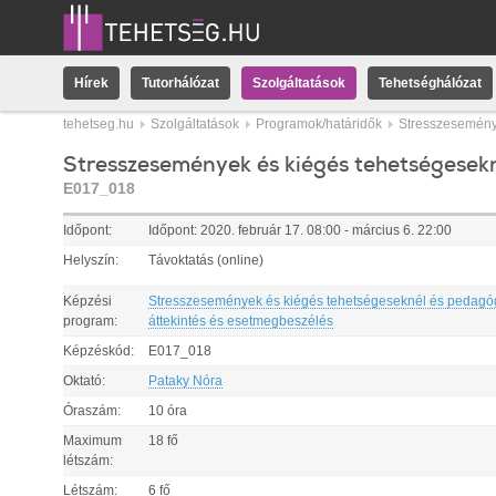
Hírek
Tutorhálózat
Szolgáltatások
Tehetséghálózat
tehetseg.hu
Szolgáltatások
Programok/határidők
Stresszesemény
Stresszesemények és kiégés tehetségesekn
E017_018
Időpont:
Időpont:
2020.
február
17
.
08:00
-
március
6
.
22:00
Helyszín:
Távoktatás (online)
Képzési
Stresszesemények és kiégés tehetségeseknél és pedagó
program:
áttekintés és esetmegbeszélés
Képzéskód:
E017_018
Oktató:
Pataky Nóra
Óraszám:
10 óra
Maximum
18 fő
létszám:
Létszám:
6 fő