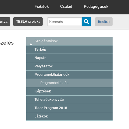
Fiatalok
Család
Pedagógusok
rtya
TESLA projekt
English
zélés
Szolgáltatások
Térkép
Naptár
Pályázatok
Programok/határidők
Programbeküldés
Képzések
Tehetségkönyvtár
Tutor Program 2018
Játékok