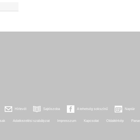
Hírlevél
Sajtószoba
A tehetség sokszínű
Naptár
sak
Adatkezelési szabályzat
Impresszum
Kapcsolat
Oldaltérkép
Pana