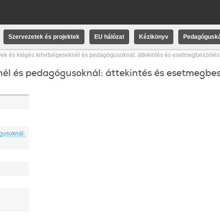
Szervezetek és projektek
EU hálózat
Kézikönyv
Pedagóguská
ek és kiégés tehetségeseknél és pedagógusoknál: áttekintés és esetmegbeszélés
él és pedagógusoknál: áttekintés és esetmegbes
gusoknál: