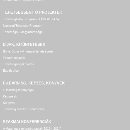
TEHETSÉGSEGÍTŐ
PROJEKTEK
Tehetséghidak Program (TÁMOP 3.4.5)
Nemzeti Tehetség Program
Tehetségek Magyarországa
DÍJAK, KITÜNTETÉSEK
Bonis Bona – A nemzet tehetségeiért
Felfedezettjeink
Tehetségnagykövetek
Egyéb díjak
E-LEARNING, KÉPZÉS, KÖNYVEK
E-learning tananyagok
Képzések
Könyvek
Tehetség Piactér (mentorálás)
SZAKMAI KONFERENCIÁK
A Matehetsz tehetségnapjai (2010 - 2024)