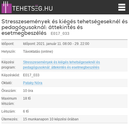
Stresszesemények és kiégés tehetségeseknél és
pedagógusoknál: áttekintés és
esetmegbeszélés
E017_033
Időpont:
Időpont:
2021.
január
11
.
08:00
-
29
.
22:00
Helyszín:
Távoktatás (online)
Képzési
Stresszesemények és kiégés tehetségeseknél és
program:
pedagógusoknál: áttekintés és esetmegbeszélés
Képzéskód:
E017_033
Oktató:
Pataky Nóra
Óraszám:
10 óra
Maximum
18 fő
létszám:
Létszám:
6 fő
Ütemezés:
15 munkanapon 10 képzési órában