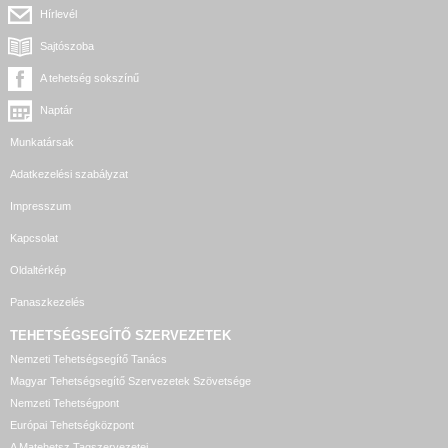
Hírlevél
Sajtószoba
A tehetség sokszínű
Naptár
Munkatársak
Adatkezelési szabályzat
Impresszum
Kapcsolat
Oldaltérkép
Panaszkezelés
TEHETSÉGSEGÍTŐ SZERVEZETEK
Nemzeti Tehetségsegítő Tanács
Magyar Tehetségsegítő Szervezetek Szövetsége
Nemzeti Tehetségpont
Európai Tehetségközpont
A Matehetsz Tagszervezetei