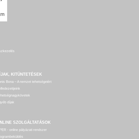
szkezelés
ÍJAK, KITÜNTETÉSEK
nis Bona – A nemzet tehetségeiért
lfedezettjeink
ehetségnagykövetek
yéb díjak
NLINE SZOLGÁLTATÁSOK
ER - online pályázati rendszer
rogrambeküldés