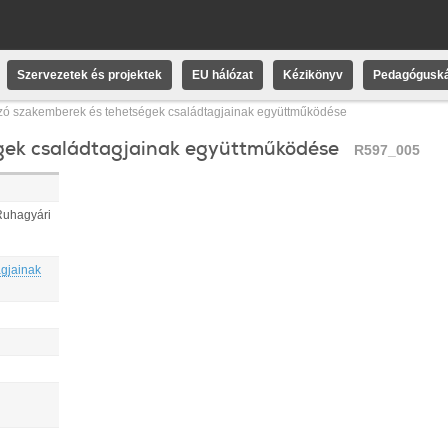
Szervezetek és projektek
EU hálózat
Kézikönyv
Pedagóguská
ó szakemberek és tehetségek családtagjainak együttműködése
gek családtagjainak együttműködése
R597_005
Ruhagyári
gjainak