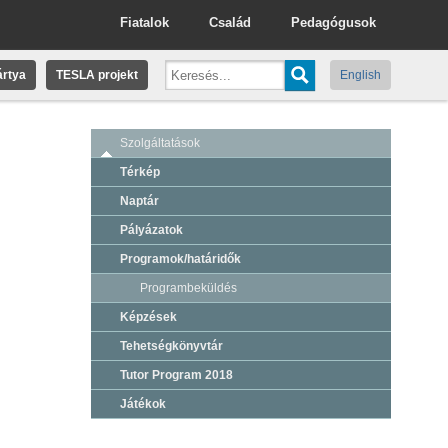
Fiatalok
Család
Pedagógusok
rtya
TESLA projekt
English
Szolgáltatások
Térkép
Naptár
Pályázatok
Programok/határidők
Programbeküldés
Képzések
Tehetségkönyvtár
Tutor Program 2018
Játékok