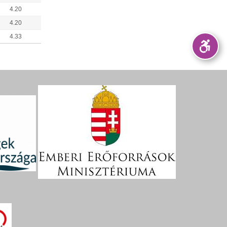
4.20
4.20
4.33