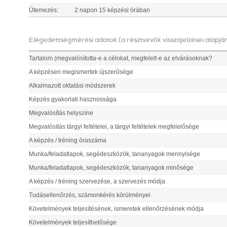
Ütemezés:
2 napon 15 képzési órában
Elégedettségmérési adatok (a résztvevők visszajelzései alapjá
Tartalom (megvalósította-e a célokat, megfelelt-e az elvárásoknak?
A képzésen megismertek újszerűsége
Alkalmazott oktatási módszerek
Képzés gyakorlati hasznossága
Megvalósítás helyszíne
Megvalósítás tárgyi feltételei, a tárgyi feltételek megfelelősége
A képzés / tréning óraszáma
Munka/feladatlapok, segédeszközök, tananyagok mennyisége
Munka/feladatlapok, segédeszközök, tananyagok minősége
A képzés / tréning szervezése, a szervezés módja
Tudásellenőrzés, számonkérés körülményei
Követelmények teljesítésének, ismeretek ellenőrzésének módja
Követelmények teljesíthetősége