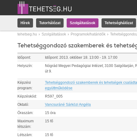
Hírek
Tutorhálózat
Szolgáltatások
Tehetséghálózat
tehetseg.hu
Szolgáltatások
Programok/határidők
Tehetséggondoz
Tehetséggondozó szakemberek és tehetsé
Időpont:
Időpont:
2013.
október
18
.
13:00
-
19
.
17:00
Helyszín:
Nógrád Megyei Pedagógiai Intézet; 3100 Salgótarján, 
út 9.
Képzési
Tehetséggondozó szakemberek és tehetségek családta
program:
együttműködése
Képzéskód:
R597_005
Oktató:
Vancsuráné Sárközi Angéla
Óraszám:
15 óra
Maximum
15 fő
létszám:
Létszám:
15 fő