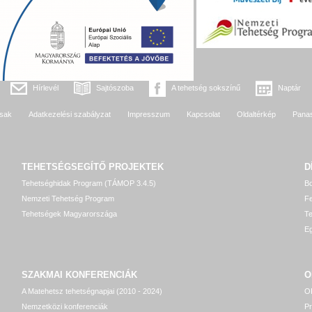
Hírlevél
Sajtószoba
A tehetség sokszínű
Naptár
sak
Adatkezelési szabályzat
Impresszum
Kapcsolat
Oldaltérkép
Pana
TEHETSÉGSEGÍTŐ
PROJEKTEK
D
Tehetséghidak Program (TÁMOP 3.4.5)
Bo
Nemzeti Tehetség Program
Fe
Tehetségek Magyarországa
T
Eg
SZAKMAI KONFERENCIÁK
O
A Matehetsz tehetségnapjai (2010 - 2024)
OP
Nemzetközi konferenciák
P