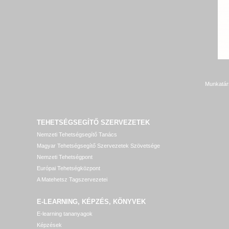
Munkatár
TEHETSÉGSEGÍTŐ SZERVEZETEK
Nemzeti Tehetségsegítő Tanács
Magyar Tehetségsegítő Szervezetek Szövetsége
Nemzeti Tehetségpont
Európai Tehetségközpont
A Matehetsz Tagszervezetei
E-LEARNING, KÉPZÉS, KÖNYVEK
E-learning tananyagok
Képzések