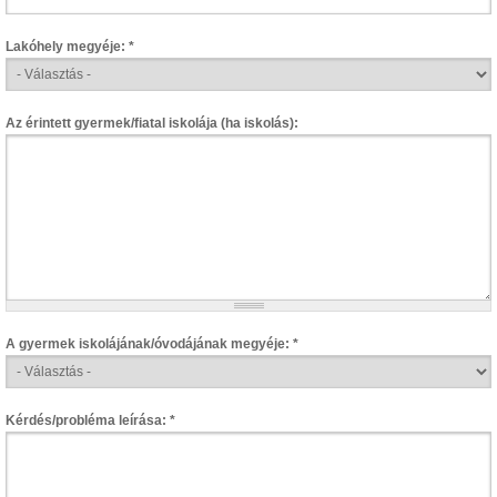
Lakóhely megyéje:
*
Az érintett gyermek/fiatal iskolája (ha iskolás):
A gyermek iskolájának/óvodájának megyéje:
*
Kérdés/probléma leírása:
*