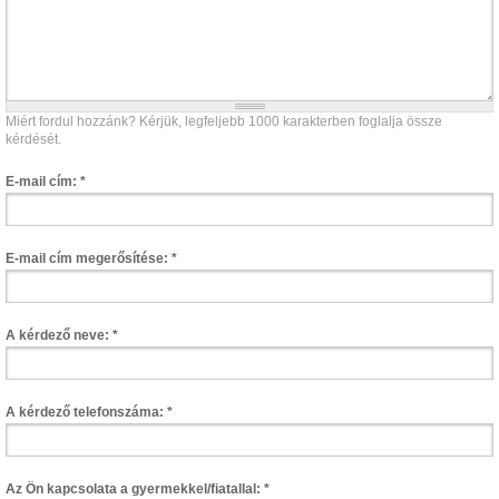
Miért fordul hozzánk? Kérjük, legfeljebb 1000 karakterben foglalja össze
kérdését.
E-mail cím:
*
E-mail cím megerősítése:
*
A kérdező neve:
*
A kérdező telefonszáma:
*
Az Ön kapcsolata a gyermekkel/fiatallal:
*