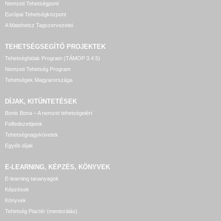
Nemzeti Tehetségpont
Európai Tehetségközpont
A Matehetsz Tagszervezetei
TEHETSÉGSEGÍTŐ
PROJEKTEK
Tehetséghidak Program (TÁMOP 3.4.5)
Nemzeti Tehetség Program
Tehetségek Magyarországa
DÍJAK, KITÜNTETÉSEK
Bonis Bona – A nemzet tehetségeiért
Felfedezettjeink
Tehetségnagykövetek
Egyéb díjak
E-LEARNING, KÉPZÉS, KÖNYVEK
E-learning tananyagok
Képzések
Könyvek
Tehetség Piactér (mentorálás)