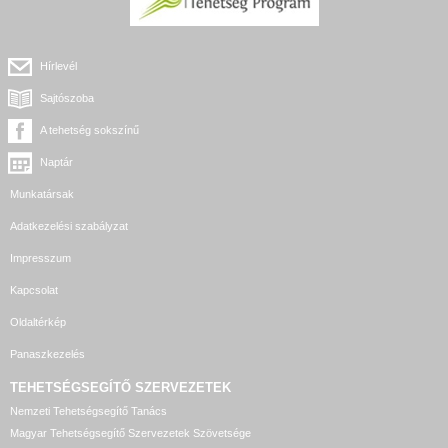
Hírlevél
Sajtószoba
A tehetség sokszínű
Naptár
Munkatársak
Adatkezelési szabályzat
Impresszum
Kapcsolat
Oldaltérkép
Panaszkezelés
TEHETSÉGSEGÍTŐ SZERVEZETEK
Nemzeti Tehetségsegítő Tanács
Magyar Tehetségsegítő Szervezetek Szövetsége