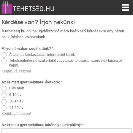
Kérdése van? Írjon nekünk!
A tehetseg.hu online ügyfélszolgálatára beérkező kérdésekre egy héten
belül írásban válaszolunk.
Milyen témában segíthetünk?
*
Általános tájékoztatást, információt kérek
Tehetségfejlesztő szakértőtől vagy pszichológustól szeretnék tanácsot
kapni
Kérjük, válasszon!
Az érintett gyermek/fiatal életkora:
*
6 év alatt
6-10 év
10-14 év
14-20 év
Kérjük, válasszon!
Az érintett gyermek/fiatal lakóhelye (település):
*