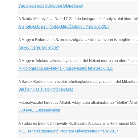
Városi pezsgés Instagram fotópályázat
A Szóda Műhely és a Deák17 Galéria Instagram fotópályázatot hirdet 
A tehetség kincs! - Nyilas Misi Ösztöndíj Program 2017
A Magyar Református Szeretetszolgálat az idei tanévben is meghirdeti 
Neked merre van előre?
A Magyar Telekom alkotópályázatot hirdet Neked merre van előre? cím
Mikrofonpróba egy-két-há - műsorvezetői tehetségkutató
A Bartók Rádió műsorvezetői tehetségkutató pályázatot hirdet Mikrofon
Barátaink az állatok fotópályázat
Fotópályázatot hirdet az Állatok Világnapja alkalmából az "Élettér" Áll
500 éve... Esszépályázat
A Tudás és Életmód Innovatív Közhasznú Alapítvány a Reformáció 500. é
MOL Tehetségtámogató Program Művészet-tudomány 2017