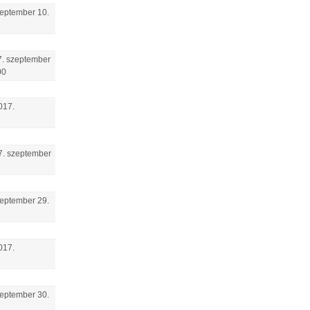
eptember
10
.
.
szeptember
00
017.
7.
szeptember
eptember
29
.
017.
eptember
30
.