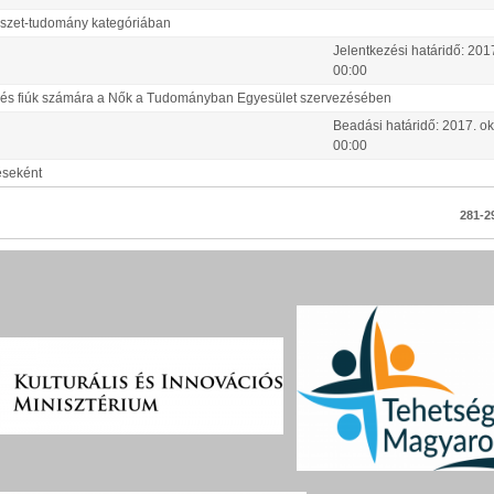
szet-tudomány kategóriában
Jelentkezési határidő:
201
00:00
 és fiúk számára a Nők a Tudományban Egyesület szervezésében
Beadási határidő:
2017.
ok
00:00
éseként
281-29