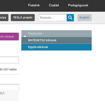
Fiatalok
Család
Pedagógusok
rtya
TESLA projekt
English
Pályázatok
chív kiírások
MATEHETSZ kiírások
Egyéb kiírások
0 | 517 találat
017.