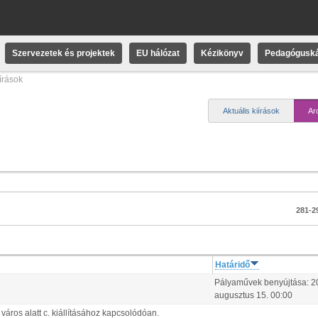
Szervezetek és projektek
EU hálózat
Kézikönyv
Pedagóguská
iírások
Aktuális kiírások
Ar
281-29
Határidő
Pályaművek benyújtása:
2
augusztus
15
.
00:00
ros alatt c. kiállításához kapcsolódóan.