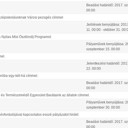
Beadási határidő:
2017.
sz
00:00
középiskolásoknak Városi pezsgés címmel
Jelölések benyújtása:
2017
11
.
00:00
-
október
31
.
00:
a Nyilas Misi Ösztöndíj Programot
Pályaművek benyújtása:
2
szeptember
15
.
00:00
mel.
Jelentkezési határidő:
201
22
.
00:00
próba egy-két-há címmel.
Beadási határidő:
2017.
sz
00:00
at- és Természetvédő Egyesület Barátaink az állatok címmel.
Pályaművek benyújtása:
2
szeptember
30
.
00:00
vfordulójával kapcsolatos esszé pályázatot hirdet
Beadási határidő:
2017.
sz
00:00