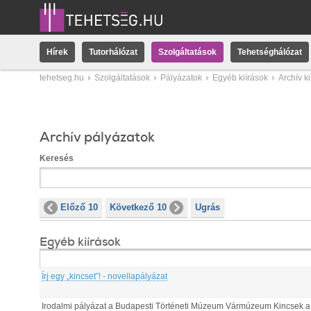
Hírek
Tutorhálózat
Szolgáltatások
Tehetséghálózat
tehetseg.hu
Szolgáltatások
Pályázatok
Egyéb kiírások
Archív k
Archív pályázatok
Keresés
Előző 10
Következő 10
Ugrás
Egyéb kiírások
Írj egy „kincset”! - novellapályázat
Irodalmi pályázat a Budapesti Történeti Múzeum Vármúzeum Kincsek a vá