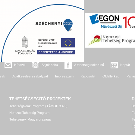
Hírlevél
Sajtószoba
A tehetség sokszínű
Naptár
sak
Adatkezelési szabályzat
Impresszum
Kapcsolat
Oldaltérkép
Pana
TEHETSÉGSEGÍTŐ
PROJEKTEK
D
Tehetséghidak Program (TÁMOP 3.4.5)
Bo
Nemzeti Tehetség Program
Fe
Tehetségek Magyarországa
T
Eg