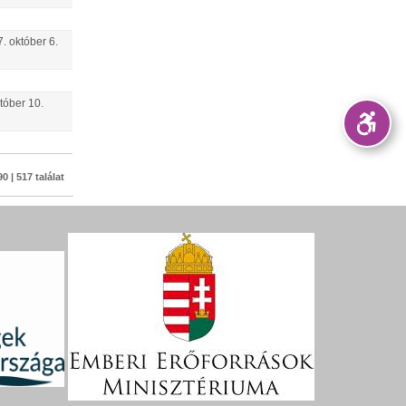
7.
október
6
.
tóber
10
.
0 | 517 találat