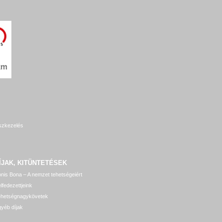
szkezelés
ÍJAK, KITÜNTETÉSEK
nis Bona – A nemzet tehetségeiért
lfedezettjeink
ehetségnagykövetek
yéb díjak