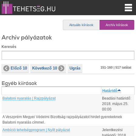
Aktuális kiírások
Archív kiírások
Archív pályázatok
Keresés
151-160 | 517 találat
Előző 10
Következő 10
Ugrás
Egyéb kiírások
Határidő
Balatoni nyaralás | Rajzpályázat
Beadási határidő:
2018.
május
25
.
00:00
A Veszprém Megyei Védelmi Bizottság rajzpályázatot hirdet gyerekeknek
Balatoni nyaralás címmel.
Ambíció tehetségprogram | Nyílt pályázat
Jelentkezési
határidő:
2018.