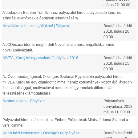
május
22
.
00:00
A budapesti Bethlen Téri Színház pályázatot hirdet pályakezdő tánc- és
színházi alkotóknak előadások létrehozására.
Novellákat a buszmegállókba! | Pályázat
Beadási határidő:
2018.
május
20
.
00:00
A JCDecaux idén is meghirdeti Novellákat a buszmegállókba! című
novellapályázatát.
NIVEA „Karolj fel egy családot” pályázat 2018
Beadási határidő:
2018.
május
15
.
00:00
Az Óvodapedagógusok Országos Szakmai Egyesülete pályázatot hirdet
"NIVEA Karolj fel egy családot" címmel nehéz körülmények között élő, átlagon
felüli adottsággal, motivációval rendelkező gyermekek differenciált
fejlesztésének támogatására.
Szabad a vers! | Pályázat
Pályaművek
benyújtása:
2018.
május
11
.
00:00
Pályázatot hirdet diákoknak az Emberi Erőforrások Minisztériuma Szabad a
vers! címmel.
Az én házi kedvencem | Országos rajzpályázat
Beadási határidő: