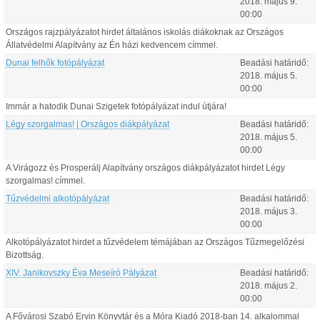
2018.
május
9
.
00:00
Országos rajzpályázatot hirdet általános iskolás diákoknak az Országos
Állatvédelmi Alapítvány az Én házi kedvencem címmel.
Dunai felhők fotópályázat
Beadási határidő:
2018.
május
5
.
00:00
Immár a hatodik Dunai Szigetek fotópályázat indul útjára!
Légy szorgalmas! | Országos diákpályázat
Beadási határidő:
2018.
május
5
.
00:00
A Virágozz és Prosperálj Alapítvány országos diákpályázatot hirdet Légy
szorgalmas! címmel.
Tűzvédelmi alkotópályázat
Beadási határidő:
2018.
május
3
.
00:00
Alkotópályázatot hirdet a tűzvédelem témájában az Országos Tűzmegelőzési
Bizottság.
XIV. Janikovszky Éva Meseíró Pályázat
Beadási határidő:
2018.
május
2
.
00:00
A Fővárosi Szabó Ervin Könyvtár és a Móra Kiadó 2018-ban 14. alkalommal