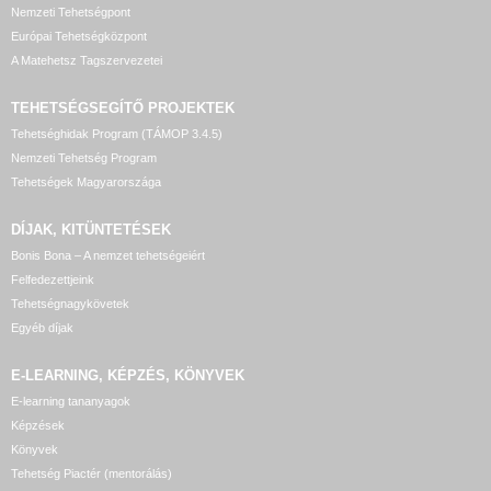
Nemzeti Tehetségpont
Európai Tehetségközpont
A Matehetsz Tagszervezetei
TEHETSÉGSEGÍTŐ
PROJEKTEK
Tehetséghidak Program (TÁMOP 3.4.5)
Nemzeti Tehetség Program
Tehetségek Magyarországa
DÍJAK, KITÜNTETÉSEK
Bonis Bona – A nemzet tehetségeiért
Felfedezettjeink
Tehetségnagykövetek
Egyéb díjak
E-LEARNING, KÉPZÉS, KÖNYVEK
E-learning tananyagok
Képzések
Könyvek
Tehetség Piactér (mentorálás)