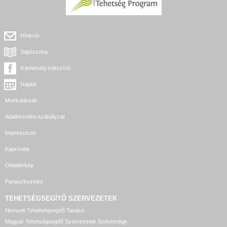
Hírlevél
Sajtószoba
A tehetség sokszínű
Naptár
Munkatársak
Adatkezelési szabályzat
Impresszum
Kapcsolat
Oldaltérkép
Panaszkezelés
TEHETSÉGSEGÍTŐ SZERVEZETEK
Nemzeti Tehetségsegítő Tanács
Magyar Tehetségsegítő Szervezetek Szövetsége