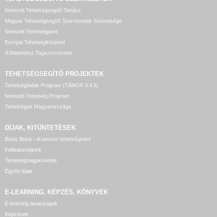
Nemzeti Tehetségsegítő Tanács
Magyar Tehetségsegítő Szervezetek Szövetsége
Nemzeti Tehetségpont
Európai Tehetségközpont
A Matehetsz Tagszervezetei
TEHETSÉGSEGÍTŐ
PROJEKTEK
Tehetséghidak Program (TÁMOP 3.4.5)
Nemzeti Tehetség Program
Tehetségek Magyarországa
DÍJAK, KITÜNTETÉSEK
Bonis Bona – A nemzet tehetségeiért
Felfedezettjeink
Tehetségnagykövetek
Egyéb díjak
E-LEARNING, KÉPZÉS, KÖNYVEK
E-learning tananyagok
Képzések