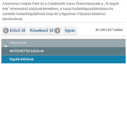
A Kemenes Vulkán Park és a Celldömölk Város Önkormányzata a „Te tegyél
érte” elnevezésű pályázat keretében, a hazai hulladékgazdálkodásra és
szelektív hulladékgyűjtéssel hívja fel a figyelmet. Pályázat általános
iskolásoknak.
91-100 | 517 találat
Előző 10
Következő 10
Ugrás
Pályázatok
MATEHETSZ kiírások
Egyéb kiírások