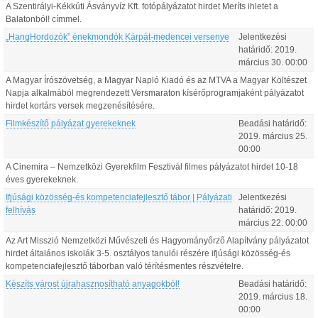
A Szentirályi-Kékkúti Ásványvíz Kft. fotópályázatot hirdet Meríts ihletet a
Balatonból! címmel.
„HangHordozók” énekmondók Kárpát-medencei versenye
Jelentkezési
határidő:
2019.
március
30
.
00:00
A Magyar Írószövetség, a Magyar Napló Kiadó és az MTVA a Magyar Költészet
Napja alkalmából megrendezett Versmaraton kísérőprogramjaként pályázatot
hirdet kortárs versek megzenésítésére.
Filmkészítő pályázat gyerekeknek
Beadási határidő:
2019.
március
25
.
00:00
A Cinemira – Nemzetközi Gyerekfilm Fesztivál filmes pályázatot hirdet 10-18
éves gyerekeknek.
Ifjúsági közösség-és kompetenciafejlesztő tábor | Pályázati
Jelentkezési
felhívás
határidő:
2019.
március
22
.
00:00
Az Art Misszió Nemzetközi Művészeti és Hagyományőrző Alapítvány pályázatot
hirdet általános iskolák 3-5. osztályos tanulói részére ifjúsági közösség-és
kompetenciafejlesztő táborban való térítésmentes részvételre.
Készíts várost újrahasznosítható anyagokból!
Beadási határidő:
2019.
március
18
.
00:00