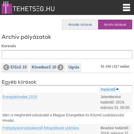
Aktuális kiírások
Archív kiírások
Archív pályázatok
Keresés
91-100 | 517 találat
Előző 10
Következő 10
Ugrás
Egyéb kiírások
Határidő
Energiakövetek 2019
Jelentkezési
határidő:
2019.
március
31
.
00:00
Idén is meghirdeti pályázatát a Magyar Energetikai és Közmű-szabályozási
Hivatal.
Fotópályázat pályakezdő fotográfusok számára
Beadási határidő:
2019.
március
31
.