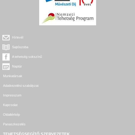
Hírlevél
Sajtószoba
A tehetség sokszínű
Naptár
Munkatársak
Adatkezelési szabályzat
Impresszum
Kapcsolat
Oldaltérkép
Panaszkezelés
TEHETSÉGSEGÍTŐ SZERVEZETEK