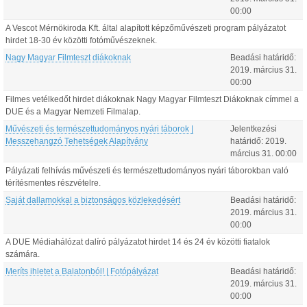
00:00
A Vescot Mérnökiroda Kft. által alapított képzőművészeti program pályázatot
hirdet 18-30 év közötti fotóművészeknek.
Nagy Magyar Filmteszt diákoknak
Beadási határidő:
2019.
március
31
.
00:00
Filmes vetélkedőt hirdet diákoknak Nagy Magyar Filmteszt Diákoknak címmel a
DUE és a Magyar Nemzeti Filmalap.
Művészeti és természettudományos nyári táborok |
Jelentkezési
Messzehangzó Tehetségek Alapítvány
határidő:
2019.
március
31
.
00:00
Pályázati felhívás művészeti és természettudományos nyári táborokban való
térítésmentes részvételre.
Saját dallamokkal a biztonságos közlekedésért
Beadási határidő:
2019.
március
31
.
00:00
A DUE Médiahálózat dalíró pályázatot hirdet 14 és 24 év közötti fiatalok
számára.
Meríts ihletet a Balatonból! | Fotópályázat
Beadási határidő:
2019.
március
31
.
00:00