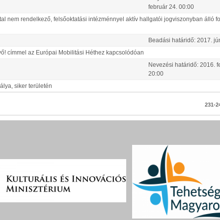
február
24
.
00:00
tal nem rendelkező, felsőoktatási intézménnyel aktív hallgatói jogviszonyban álló 
Beadási határidő:
2017.
jú
jövő! címmel az Európai Mobilitási Héthez kapcsolódóan
Nevezési határidő:
2016.
f
20:00
lya, siker területén
231-24