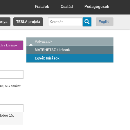
Fiatalok
Család
Pedagógusok
rtya
TESLA projekt
English
Pályázatok
chív kiírások
MATEHETSZ kiírások
Egyéb kiírások
0 | 517 találat
tóber
15
.