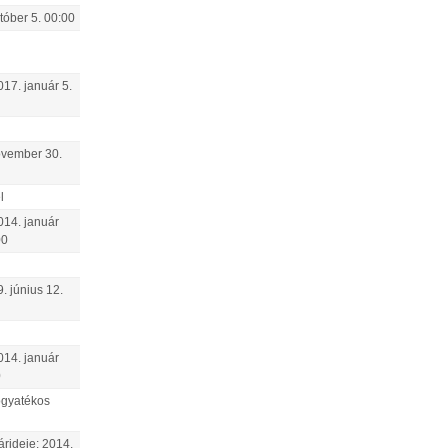
tóber
5
.
00:00
017.
január
5
.
ovember
30
.
l
014.
január
00
9.
június
12
.
014.
január
0
fogyatékos
árideje:
2014.