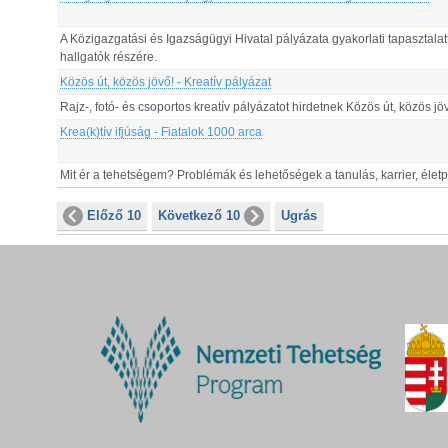
A Közigazgatási és Igazságügyi Hivatal pályázata gyakorlati tapasztalat
hallgatók részére.
Közös út, közös jövő! - Kreatív pályázat
Rajz-, fotó- és csoportos kreatív pályázatot hirdetnek Közös út, közös 
Krea(k)tív ifjúság - Fiatalok 1000 arca
Mit ér a tehetségem? Problémák és lehetőségek a tanulás, karrier, életpá
Előző 10
Következő 10
Ugrás