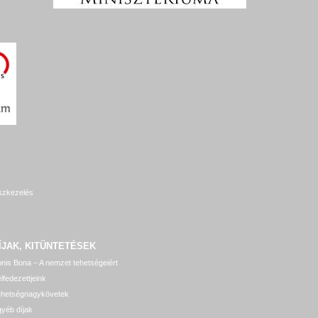
szkezelés
ÍJAK, KITÜNTETÉSEK
nis Bona – A nemzet tehetségeiért
lfedezettjeink
ehetségnagykövetek
yéb díjak