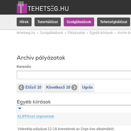
Hírek
Tutorhálózat
Szolgáltatások
Tehetséghálózat
tehetseg.hu
Szolgáltatások
Pályázatok
Egyéb kiírások
Archív k
Archív pályázatok
Keresés
Előző 10
Következő 10
Ugrás
Egyéb kiírások
KLIPPírozó ürgeversek
Videoklip pályázat 12-18 éveseknek az Ürge éve alkalmából.