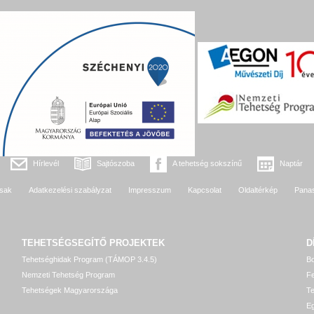
Hírlevél
Sajtószoba
A tehetség sokszínű
Naptár
sak
Adatkezelési szabályzat
Impresszum
Kapcsolat
Oldaltérkép
Pana
TEHETSÉGSEGÍTŐ
PROJEKTEK
D
Tehetséghidak Program (TÁMOP 3.4.5)
Bo
Nemzeti Tehetség Program
Fe
Tehetségek Magyarországa
T
Eg