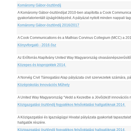
Komáromy Gábor-ösztöndíj
A Komáromy Gábor-ösztöndíjat 2010-ben alapította a Cook Communicati
gyakorlatorientált újságíróképzést. A pályázat nyitott minden nappali ta
Komáromy Gábor-ösztöndíj 2016/2017
A Cook Communications és a Mathias Corvinus Collegium (MCC) a 201
Könyvforgató - 2016 ősz
Az Erőforrás Alapítvány United Way Magyarország olvasásnépszerűsítő p
Közepes és kisprojektek 2014.
A Norvég Civil Támogatási Alap pályázata civil szervezetek számára, pá
Középiskolás Innovációs Műhely
A United Way Magyarország “Vedd a Kezedbe a Jövő(de)t! innovációs 
Közigazgatási ösztöndíj fogyatékos felsőoktatási hallgatóknak 2014.
A Közigazgatási és Igazságügyi Hivatal pályázata gyakorlati tapasztalat
hallgatók részére.
Közigazgatási ösztöndíj fogyatékos felsőoktatási hallgatóknak 2014.