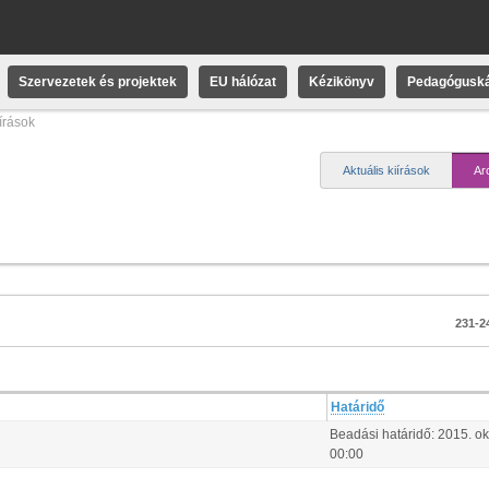
Szervezetek és projektek
EU hálózat
Kézikönyv
Pedagóguská
iírások
Aktuális kiírások
Ar
231-24
Határidő
Beadási határidő:
2015.
ok
00:00