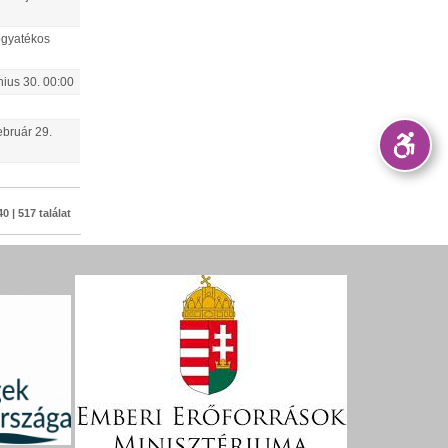
fogyatékos
nius
30
.
00:00
ebruár
29
.
0 | 517 találat