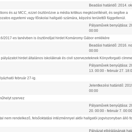
Beadási határidő:
2014.
ok
ons és az MCC, ezzel ösztönözve a média kritikus megközelítését, és segítve a
gozatos egyetemi vagy főiskolai hallgató számára, képzési területtől függetlenül.
Pályaművek benyújtása:
2
00:00
6/2017-es tanévben is ösztöndíjat hirdet Komáromy Gábor emlékére
Beadási határidő:
2016.
n
00:00
ályázatot hirdet általános iskoláknak és civil szervezeteknek Könyvforgató címme
Pályaművek benyújtása:
2
13
.
00:00
-
február
27
.
18:
lyázható február 27-ig.
Jelentkezési határidő:
201
00:00
műhelyt szervez
Pályaművek benyújtása:
2
20
.
00:00
-
február
7
.
00:0
tal nem rendelkező, felsőoktatási intézménnyel aktív hallgatói jogviszonyban álló 
Pályázat elbírálásának hat