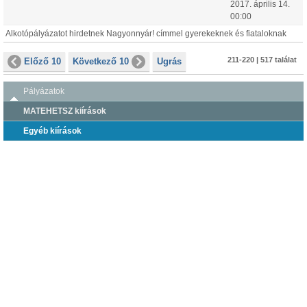
2017.
április
14
.
00:00
Alkotópályázatot hirdetnek Nagyonnyár! címmel gyerekeknek és fiataloknak
211-220 | 517 találat
Előző 10
Következő 10
Ugrás
Pályázatok
MATEHETSZ kiírások
Egyéb kiírások