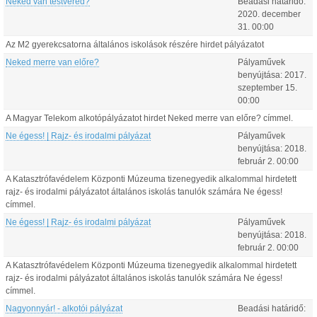
Neked van testvéred?
Beadási határidő:
2020.
december
31
.
00:00
Az M2 gyerekcsatorna általános iskolások részére hirdet pályázatot
Neked merre van előre?
Pályaművek
benyújtása:
2017.
szeptember
15
.
00:00
A Magyar Telekom alkotópályázatot hirdet Neked merre van előre? címmel.
Ne égess! | Rajz- és irodalmi pályázat
Pályaművek
benyújtása:
2018.
február
2
.
00:00
A Katasztrófavédelem Központi Múzeuma tizenegyedik alkalommal hirdetett
rajz- és irodalmi pályázatot általános iskolás tanulók számára Ne égess!
címmel.
Ne égess! | Rajz- és irodalmi pályázat
Pályaművek
benyújtása:
2018.
február
2
.
00:00
A Katasztrófavédelem Központi Múzeuma tizenegyedik alkalommal hirdetett
rajz- és irodalmi pályázatot általános iskolás tanulók számára Ne égess!
címmel.
Nagyonnyár! - alkotói pályázat
Beadási határidő: