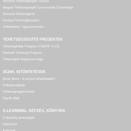
Nemzeti Tehetségsegítő Tanács
Magyar Tehetségsegítő Szervezetek Szövetsége
Nemzeti Tehetségpont
Európai Tehetségközpont
A Matehetsz Tagszervezetei
TEHETSÉGSEGÍTŐ
PROJEKTEK
Tehetséghidak Program (TÁMOP 3.4.5)
Nemzeti Tehetség Program
Tehetségek Magyarországa
DÍJAK, KITÜNTETÉSEK
Bonis Bona – A nemzet tehetségeiért
Felfedezettjeink
Tehetségnagykövetek
Egyéb díjak
E-LEARNING, KÉPZÉS, KÖNYVEK
E-learning tananyagok
Képzések
Könyvek