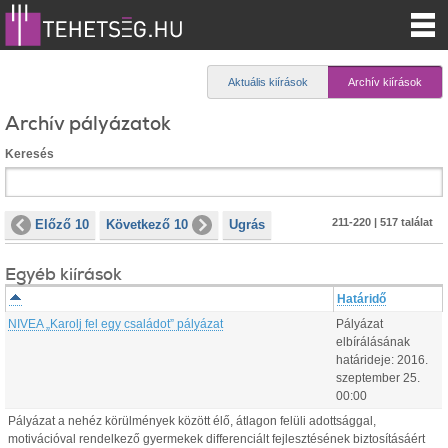
Aktuális kiírások
Archív kiírások
Archív pályázatok
Keresés
211-220 | 517 találat
Előző 10
Következő 10
Ugrás
Egyéb kiírások
Határidő
NIVEA „Karolj fel egy családot” pályázat
Pályázat
elbírálásának
határideje:
2016.
szeptember
25
.
00:00
Pályázat a nehéz körülmények között élő, átlagon felüli adottsággal,
motivációval rendelkező gyermekek differenciált fejlesztésének biztosításáért