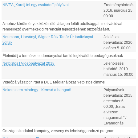
NIVEA „Karolj fel egy családot” pályázat
Eredményhirdetés:
2016.
március
25
.
00:00
A nehéz körülmények között élő, átlagon felüli adottsággal, motivációval
rendelkező gyermekek differenciált fejlesztésének biztosításáért.
Neumann, Harsányi, Wigner Rátz Tanár Úr tanítványai
Jelölések
voltak
benyújtása:
2020.
október
5
.
00:00
Életműdíj a természettudományokat tanító legkiválóbb pedagógusoknak
Netbiztos | Videópályázat 2018
Jelentkezési
határidő:
2019.
március
15
.
00:00
Videópályázatot hirdet a DUE Médiahálózat Netbiztos címmel.
Nekem nem mindegy - Keresd a hangod!
Pályaművek
benyújtása:
2015.
december
6
.
00:00
, „Ezt is
elviszem
magammal.” /
Elvándorlás
Országos irodalmi kampány, verseny és tehetséggondozó program.