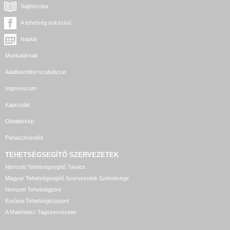
Sajtószoba
A tehetség sokszínű
Naptár
Munkatársak
Adatkezelési szabályzat
Impresszum
Kapcsolat
Oldaltérkép
Panaszkezelés
TEHETSÉGSEGÍTŐ SZERVEZETEK
Nemzeti Tehetségsegítő Tanács
Magyar Tehetségsegítő Szervezetek Szövetsége
Nemzeti Tehetségpont
Európai Tehetségközpont
A Matehetsz Tagszervezetei