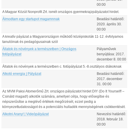
00:00
A Magyar Közút Nonprofit Zrt. ismét országos gyermekrajzpályázatot hirdet.
Álmodtam egy startupot magamnnak
Beadási határidő:
2020.
április
30
.
00:00
A kreatív páyázat a Magyarországon működő középiskolák 11-12. évfolyamos
tanulóinak és pedagógusainak szól
Állatok és növények a természetben | Országos
Pályaművek
fotópályázat
benyújtása:
2017.
december
8
.
00:00
Állatok és növények a természetben c. fotópályázat 5.-8.osztályos diákoknak
Alkotó energia | Pályázat
Beadási határidő:
2017.
december
31
.
00:00
Az MVM Paksi Atomerőmű Zrt. országos pályázatot hirdet DIY (Do It Yourself! –
Csináld magad!) alkotók számára, amellyel célja, hogy elősegítse és
népszerűsítse a meglévő értékek megőrzését, ezzel pedig a
környezettudatosságot és a potenciális hulladék mennyiségének csökkentését.
Alkotni Arany! | Videópályázat
Nevezési határidő:
2018.
február
18
.
00:00