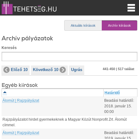
Aktuális kiírások
Archív kiírások
Archív pályázatok
Keresés
441-450 | 517 találat
Előző 10
Következő 10
Ugrás
Egyéb kiírások
Határidő
Álomút | Rajzpályázat
Beadási határidő:
2018.
január
15
.
00:00
Rajzpályázatot hirdet gyermekeknek a Magyar Közút Nonprofit Zrt. Álomút
címmel.
Álomút | Rajzpályázat
Beadási határidő:
2019.
január
15
.