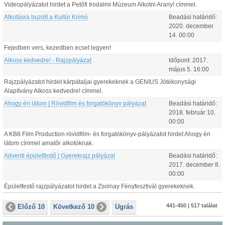
Videopályázatot hirdet a Petőfi Irodalmi Múzeum Alkotni Arany! címmel.
Alkotásra buzdít a Kultúr Krimó
Beadási határidő:
2020.
december
14
.
00:00
Fejedben vers, kezedben ecset legyen!
Alkoss kedvedre! - Rajzpályázat
Időpont:
2017.
május
5
.
16:00
Rajzpályázatot hirdet kárpátaljai gyerekeknek a GENIUS Jótékonysági
Alapítvány Alkoss kedvedre! címmel.
Ahogy én látom | Rövidfilm és forgatókönyv pályázat
Beadási határidő:
2018.
február
10
.
00:00
A KB8 Film Production rövidfilm- és forgatókönyv-pályázatot hirdet Ahogy én
látom címmel amatőr alkotóknak.
Adventi épületfestő | Gyerekrajz pályázat
Beadási határidő:
2017.
december
8
.
00:00
Épületfestő rajzpályázatot hirdet a Zsolnay Fényfesztivál gyerekeknek.
441-450 | 517 találat
Előző 10
Következő 10
Ugrás