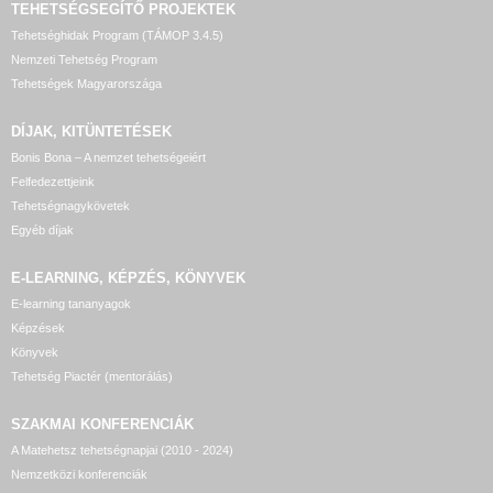
TEHETSÉGSEGÍTŐ
PROJEKTEK
Tehetséghidak Program (TÁMOP 3.4.5)
Nemzeti Tehetség Program
Tehetségek Magyarországa
DÍJAK, KITÜNTETÉSEK
Bonis Bona – A nemzet tehetségeiért
Felfedezettjeink
Tehetségnagykövetek
Egyéb díjak
E-LEARNING, KÉPZÉS, KÖNYVEK
E-learning tananyagok
Képzések
Könyvek
Tehetség Piactér (mentorálás)
SZAKMAI KONFERENCIÁK
A Matehetsz tehetségnapjai (2010 - 2024)
Nemzetközi konferenciák