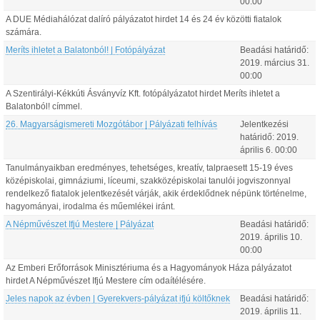
00:00
A DUE Médiahálózat dalíró pályázatot hirdet 14 és 24 év közötti fiatalok
számára.
Meríts ihletet a Balatonból! | Fotópályázat
Beadási határidő:
2019.
március
31
.
00:00
A Szentirályi-Kékkúti Ásványvíz Kft. fotópályázatot hirdet Meríts ihletet a
Balatonból! címmel.
26. Magyarságismereti Mozgótábor | Pályázati felhívás
Jelentkezési
határidő:
2019.
április
6
.
00:00
Tanulmányaikban eredményes, tehetséges, kreatív, talpraesett 15-19 éves
középiskolai, gimnáziumi, líceumi, szakközépiskolai tanulói jogviszonnyal
rendelkező fiatalok jelentkezését várják, akik érdeklődnek népünk történelme,
hagyományai, irodalma és műemlékei iránt.
A Népművészet Ifjú Mestere | Pályázat
Beadási határidő:
2019.
április
10
.
00:00
Az Emberi Erőforrások Minisztériuma és a Hagyományok Háza pályázatot
hirdet A Népművészet Ifjú Mestere cím odaítélésére.
Jeles napok az évben | Gyerekvers-pályázat ifjú költőknek
Beadási határidő:
2019.
április
11
.