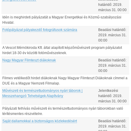
határidő:
2019.
március
31
.
00:00
Idén is meghirdeti pályázatát a Magyar Energetikai és Közmű-szabályozási
Hivatal.
Fotópályázat pályakezdő fotográfusok számára
Beadási határidő:
2019.
március
31
.
00:00
A Vescot Mérnökiroda Kft. által alapított képzőművészeti program pályázatot
hirdet 18-30 év közötti fotóművészeknek.
Nagy Magyar Filmteszt diákoknak
Beadási határidő:
2019.
március
31
.
00:00
Filmes vetélkedőt hirdet diákoknak Nagy Magyar Filmteszt Diákoknak címmel a
DUE és a Magyar Nemzeti Filmalap.
Művészeti és természettudományos nyári táborok |
Jelentkezési
Messzehangzó Tehetségek Alapítvány
határidő:
2019.
március
31
.
00:00
Pályázati felhívás művészeti és természettudományos nyári táborokban való
térítésmentes részvételre.
Saját dallamokkal a biztonságos közlekedésért
Beadási határidő:
2019.
március
31
.