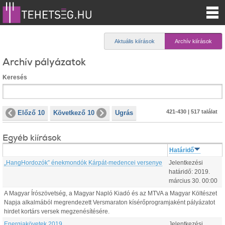
Aktuális kiírások
Archív kiírások
Archív pályázatok
Keresés
421-430 | 517 találat
Előző 10
Következő 10
Ugrás
Egyéb kiírások
Határidő
„HangHordozók” énekmondók Kárpát-medencei versenye
Jelentkezési
határidő:
2019.
március
30
.
00:00
A Magyar Írószövetség, a Magyar Napló Kiadó és az MTVA a Magyar Költészet
Napja alkalmából megrendezett Versmaraton kísérőprogramjaként pályázatot
hirdet kortárs versek megzenésítésére.
Energiakövetek 2019
Jelentkezési