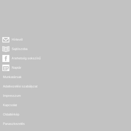
Hírlevél
Sajtószoba
A tehetség sokszínű
Naptár
Munkatársak
Adatkezelési szabályzat
Impresszum
Kapcsolat
Oldaltérkép
Panaszkezelés