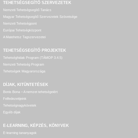
TEHETSÉGSEGÍTŐ SZERVEZETEK
Nemzeti Tehetségsegítő Tanács
Magyar Tehetségsegítő Szervezetek Szövetsége
Nemzeti Tehetségpont
Európai Tehetségközpont
A Matehetsz Tagszervezetei
TEHETSÉGSEGÍTŐ
PROJEKTEK
Tehetséghidak Program (TÁMOP 3.4.5)
Nemzeti Tehetség Program
Tehetségek Magyarországa
DÍJAK, KITÜNTETÉSEK
Bonis Bona – A nemzet tehetségeiért
Felfedezettjeink
Tehetségnagykövetek
Egyéb díjak
E-LEARNING, KÉPZÉS, KÖNYVEK
E-learning tananyagok