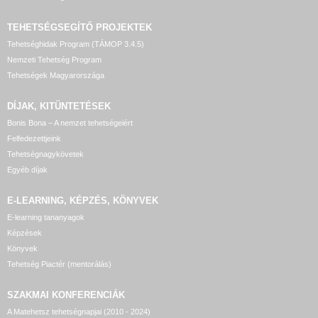
TEHETSÉGSEGÍTŐ
PROJEKTEK
Tehetséghidak Program (TÁMOP 3.4.5)
Nemzeti Tehetség Program
Tehetségek Magyarországa
DÍJAK, KITÜNTETÉSEK
Bonis Bona – A nemzet tehetségeiért
Felfedezettjeink
Tehetségnagykövetek
Egyéb díjak
E-LEARNING, KÉPZÉS, KÖNYVEK
E-learning tananyagok
Képzések
Könyvek
Tehetség Piactér (mentorálás)
SZAKMAI KONFERENCIÁK
A Matehetsz tehetségnapjai (2010 - 2024)