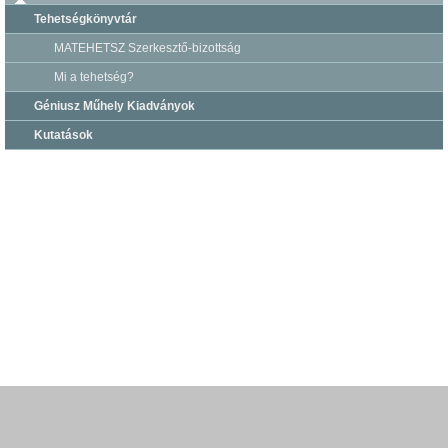
Tehetségkönyvtár
MATEHETSZ Szerkesztő-bizottság
Mi a tehetség?
Géniusz Műhely Kiadványok
Kutatások