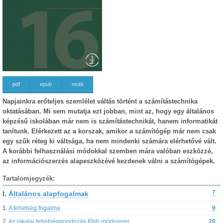
pdf
epub
mobi
Napjainkra erőteljes szemlélet váltás történt a számítástechnika
oktatásában. Mi sem mutatja ezt jobban, mint az, hogy egy általános
képzésű iskolában már nem is számítástechnikát, hanem informatikát
tanítunk. Elérkezett az a korszak, amikor a számítógép már nem csak
egy szűk réteg ki váltsága, ha nem mindenki számára elérhetővé vált.
A korábbi felhasználási módokkal szemben mára valóban eszközzé,
az információszerzés alapeszközévé kezdenek válni a számítógépek.
Tartalomjegyzék:
I.
Általános alapfogalmak
7
1.
A tehetség fogalma
9
2.
Az iskolai tehetséggondozás főbb módszerei
20