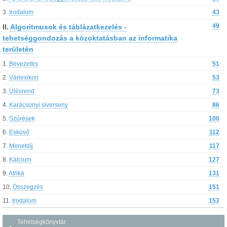
3.
Irodalom
43
II.
Algoritmusok és táblázatkezelés -
49
tehetséggondozás a közoktatásban az informatika
területén
1.
Bevezetés
51
2.
Várlexikon
53
3.
Ülésrend
73
4.
Karácsonyi síverseny
86
5.
Szűrések
100
6.
Esküvő
112
7.
Menetdíj
117
8.
Kálcium
127
9.
Afrika
131
10.
Összegzés
151
11.
Irodalom
153
Tehetségkönyvtár