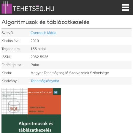
Algoritmusok és táblázatkezelés
Szerző:
Csernoch Mária
Kiadás éve:
2010
Terjedelem:
155 oldal
ISSN:
2062-5936
Fedél típusa:
Puha
Kiadó:
Magyar Tehetségsegítő Szervezetek Szövetsége
Kiadvány:
Tehetségkönyvtár