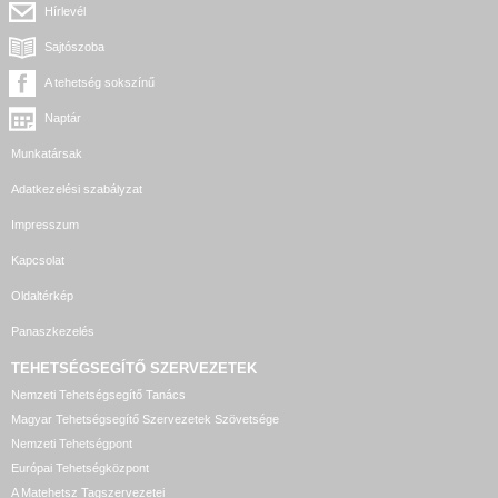
Hírlevél
Sajtószoba
A tehetség sokszínű
Naptár
Munkatársak
Adatkezelési szabályzat
Impresszum
Kapcsolat
Oldaltérkép
Panaszkezelés
TEHETSÉGSEGÍTŐ SZERVEZETEK
Nemzeti Tehetségsegítő Tanács
Magyar Tehetségsegítő Szervezetek Szövetsége
Nemzeti Tehetségpont
Európai Tehetségközpont
A Matehetsz Tagszervezetei