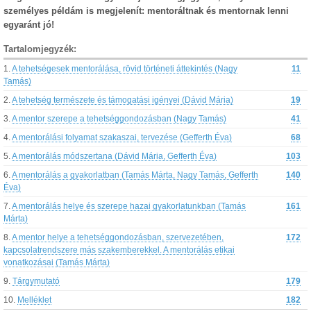
személyes példám is megjelenít: mentoráltnak és mentornak lenni
egyaránt jó!
Tartalomjegyzék:
1.
A tehetségesek mentorálása, rövid történeti áttekintés (Nagy
11
Tamás)
2.
A tehetség természete és támogatási igényei (Dávid Mária)
19
3.
A mentor szerepe a tehetséggondozásban (Nagy Tamás)
41
4.
A mentorálási folyamat szakaszai, tervezése (Gefferth Éva)
68
5.
A mentorálás módszertana (Dávid Mária, Gefferth Éva)
103
6.
A mentorálás a gyakorlatban (Tamás Márta, Nagy Tamás, Gefferth
140
Éva)
7.
A mentorálás helye és szerepe hazai gyakorlatunkban (Tamás
161
Márta)
8.
A mentor helye a tehetséggondozásban, szervezetében,
172
kapcsolatrendszere más szakemberekkel. A mentorálás etikai
vonatkozásai (Tamás Márta)
9.
Tárgymutató
179
10.
Melléklet
182