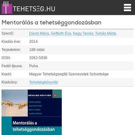
Mentorálás a tehetséggondozásban
Szerző:
Dávid Mária
,
Gefferth Éva
,
Nagy Tamás
,
Tamás Márta
Kiadás éve:
2014
Terjedelem:
188 oldal
ISSN:
2062-5936
Fedél típusa:
Puha
Kiadó:
Magyar Tehetségsegítő Szervezetek Szövetsége
Kiadvány:
Tehetségkönyvtár