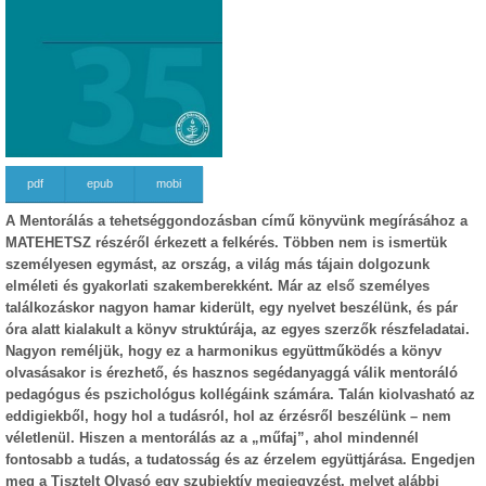
pdf
epub
mobi
A Mentorálás a tehetséggondozásban című könyvünk megírásához a
MATEHETSZ részéről érkezett a felkérés. Többen nem is ismertük
személyesen egymást, az ország, a világ más tájain dolgozunk
elméleti és gyakorlati szakemberekként. Már az első személyes
találkozáskor nagyon hamar kiderült, egy nyelvet beszélünk, és pár
óra alatt kialakult a könyv struktúrája, az egyes szerzők részfeladatai.
Nagyon reméljük, hogy ez a harmonikus együttműködés a könyv
olvasásakor is érezhető, és hasznos segédanyaggá válik mentoráló
pedagógus és pszichológus kollégáink számára. Talán kiolvasható az
eddigiekből, hogy hol a tudásról, hol az érzésről beszélünk – nem
véletlenül. Hiszen a mentorálás az a „műfaj”, ahol mindennél
fontosabb a tudás, a tudatosság és az érzelem együttjárása. Engedjen
meg a Tisztelt Olvasó egy szubjektív megjegyzést, melyet alábbi