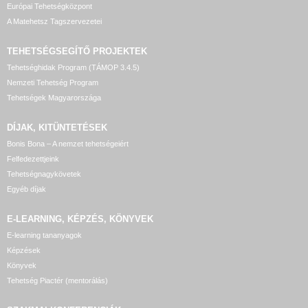
Európai Tehetségközpont
A Matehetsz Tagszervezetei
TEHETSÉGSEGÍTŐ
PROJEKTEK
Tehetséghidak Program (TÁMOP 3.4.5)
Nemzeti Tehetség Program
Tehetségek Magyarországa
DÍJAK, KITÜNTETÉSEK
Bonis Bona – A nemzet tehetségeiért
Felfedezettjeink
Tehetségnagykövetek
Egyéb díjak
E-LEARNING, KÉPZÉS, KÖNYVEK
E-learning tananyagok
Képzések
Könyvek
Tehetség Piactér (mentorálás)