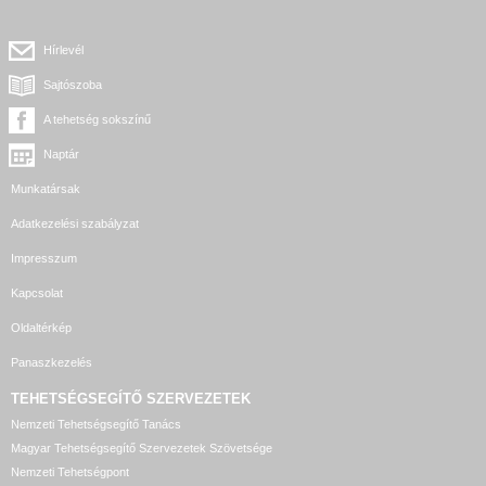
Hírlevél
Sajtószoba
A tehetség sokszínű
Naptár
Munkatársak
Adatkezelési szabályzat
Impresszum
Kapcsolat
Oldaltérkép
Panaszkezelés
TEHETSÉGSEGÍTŐ SZERVEZETEK
Nemzeti Tehetségsegítő Tanács
Magyar Tehetségsegítő Szervezetek Szövetsége
Nemzeti Tehetségpont