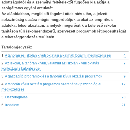
adottságoktól és a személyi feltételektől függően kialakítja a
szolgáltatás egyéni arculatát.
Az alábbiakban, megfelelő fogalmi áttekintés után, a jelzett
sokszínűség dacára mégis megpróbáljuk azokat az empirikus
adatokat felsorakoztatni, amelyek megerősítik a kötelező iskolai
tanításon túli iskolarendszerű, szervezett programok létjogosultságát
a tehetséggondozás területén.
Tartalomjegyzék:
1.
A tanórán és iskolán kívüli oktatási alkalmak fogalmi megközelítései
4
2.
Az iskolai, a tanórán kívüli, valamint az iskolán kívüli oktatás
7
kontextuális különbségei
3.
A gazdagító programok és a tanórán kívüli oktatási programok
9
4.
A tanórán kívüli oktatási programok szerepének pszichológiai
12
megközelítése
5.
Összefoglalás
20
6.
Irodalom
21