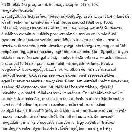
kívüli oktatási programok két nagy csoportját szokás
megkülönböztetni
a szolgáltatás helyszíne, illetve működtetője szerint: az iskolai tanórán
kívüli, valamint az iskolán kívüli programokat (Báthory, 1992;
Páskuné, 2000; Olszewszki-Kubilius, Lee, 2004). Az előzőt nevezik
általában extrakurrikuláris programoknak, utalva az iskola által
nyújtott, de a tanterv szerint nem kötelező (sem az iskola, sem a
résztvevők számára) extra tevékenységi lehetőségekre, míg az utóbbi
magában foglalja az összes, legtöbbször az iskolától független olyan
oktatási-nevelési szolgáltatást, amelyek elsősorban a kereslet-kínálat
viszonyát fürkésző piaci szemléletnek engednek teret. Ezek a
kiegészítő tevékenységek számos keretben és finanszírozással
működhetnek: közösségi szervezetekben, civil szervezetekben,
egyházi szervezetekben vagy akár állami fenntartású intézményekben,
szabadidőközpontokban, művelődési központokban, ifjúsági
házakban, oktatási vállalkozások keretében. Ez utóbbiaknak sokkal
színesebb a palettája, már csak a felsorolásban tükröződő formális
kereteket illetően is, nem beszélve a célokról, az oktatási
szolgáltatások filozófiájáról, az alkalmazott módszerekről, és tegyük
hozzá, a szakmai színvonalról. Emiatt nehéz a közös nevezőt
megtalálni, már az elnevezés szintjén is. Egy azonban biztos:
mindegyik valamilyen többletet kíván nyújtani, amely a helyi