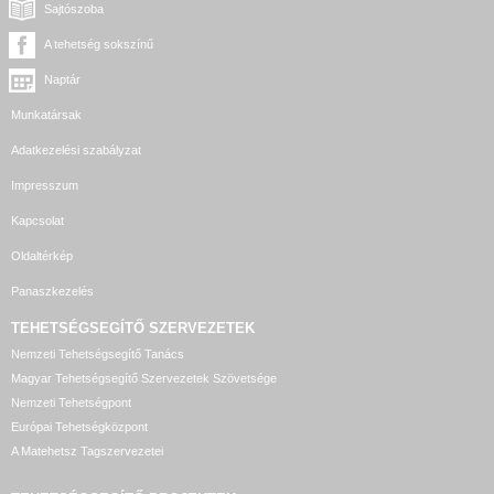
Sajtószoba
A tehetség sokszínű
Naptár
Munkatársak
Adatkezelési szabályzat
Impresszum
Kapcsolat
Oldaltérkép
Panaszkezelés
TEHETSÉGSEGÍTŐ SZERVEZETEK
Nemzeti Tehetségsegítő Tanács
Magyar Tehetségsegítő Szervezetek Szövetsége
Nemzeti Tehetségpont
Európai Tehetségközpont
A Matehetsz Tagszervezetei