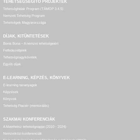
TEHETSÉGSEGÍTŐ
PROJEKTEK
Tehetséghidak Program (TÁMOP 3.4.5)
Nemzeti Tehetség Program
Tehetségek Magyarországa
DÍJAK, KITÜNTETÉSEK
Bonis Bona – A nemzet tehetségeiért
Felfedezettjeink
Tehetségnagykövetek
Egyéb díjak
E-LEARNING, KÉPZÉS, KÖNYVEK
E-learning tananyagok
Képzések
Könyvek
Tehetség Piactér (mentorálás)
SZAKMAI KONFERENCIÁK
A Matehetsz tehetségnapjai (2010 - 2024)
Nemzetközi konferenciák