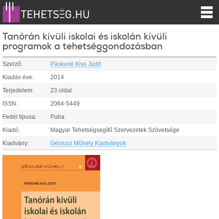
Tanórán kívüli iskolai és iskolán kívüli
programok a tehetséggondozásban
Szerző:
Páskuné Kiss Judit
Kiadás éve:
2014
Terjedelem:
23 oldal
ISSN:
2064-5449
Fedél típusa:
Puha
Kiadó:
Magyar Tehetségsegítő Szervezetek Szövetsége
Kiadvány:
Géniusz Műhely Kiadványok