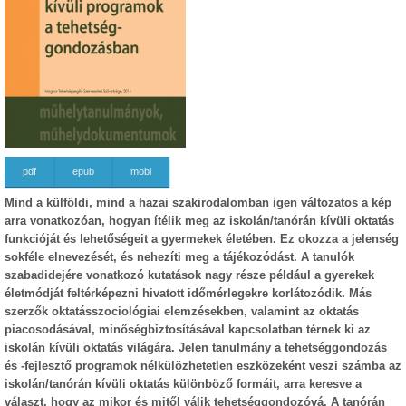
pdf
epub
mobi
Mind a külföldi, mind a hazai szakirodalomban igen változatos a kép
arra vonatkozóan, hogyan ítélik meg az iskolán/tanórán kívüli oktatás
funkcióját és lehetőségeit a gyermekek életében. Ez okozza a jelenség
sokféle elnevezését, és nehezíti meg a tájékozódást. A tanulók
szabadidejére vonatkozó kutatások nagy része például a gyerekek
életmódját feltérképezni hivatott időmérlegekre korlátozódik. Más
szerzők oktatásszociológiai elemzésekben, valamint az oktatás
piacosodásával, minőségbiztosításával kapcsolatban térnek ki az
iskolán kívüli oktatás világára. Jelen tanulmány a tehetséggondozás
és -fejlesztő programok nélkülözhetetlen eszközeként veszi számba az
iskolán/tanórán kívüli oktatás különböző formáit, arra keresve a
választ, hogy az mikor és mitől válik tehetséggondozóvá. A tanórán